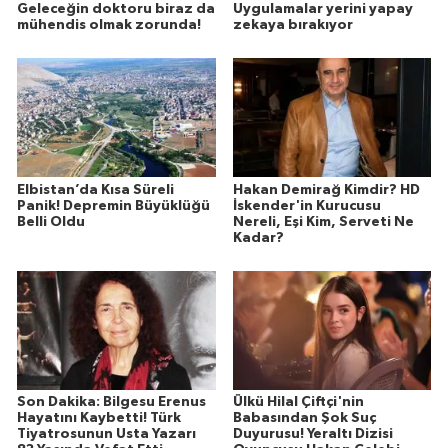
Geleceğin doktoru biraz da
Uygulamalar yerini yapay
mühendis olmak zorunda!
zekaya bırakıyor
Elbistan’da Kısa Süreli
Hakan Demirağ Kimdir? HD
Panik! Depremin Büyüklüğü
İskender'in Kurucusu
Belli Oldu
Nereli, Eşi Kim, Serveti Ne
Kadar?
Son Dakika: Bilgesu Erenus
Ülkü Hilal Çiftçi'nin
Hayatını Kaybetti! Türk
Babasından Şok Suç
Tiyatrosunun Usta Yazarı
Duyurusu! Yeraltı Dizisi