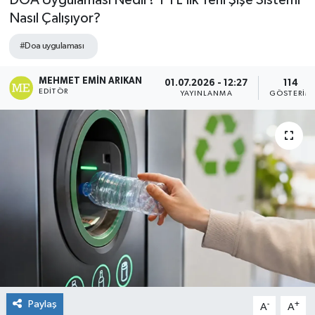
DOA Uygulaması Nedir? 1 TL’lik Yeni Şişe Sistemi
Nasıl Çalışıyor?
#Doa uygulaması
MEHMET EMIN ARIKAN
01.07.2026 - 12:27
114
EDITÖR
YAYINLANMA
GÖSTERIM
Paylaş
-
+
A
A