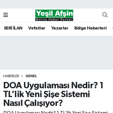
Vefatlar
Kahramanmaraş Nöbetçi Eczaneler
SERİ İLAN
Vefatlar
Yazarlar
Bölge Haberleri
Kahramanmaraş Hava Durumu
Kahramanmaraş Namaz Vakitleri
Kahramanmaraş Trafik Yoğunluk Haritası
Süper Lig Puan Durumu ve Fikstür
HABERLER
GENEL
DOA Uygulaması Nedir? 1
Tüm Manşetler
TL’lik Yeni Şişe Sistemi
Son Dakika Haberleri
Nasıl Çalışıyor?
Haber Arşivi