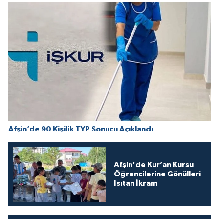
Afşin’de 90 Kişilik TYP Sonucu Açıklandı
Afşin'de Kur’an Kursu
Öğrencilerine Gönülleri
Isıtan İkram