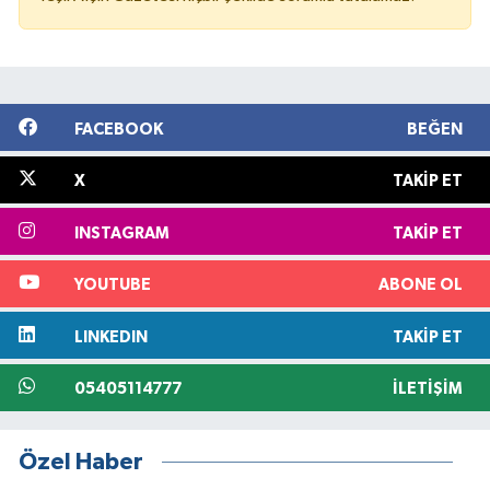
FACEBOOK
BEĞEN
X
TAKIP ET
INSTAGRAM
TAKIP ET
YOUTUBE
ABONE OL
LINKEDIN
TAKIP ET
05405114777
İLETIŞIM
Özel Haber