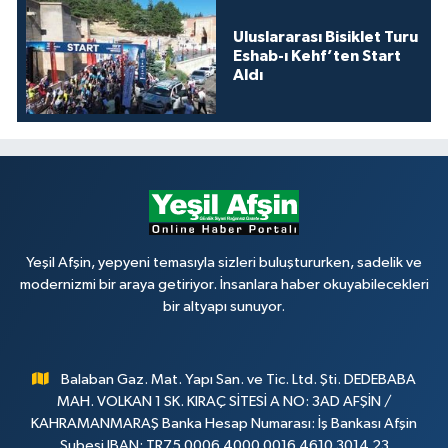
Uluslararası Bisiklet Turu
Eshab-ı Kehf’ten Start
Aldı
Yeşil Afşin, yepyeni temasıyla sizleri buluştururken, sadelik ve
modernizmi bir araya getiriyor. İnsanlara haber okuyabilecekleri
bir altyapı sunuyor.
Balaban Gaz. Mat. Yapı San. ve Tic. Ltd. Şti. DEDEBABA
MAH. VOLKAN 1 SK. KIRAÇ SİTESİ A NO: 3AD AFŞİN /
KAHRAMANMARAŞ Banka Hesap Numarası: İş Bankası Afşin
Şubesi IBAN: TR75 0006 4000 0016 4610 3014 23