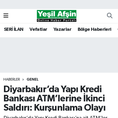
Vefatlar
Kahramanmaraş Nöbetçi Eczaneler
SERİ İLAN
Vefatlar
Yazarlar
Bölge Haberleri
Kahramanmaraş Hava Durumu
Kahramanmaraş Namaz Vakitleri
Kahramanmaraş Trafik Yoğunluk Haritası
Süper Lig Puan Durumu ve Fikstür
HABERLER
GENEL
Diyarbakır’da Yapı Kredi
Tüm Manşetler
Bankası ATM’lerine İkinci
Son Dakika Haberleri
Saldırı: Kurşunlama Olayı
Haber Arşivi