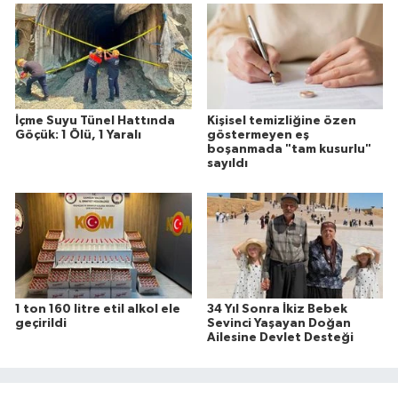
İçme Suyu Tünel Hattında
Kişisel temizliğine özen
Göçük: 1 Ölü, 1 Yaralı
göstermeyen eş
boşanmada "tam kusurlu"
sayıldı
1 ton 160 litre etil alkol ele
34 Yıl Sonra İkiz Bebek
geçirildi
Sevinci Yaşayan Doğan
Ailesine Devlet Desteği