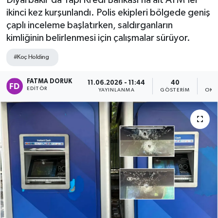
Diyarbakır’da Yapı Kredi Bankası’na ait ATM’ler
ikinci kez kurşunlandı. Polis ekipleri bölgede geniş
çaplı inceleme başlatırken, saldırganların
kimliğinin belirlenmesi için çalışmalar sürüyor.
#Koç Holding
FATMA DORUK
11.06.2026 - 11:44
40
EDITÖR
YAYINLANMA
GÖSTERIM
OKU