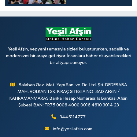
Yeşil Afşin, yepyeni temasıyla sizleri buluştururken, sadelik ve
modernizmi bir araya getiriyor. İnsanlara haber okuyabilecekleri
bir altyapı sunuyor.
Balaban Gaz. Mat. Yapı San. ve Tic. Ltd. Şti. DEDEBABA
MAH. VOLKAN 1 SK. KIRAÇ SİTESİ A NO: 3AD AFŞİN /
KAHRAMANMARAŞ Banka Hesap Numarası: İş Bankası Afşin
Şubesi IBAN: TR75 0006 4000 0016 4610 3014 23
3445114777
info@yesilafsin.com