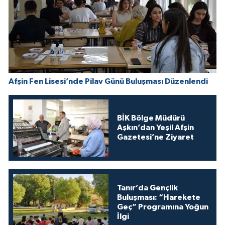
Afşin Fen Lisesi’nde Pilav Günü Buluşması Düzenlendi
BİK Bölge Müdürü
Aşkın’dan Yeşil Afşin
Gazetesi’ne Ziyaret
Tanır’da Gençlik
Buluşması: “Harekete
Geç” Programına Yoğun
İlgi