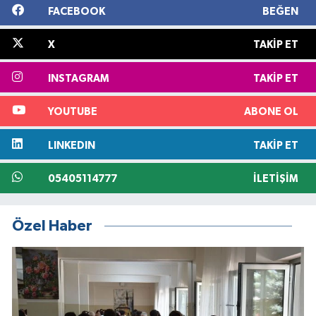
FACEBOOK
BEĞEN
X
TAKIP ET
INSTAGRAM
TAKIP ET
YOUTUBE
ABONE OL
LINKEDIN
TAKIP ET
05405114777
İLETIŞIM
Özel Haber