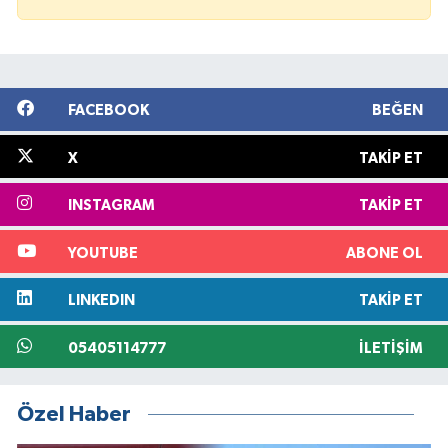
FACEBOOK
BEĞEN
X
TAKIP ET
INSTAGRAM
TAKIP ET
YOUTUBE
ABONE OL
LINKEDIN
TAKIP ET
05405114777
İLETIŞIM
Özel Haber