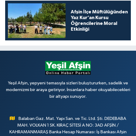
Afşin İlçe Müftülüğünden
Yaz Kur’an Kursu
Öğrencilerine Moral
Etkinliği
Yeşil Afşin, yepyeni temasıyla sizleri buluştururken, sadelik ve
modernizmi bir araya getiriyor. İnsanlara haber okuyabilecekleri
bir altyapı sunuyor.
Balaban Gaz. Mat. Yapı San. ve Tic. Ltd. Şti. DEDEBABA
MAH. VOLKAN 1 SK. KIRAÇ SİTESİ A NO: 3AD AFŞİN /
KAHRAMANMARAŞ Banka Hesap Numarası: İş Bankası Afşin