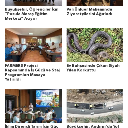
Büyükşehir, Öğrenciler İçin
Vali Ünlüer Makamında
“Pusula Maraş Eğitim
Ziyaretçilerini Ağırladı
Merkezi” Açıyor
FARMERS Projesi
Ev Bahçesinde Çıkan Siyah
Kapsamında İş Gücü ve Staj
Yılan Korkuttu
Programları Masaya
Yatırıldı
İklim Dirençli Tarım İçin Güç
Büyükşehir, Andırın’da Yol