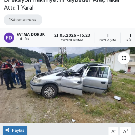
Direksiyon Hakimiyetini Kaybeden Araç Takla
Attı: 1 Yaralı
#Kahramanmaraş
FATMA DORUK
21.05.2026 - 15:23
1
10
EDITÖR
YAYINLANMA
PAYLAŞIM
GÖST
Paylaş
-
+
A
A