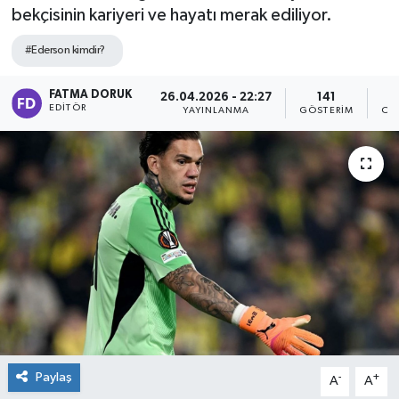
bekçisinin kariyeri ve hayatı merak ediliyor.
#Ederson kimdir?
FATMA DORUK
26.04.2026 - 22:27
141
EDITÖR
YAYINLANMA
GÖSTERIM
OK
Paylaş
-
+
A
A