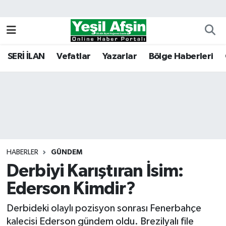
Vefatlar
Kahramanmaraş Nöbetçi Eczaneler
SERİ İLAN
Vefatlar
Yazarlar
Bölge Haberleri
Kahramanmaraş Hava Durumu
Kahramanmaraş Namaz Vakitleri
Kahramanmaraş Trafik Yoğunluk Haritası
Süper Lig Puan Durumu ve Fikstür
HABERLER
GÜNDEM
Derbiyi Karıştıran İsim:
Tüm Manşetler
Ederson Kimdir?
Son Dakika Haberleri
Derbideki olaylı pozisyon sonrası Fenerbahçe
Haber Arşivi
kalecisi Ederson gündem oldu. Brezilyalı file