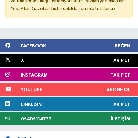
ve tüm sorumluluğu üstleniyorsunuz. Yazılan yorumlardan
Yeşil Afşin Gazetesi hiçbir şekilde sorumlu tutulamaz.
FACEBOOK
BEĞEN
X
TAKIP ET
INSTAGRAM
TAKIP ET
YOUTUBE
ABONE OL
LINKEDIN
TAKIP ET
05405114777
İLETIŞIM