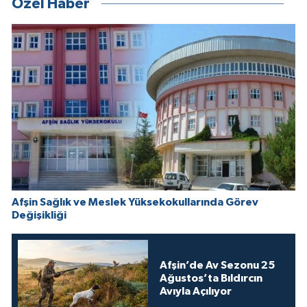
Özel Haber
Afşin Sağlık ve Meslek Yüksekokullarında Görev
Değişikliği
Afşin’de Av Sezonu 25
Ağustos’ta Bıldırcın
Avıyla Açılıyor