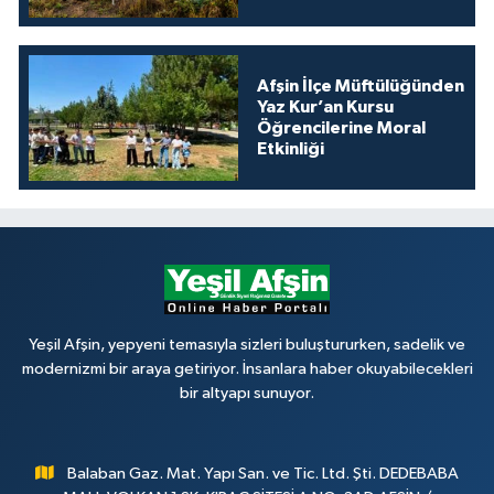
Afşin İlçe Müftülüğünden
Yaz Kur’an Kursu
Öğrencilerine Moral
Etkinliği
Yeşil Afşin, yepyeni temasıyla sizleri buluştururken, sadelik ve
modernizmi bir araya getiriyor. İnsanlara haber okuyabilecekleri
bir altyapı sunuyor.
Balaban Gaz. Mat. Yapı San. ve Tic. Ltd. Şti. DEDEBABA