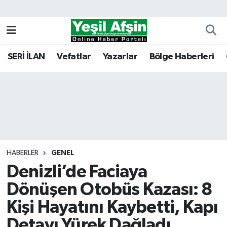
Vefatlar
Kahramanmaraş Nöbetçi Eczaneler
SERİ İLAN
Vefatlar
Yazarlar
Bölge Haberleri
Kahramanmaraş Hava Durumu
Kahramanmaraş Namaz Vakitleri
Kahramanmaraş Trafik Yoğunluk Haritası
Süper Lig Puan Durumu ve Fikstür
HABERLER
GENEL
Denizli’de Faciaya
Tüm Manşetler
Dönüşen Otobüs Kazası: 8
Son Dakika Haberleri
Kişi Hayatını Kaybetti, Kapı
Haber Arşivi
Detayı Yürek Dağladı