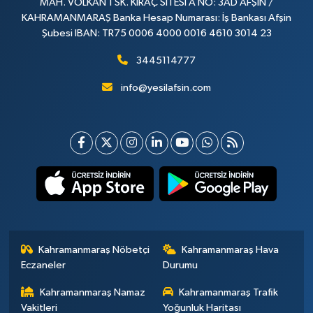
MAH. VOLKAN 1 SK. KIRAÇ SİTESİ A NO: 3AD AFŞİN /
KAHRAMANMARAŞ Banka Hesap Numarası: İş Bankası Afşin
Şubesi IBAN: TR75 0006 4000 0016 4610 3014 23
3445114777
info@yesilafsin.com
Kahramanmaraş Nöbetçi
Kahramanmaraş Hava
Eczaneler
Durumu
Kahramanmaraş Namaz
Kahramanmaraş Trafik
Vakitleri
Yoğunluk Haritası