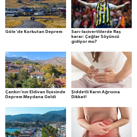
Göle'de Korkutan Deprem
Sarı-lacivertlilerde flaş
karar: Çağlar Söyüncü
gidiyor mu?
Çankırı’nın Eldivan İlçesinde
Şiddetli Karın Ağrısına
Deprem Meydana Geldi
Dikkat!