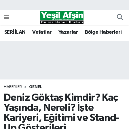
Vefatlar
Kahramanmaraş Nöbetçi Eczaneler
SERİ İLAN
Vefatlar
Yazarlar
Bölge Haberleri
Kahramanmaraş Hava Durumu
Kahramanmaraş Namaz Vakitleri
Kahramanmaraş Trafik Yoğunluk Haritası
Süper Lig Puan Durumu ve Fikstür
HABERLER
GENEL
Deniz Göktaş Kimdir? Kaç
Tüm Manşetler
Yaşında, Nereli? İşte
Son Dakika Haberleri
Kariyeri, Eğitimi ve Stand-
Haber Arşivi
Up Gösterileri