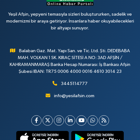
Yeşil Afşin, yepyeni temasıyla sizleri buluştururken, sadelik ve
modernizmi bir araya getiriyor. İnsanlara haber okuyabilecekleri
bir altyapı sunuyor.
Balaban Gaz. Mat. Yapı San. ve Tic. Ltd. Şti. DEDEBABA
MAH. VOLKAN 1 SK. KIRAÇ SİTESİ A NO: 3AD AFŞİN /
KAHRAMANMARAŞ Banka Hesap Numarası: İş Bankası Afşin
Şubesi IBAN: TR75 0006 4000 0016 4610 3014 23
3445114777
info@yesilafsin.com