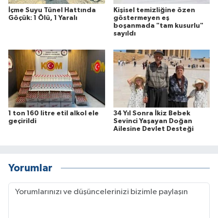
İçme Suyu Tünel Hattında
Kişisel temizliğine özen
Göçük: 1 Ölü, 1 Yaralı
göstermeyen eş
boşanmada "tam kusurlu"
sayıldı
1 ton 160 litre etil alkol ele
34 Yıl Sonra İkiz Bebek
geçirildi
Sevinci Yaşayan Doğan
Ailesine Devlet Desteği
Yorumlar