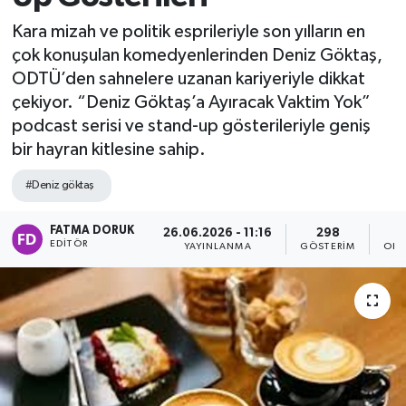
Kara mizah ve politik esprileriyle son yılların en
çok konuşulan komedyenlerinden Deniz Göktaş,
ODTÜ’den sahnelere uzanan kariyeriyle dikkat
çekiyor. “Deniz Göktaş’a Ayıracak Vaktim Yok”
podcast serisi ve stand-up gösterileriyle geniş
bir hayran kitlesine sahip.
#Deniz göktaş
FATMA DORUK
26.06.2026 - 11:16
298
EDITÖR
YAYINLANMA
GÖSTERIM
OKU