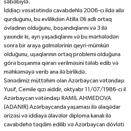
səbəbiylə.
İddiaçı vəsatətində cavabdehlə 2006-cı ildə ailə
qurduğunu, bu evlilikdən Atilla Əli adlı ortaq
övladının olduğunu, boşandıqlarını və 3 ilə
yaxındır ki, ayrı yaşadıqlarını və bu mərhələdən
sonra bir araya gəlmələrinin qeyri-mümkün
olduğunu, uşaqlarının ortaq problemi olduğuna
görə boşanma qərarı verilməsini tələb edib və
məhkəməyə verib ana ilə birlikdə.
Sənədimiz müttəhim olan Azərbaycan vətəndaşı
Yusif, Cemile qızı aiddir, oktyabr 11/07/1986-cı il
Azərbaycan vətəndaşı RAMİL AHMEDOVA
(ADANIR) Azərbaycanda yaşaması ilə əlaqədar
ərizəsi və iddiaya əlavələr diploma kanalı ilə
cavabdehə təqdim edilib və Azərbaycan dövləti