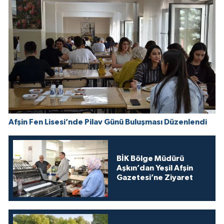
Afşin Fen Lisesi’nde Pilav Günü Buluşması Düzenlendi
BİK Bölge Müdürü
Aşkın’dan Yeşil Afşin
Gazetesi’ne Ziyaret