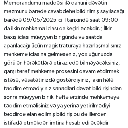
Memorandumu maddəsi ilə qanuni dəvətin
məzmunu barədə cavabdehə bildirilmiş sayılacağı
barədə 09/05/2025-ci il tarixində saat 09:00-
da ilkin məhkəmə iclası da keçiriləcəkdir.; İlkin
baxış iclası müəyyən bir gündə və saatda
aparılacağı üçün magistraturaya hazırlaşmalısınız
məhkəmə iclasına gəlməsəniz, yoxluğunuzda
görülən hərəkətlərə etiraz edə bilməyəcəksiniz,
qarşı tərəf məhkəmə prosesini davam etdirmək
istəsə, vəsatətinizdə göstərdiyiniz, lakin hələ
təqdim etmədiyiniz sənədləri dəvət bildirişindən
sonra müəyyən bir iki həftə ərzində məhkəməyə
təqdim etməlisiniz və ya yerinə yetirilmədiyi
təqdirdə elan edilmiş bildiriş bu dəlillərdən
istifadə etməkdən imtina hesab ediləcəkdir