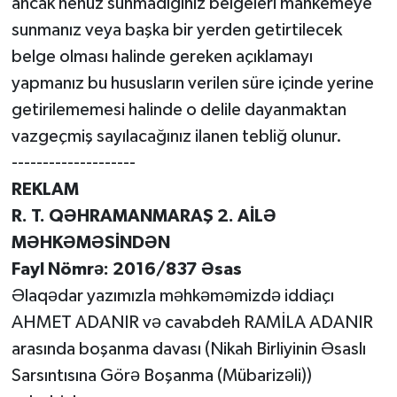
ancak henüz sunmadığınız belgeleri mahkemeye
sunmanız veya başka bir yerden getirtilecek
belge olması halinde gereken açıklamayı
yapmanız bu hususların verilen süre içinde yerine
getirilememesi halinde o delile dayanmaktan
vazgeçmiş sayılacağınız ilanen tebliğ olunur.
--------------------
REKLAM
R. T. QƏHRAMANMARAŞ 2. AİLƏ
MƏHKƏMƏSİNDƏN
Fayl Nömrə: 2016/837 Əsas
Əlaqədar yazımızla məhkəməmizdə iddiaçı
AHMET ADANIR və cavabdeh RAMİLA ADANIR
arasında boşanma davası (Nikah Birliyinin Əsaslı
Sarsıntısına Görə Boşanma (Mübarizəli))