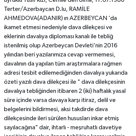
uyruklu Yusif kızı, Cemile den olma, 11.07.1986
Terter/Azerbaycan D.lu, RAMİLE
AHMEDOVA(ADANIR) ın AZERBEYCAN 'da
ikamet etmesi nedeniyle dava dilekçesi ve
eklerinin davalıya diploması kanalı ile tebliğ
istenilmiş olup Azerbeycan Devleti'nin 2016
yılından beri yazılarımıza cevap vermemesi,
davalının da yapılan tüm araştırmalara rağmen
adresi tesbit edilemediğinden davalıya yukarıda
özeti yazılı dava dilekçesi ile " dava dilekçesinin
davalıya tebliğinden itibaren 2 (iki) haftalık yasal
süre içinde varsa davaya karşı itiraz, delil ve
belgelerini bildirmesi, aksi takdirde dava
dilekçesinde ileri sürülen hususları inkar etmiş
sayılacağına" dair, ihtarlı - meşruhatlı davetiye