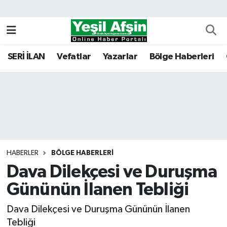
Vefatlar
Kahramanmaraş Nöbetçi Eczaneler
SERİ İLAN
Vefatlar
Yazarlar
Bölge Haberleri
Kahramanmaraş Hava Durumu
Kahramanmaraş Namaz Vakitleri
Kahramanmaraş Trafik Yoğunluk Haritası
Süper Lig Puan Durumu ve Fikstür
HABERLER
BÖLGE HABERLERI
Dava Dilekçesi ve Duruşma
Tüm Manşetler
Gününün İlanen Tebliği
Son Dakika Haberleri
Dava Dilekçesi ve Duruşma Gününün İlanen
Haber Arşivi
Tebliği