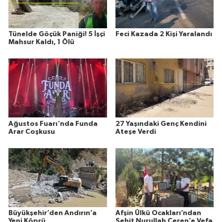
Tünelde Göçük Paniği! 5 İşçi
Feci Kazada 2 Kişi Yaralandı
Mahsur Kaldı, 1 Ölü
Ağustos Fuarı'nda Funda
27 Yaşındaki Genç Kendini
Arar Coşkusu
Ateşe Verdi
Büyükşehir’den Andırın’a
Afşin Ülkü Ocakları’ndan
Yeni Köprü
Şehit Nurullah Ceren’e Vefa