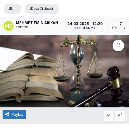
#Ilan
#Dava Dilekçesi
MEHMET EMIN ARIKAN
24.03.2025 - 14:20
7
EDITÖR
YAYINLANMA
GÖSTERI
Paylaş
-
+
A
A