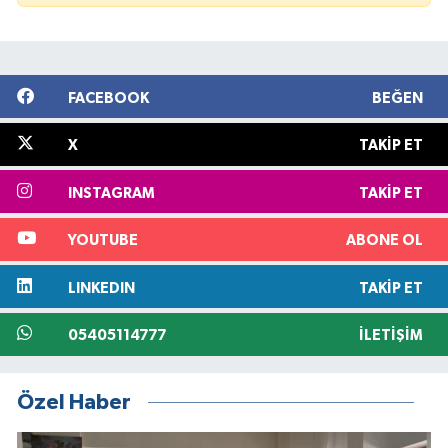
FACEBOOK
BEĞEN
X
TAKIP ET
INSTAGRAM
TAKIP ET
YOUTUBE
ABONE OL
LINKEDIN
TAKIP ET
05405114777
İLETIŞIM
Özel Haber