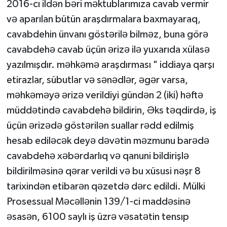
2016-cı ildən bəri məktublarımıza cavab vermir
və aparılan bütün araşdırmalara baxmayaraq,
cavabdehin ünvanı göstərilə bilməz, buna görə
cavabdehə cavab üçün ərizə ilə yuxarıda xülasə
yazılmışdır. məhkəmə araşdırması " iddiaya qarşı
etirazlar, sübutlar və sənədlər, əgər varsa,
məhkəməyə ərizə verildiyi gündən 2 (iki) həftə
müddətində cavabdehə bildirin, Əks təqdirdə, iş
üçün ərizədə göstərilən suallar rədd edilmiş
hesab ediləcək deyə dəvətin məzmunu barədə
cavabdehə xəbərdarlıq və qanuni bildirişlə
bildirilməsinə qərar verildi və bu xüsusi nəşr 8
tarixindən etibarən qəzetdə dərc edildi. Mülki
Prosessual Məcəllənin 139/1-ci maddəsinə
əsasən, 6100 saylı iş üzrə vəsatətin tensıp