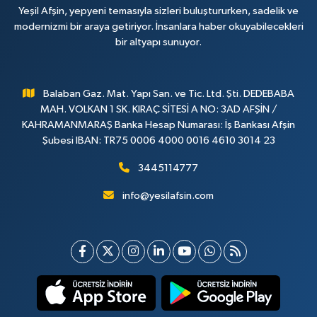
Yeşil Afşin, yepyeni temasıyla sizleri buluştururken, sadelik ve
modernizmi bir araya getiriyor. İnsanlara haber okuyabilecekleri
bir altyapı sunuyor.
Balaban Gaz. Mat. Yapı San. ve Tic. Ltd. Şti. DEDEBABA
MAH. VOLKAN 1 SK. KIRAÇ SİTESİ A NO: 3AD AFŞİN /
KAHRAMANMARAŞ Banka Hesap Numarası: İş Bankası Afşin
Şubesi IBAN: TR75 0006 4000 0016 4610 3014 23
3445114777
info@yesilafsin.com