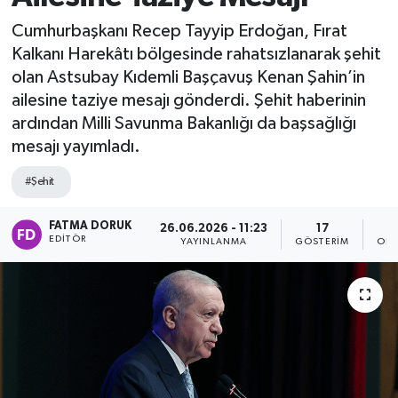
Cumhurbaşkanı Recep Tayyip Erdoğan, Fırat
Kalkanı Harekâtı bölgesinde rahatsızlanarak şehit
olan Astsubay Kıdemli Başçavuş Kenan Şahin’in
ailesine taziye mesajı gönderdi. Şehit haberinin
ardından Milli Savunma Bakanlığı da başsağlığı
mesajı yayımladı.
#Şehit
FATMA DORUK
26.06.2026 - 11:23
17
EDITÖR
YAYINLANMA
GÖSTERIM
OKU