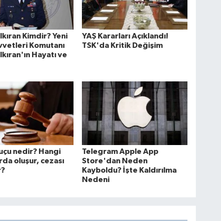
lkıran Kimdir? Yeni
YAŞ Kararları Açıklandı!
vvetleri Komutanı
TSK'da Kritik Değişim
lkıran'ın Hayatı ve
suçu nedir? Hangi
Telegram Apple App
da oluşur, cezası
Store'dan Neden
r?
Kayboldu? İşte Kaldırılma
Nedeni