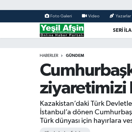
Foto Galeri
Video
Yazarlar
Vefatlar
Kahramanmaraş Nöbetçi Eczaneler
SERİ İL
Kahramanmaraş Hava Durumu
Kahramanmaraş Namaz Vakitleri
HABERLER
GÜNDEM
Cumhurbaşka
Kahramanmaraş Trafik Yoğunluk Haritası
ziyaretimizi
Süper Lig Puan Durumu ve Fikstür
Tüm Manşetler
Kazakistan’daki Türk Devletler
İstanbul’a dönen Cumhurbaşk
Son Dakika Haberleri
Türk dünyası için hayırlara ves
Haber Arşivi