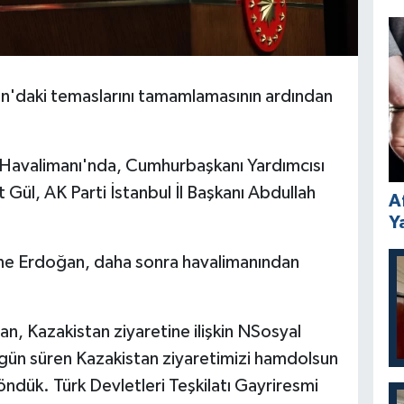
'daki temaslarını tamamlamasının ardından
Havalimanı'nda, Cumhurbaşkanı Yardımcısı
 Gül, AK Parti İstanbul İl Başkanı Abdullah
A
Y
ne Erdoğan, daha sonra havalimanından
 Kazakistan ziyaretine ilişkin NSosyal
gün süren Kazakistan ziyaretimizi hamdolsun
ndük. Türk Devletleri Teşkilatı Gayriresmi