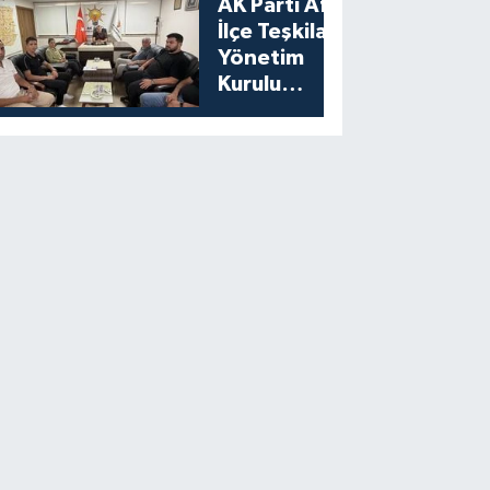
AK Parti Afşin
İlçe Teşkilatı
Yönetim
Kurulu
Toplantısını
Gerçekleştirdi