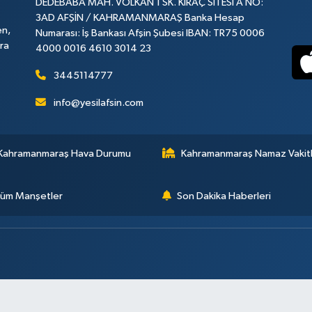
DEDEBABA MAH. VOLKAN 1 SK. KIRAÇ SİTESİ A NO:
3AD AFŞİN / KAHRAMANMARAŞ Banka Hesap
en,
Numarası: İş Bankası Afşin Şubesi IBAN: TR75 0006
ara
4000 0016 4610 3014 23
3445114777
info@yesilafsin.com
Kahramanmaraş Hava Durumu
Kahramanmaraş Namaz Vakitl
üm Manşetler
Son Dakika Haberleri