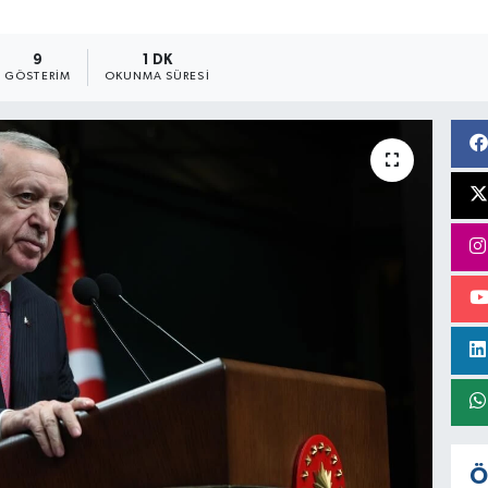
9
1 DK
GÖSTERIM
OKUNMA SÜRESI
Ö