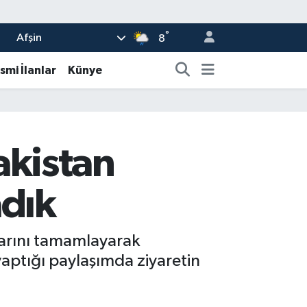
°
Afşin
8
smi İlanlar
Künye
kistan
adık
slarını tamamlayarak
ptığı paylaşımda ziyaretin