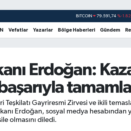
BITCOIN
79.591,74
%-1.82
DOLAR
45,43620
%0.02
EURO
53,38690
%0.19
AN
Vefatlar
Yazarlar
Bölge Haberleri
Gündem
Re
STERLİN
61,60380
%0.18
G.ALTIN
6862,09000
%0.19
BİST100
14.598,00
%0
nı Erdoğan: Kaza
 başarıyla tamaml
i Teşkilatı Gayriresmi Zirvesi ve ikili tema
anı Erdoğan, sosyal medya hesabından ya
ile olmasını diledi.