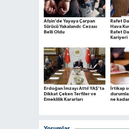
Afşin’de Yayaya Çarpan
Rafet Da
Sürücü Yakalandı: Cezası
Hava Ku
Belli Oldu
Rafet Da
Kariyeri
Erdoğan İmzayı Attı! YAŞ'ta
İrtikap 
Dikkat Çeken Terfiler ve
durumlar
Emeklilik Kararları
ne kada
Yorumlar