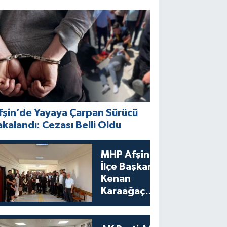
fşin’de Yayaya Çarpan Sürücü
akalandı: Cezası Belli Oldu
MHP Afşin
İlçe Başkanı
Kenan
Karaağaç
Mazbatasını
Aldı