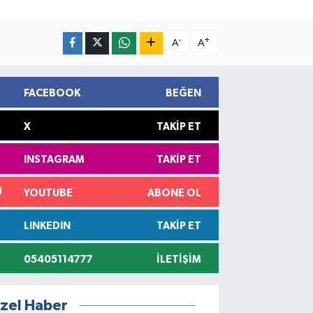
-
+
A
A
FACEBOOK
BEĞEN
X
TAKIP ET
INSTAGRAM
TAKIP ET
YOUTUBE
ABONE OL
LINKEDIN
TAKIP ET
05405114777
İLETIŞIM
zel Haber