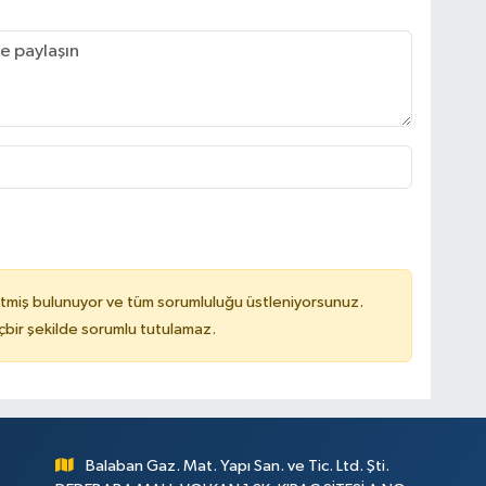
tmiş bulunuyor ve tüm sorumluluğu üstleniyorsunuz.
çbir şekilde sorumlu tutulamaz.
Balaban Gaz. Mat. Yapı San. ve Tic. Ltd. Şti.