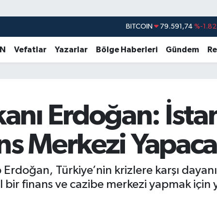
BITCOIN
79.591,74
%-1.82
DOLAR
45,43620
%0.02
AN
Vefatlar
Yazarlar
Bölge Haberleri
Gündem
Re
EURO
53,38690
%0.19
STERLİN
61,60380
%0.18
G.ALTIN
6862,09000
%0.19
BİST100
14.598,00
%0
nı Erdoğan: İsta
ans Merkezi Yapaca
doğan, Türkiye’nin krizlere karşı dayanıkl
el bir finans ve cazibe merkezi yapmak içi