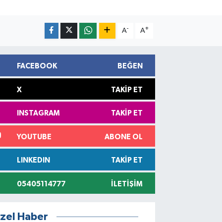
-
+
A
A
FACEBOOK
BEĞEN
X
TAKIP ET
INSTAGRAM
TAKIP ET
YOUTUBE
ABONE OL
LINKEDIN
TAKIP ET
05405114777
İLETIŞIM
zel Haber