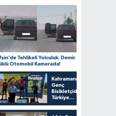
fşin’de Tehlikeli Yolculuk: Demir
üklü Otomobil Kamerada!
Kahramanmaraşlı
Genç
Bisikletçiden
Türkiye
Şampiyonası’nda
Bronz Madalya