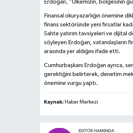
Erdoğan, “Ülkemizin, bölgesinin gü
Finansal okuryazarlığın önemine dik
finans sektöründe yeni fırsatlar kada
Sahte yatırım tavsiyeleri ve dijital d
söyleyen Erdoğan, vatandaşların finan
arasında yer aldığını ifade etti.
Cumhurbaşkanı Erdoğan ayrıca, serm
gerektiğini belirterek, denetim meka
önemine vurgu yaptı.
Kaynak:
Haber Merkezi
EDITÖR HAKKINDA