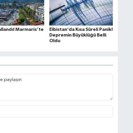
llandı! Marmaris’te
Elbistan’da Kısa Süreli Panik!
Depremin Büyüklüğü Belli
Oldu