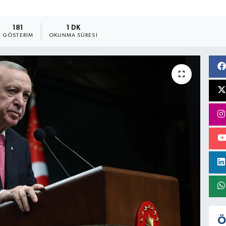
181
1 DK
GÖSTERIM
OKUNMA SÜRESI
Ö