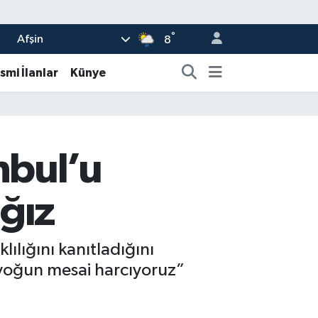
°
Afşin
8
smi İlanlar
Künye
nbul’u
ğız
ılığını kanıtladığını
n yoğun mesai harcıyoruz”