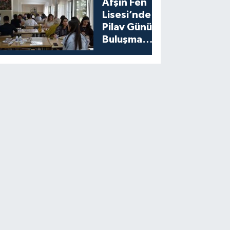
Afşin Fen
Lisesi’nde
Pilav Günü
Buluşması
Düzenlendi