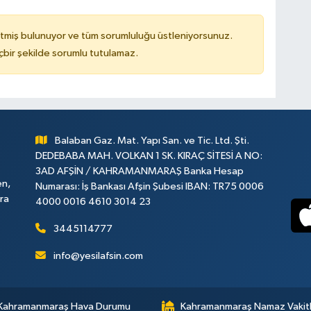
tmiş bulunuyor ve tüm sorumluluğu üstleniyorsunuz.
çbir şekilde sorumlu tutulamaz.
Balaban Gaz. Mat. Yapı San. ve Tic. Ltd. Şti.
DEDEBABA MAH. VOLKAN 1 SK. KIRAÇ SİTESİ A NO:
3AD AFŞİN / KAHRAMANMARAŞ Banka Hesap
en,
Numarası: İş Bankası Afşin Şubesi IBAN: TR75 0006
ara
4000 0016 4610 3014 23
3445114777
info@yesilafsin.com
Kahramanmaraş Hava Durumu
Kahramanmaraş Namaz Vakitl