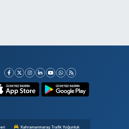
eri
Kahramanmaraş Trafik Yoğunluk