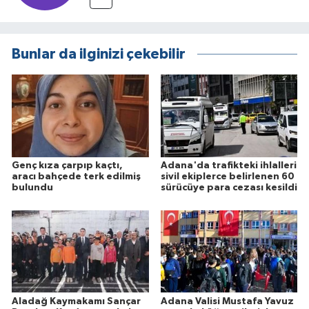
Bunlar da ilginizi çekebilir
Genç kıza çarpıp kaçtı,
Adana'da trafikteki ihlalleri
aracı bahçede terk edilmiş
sivil ekiplerce belirlenen 60
bulundu
sürücüye para cezası kesildi
Aladağ Kaymakamı Sançar
Adana Valisi Mustafa Yavuz