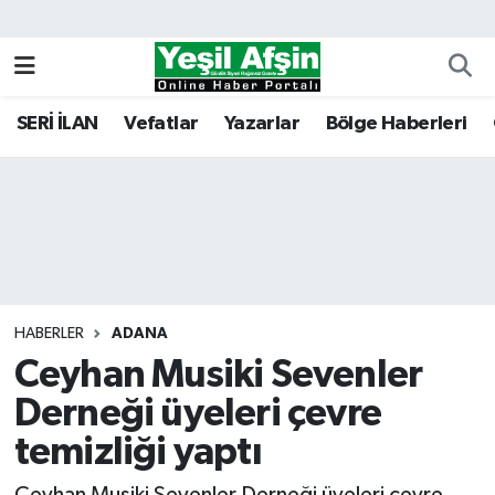
Vefatlar
Kahramanmaraş Nöbetçi Eczaneler
SERİ İLAN
Vefatlar
Yazarlar
Bölge Haberleri
Kahramanmaraş Hava Durumu
Kahramanmaraş Namaz Vakitleri
Kahramanmaraş Trafik Yoğunluk Haritası
Süper Lig Puan Durumu ve Fikstür
HABERLER
ADANA
Ceyhan Musiki Sevenler
Tüm Manşetler
Derneği üyeleri çevre
Son Dakika Haberleri
temizliği yaptı
Haber Arşivi