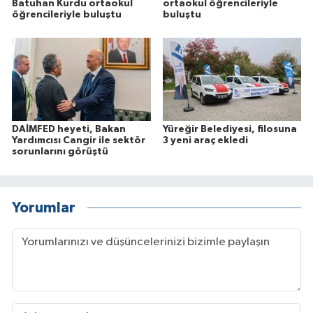
Batuhan Kurdu ortaokul
ortaokul öğrencileriyle
öğrencileriyle buluştu
buluştu
DAİMFED heyeti, Bakan
Yüreğir Belediyesi, filosuna
Yardımcısı Cangir ile sektör
3 yeni araç ekledi
sorunlarını görüştü
Yorumlar