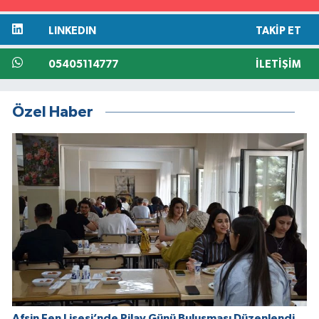
LINKEDIN
TAKIP ET
05405114777
İLETIŞIM
Özel Haber
Afşin Fen Lisesi’nde Pilav Günü Buluşması Düzenlendi