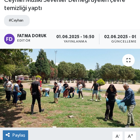
Ceyhan Musiki Sevenler Derneği üyeleri çevre
temizliği yaptı
#Ceyhan
FATMA DORUK
01.06.2025 - 16:50
02.06.2025 - 09:
EDITÖR
YAYINLANMA
GÜNCELLEME
Paylaş
-
+
A
A