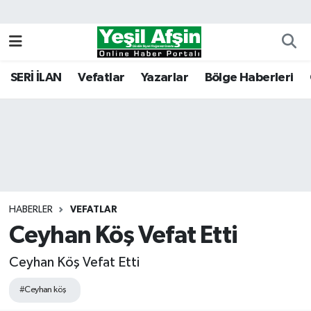
Vefatlar
Kahramanmaraş Nöbetçi Eczaneler
SERİ İLAN
Vefatlar
Yazarlar
Bölge Haberleri
Kahramanmaraş Hava Durumu
Kahramanmaraş Namaz Vakitleri
Kahramanmaraş Trafik Yoğunluk Haritası
Süper Lig Puan Durumu ve Fikstür
HABERLER
VEFATLAR
Ceyhan Köş Vefat Etti
Tüm Manşetler
Ceyhan Köş Vefat Etti
Son Dakika Haberleri
#Ceyhan köş
Haber Arşivi