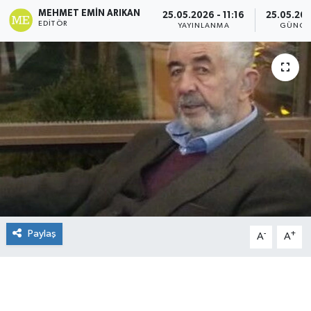
MEHMET EMIN ARIKAN
25.05.2026 - 11:16
25.05.202
EDITÖR
YAYINLANMA
GÜNCE
Paylaş
-
+
A
A