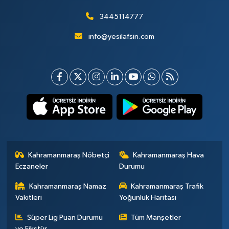
3445114777
info@yesilafsin.com
Kahramanmaraş Nöbetçi
Kahramanmaraş Hava
Eczaneler
Durumu
Kahramanmaraş Namaz
Kahramanmaraş Trafik
Vakitleri
Yoğunluk Haritası
Süper Lig Puan Durumu
Tüm Manşetler
ve Fikstür