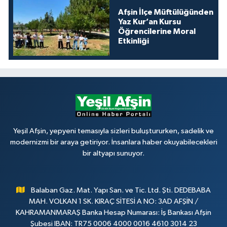
Afşin İlçe Müftülüğünden
Yaz Kur’an Kursu
Öğrencilerine Moral
Etkinliği
Yeşil Afşin, yepyeni temasıyla sizleri buluştururken, sadelik ve
modernizmi bir araya getiriyor. İnsanlara haber okuyabilecekleri
bir altyapı sunuyor.
Balaban Gaz. Mat. Yapı San. ve Tic. Ltd. Şti. DEDEBABA
MAH. VOLKAN 1 SK. KIRAÇ SİTESİ A NO: 3AD AFŞİN /
KAHRAMANMARAŞ Banka Hesap Numarası: İş Bankası Afşin
Şubesi IBAN: TR75 0006 4000 0016 4610 3014 23