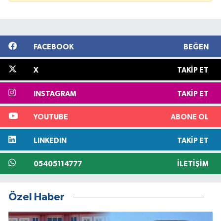
FACEBOOK
BEĞEN
X
TAKIP ET
INSTAGRAM
TAKIP ET
YOUTUBE
ABONE OL
LINKEDIN
TAKIP ET
05405114777
İLETIŞIM
Özel Haber