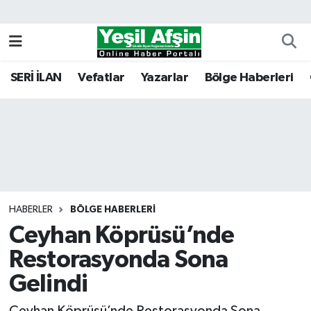
Vefatlar
Kahramanmaraş Nöbetçi Eczaneler
SERİ İLAN
Vefatlar
Yazarlar
Bölge Haberleri
Kahramanmaraş Hava Durumu
Kahramanmaraş Namaz Vakitleri
Kahramanmaraş Trafik Yoğunluk Haritası
Süper Lig Puan Durumu ve Fikstür
HABERLER
BÖLGE HABERLERI
Ceyhan Köprüsü’nde
Tüm Manşetler
Restorasyonda Sona
Son Dakika Haberleri
Gelindi
Haber Arşivi