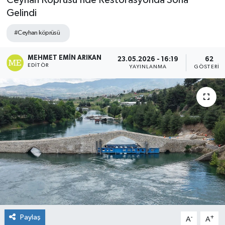
Ceyhan Köprüsü’nde Restorasyonda Sona
Gelindi
#Ceyhan köprüsü
MEHMET EMIN ARIKAN
23.05.2026 - 16:19
62
EDITÖR
YAYINLANMA
GÖSTERIM
Paylaş
-
+
A
A