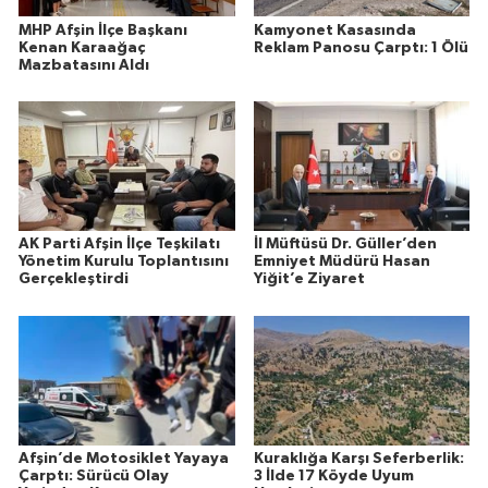
MHP Afşin İlçe Başkanı
Kamyonet Kasasında
Kenan Karaağaç
Reklam Panosu Çarptı: 1 Ölü
Mazbatasını Aldı
AK Parti Afşin İlçe Teşkilatı
İl Müftüsü Dr. Güller’den
Yönetim Kurulu Toplantısını
Emniyet Müdürü Hasan
Gerçekleştirdi
Yiğit’e Ziyaret
Afşin’de Motosiklet Yayaya
Kuraklığa Karşı Seferberlik:
Çarptı: Sürücü Olay
3 İlde 17 Köyde Uyum