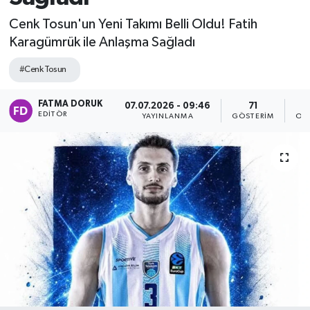
Cenk Tosun'un Yeni Takımı Belli Oldu! Fatih
Karagümrük ile Anlaşma Sağladı
#Cenk Tosun
FATMA DORUK
07.07.2026 - 09:46
71
EDITÖR
YAYINLANMA
GÖSTERIM
OK