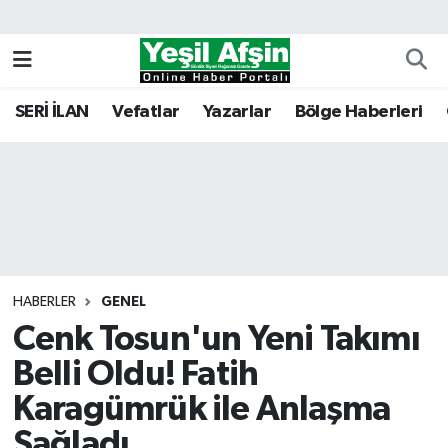
Vefatlar
Kahramanmaraş Nöbetçi Eczaneler
SERİ İLAN
Vefatlar
Yazarlar
Bölge Haberleri
Kahramanmaraş Hava Durumu
Kahramanmaraş Namaz Vakitleri
Kahramanmaraş Trafik Yoğunluk Haritası
Süper Lig Puan Durumu ve Fikstür
HABERLER
GENEL
Cenk Tosun'un Yeni Takımı
Tüm Manşetler
Belli Oldu! Fatih
Son Dakika Haberleri
Karagümrük ile Anlaşma
Haber Arşivi
Sağladı