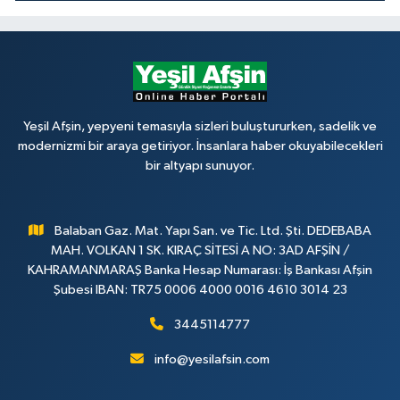
Yeşil Afşin, yepyeni temasıyla sizleri buluştururken, sadelik ve
modernizmi bir araya getiriyor. İnsanlara haber okuyabilecekleri
bir altyapı sunuyor.
Balaban Gaz. Mat. Yapı San. ve Tic. Ltd. Şti. DEDEBABA
MAH. VOLKAN 1 SK. KIRAÇ SİTESİ A NO: 3AD AFŞİN /
KAHRAMANMARAŞ Banka Hesap Numarası: İş Bankası Afşin
Şubesi IBAN: TR75 0006 4000 0016 4610 3014 23
3445114777
info@yesilafsin.com