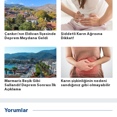
Çankırı’nın Eldivan İlçesinde
Şiddetli Karın Ağrısına
Deprem Meydana Geldi
Dikkat!
Marmaris Beşik Gibi
Karın şişkinliğinin nedeni
Sallandı! Deprem Sonrası İlk
sandığınız gibi olmayabilir
Açıklama
Yorumlar