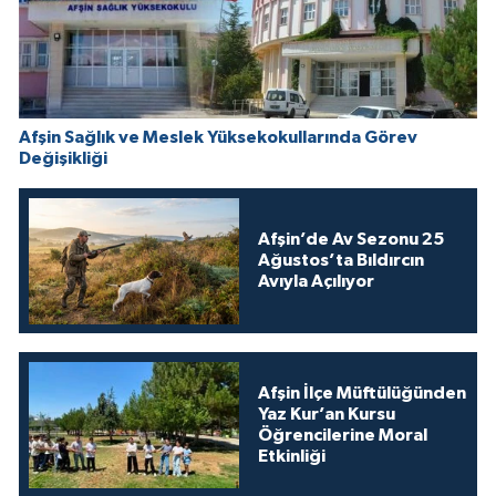
Afşin Sağlık ve Meslek Yüksekokullarında Görev
Değişikliği
Afşin’de Av Sezonu 25
Ağustos’ta Bıldırcın
Avıyla Açılıyor
Afşin İlçe Müftülüğünden
Yaz Kur’an Kursu
Öğrencilerine Moral
Etkinliği