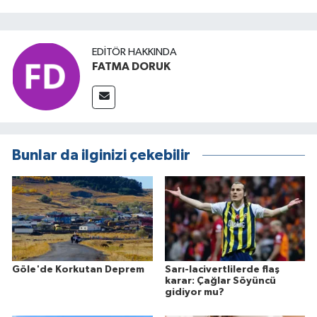
EDITÖR HAKKINDA
FATMA DORUK
Bunlar da ilginizi çekebilir
Göle'de Korkutan Deprem
Sarı-lacivertlilerde flaş
karar: Çağlar Söyüncü
gidiyor mu?