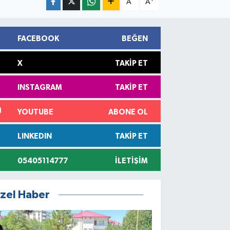
A
A
FACEBOOK
BEĞEN
X
TAKIP ET
INSTAGRAM
TAKIP ET
YOUTUBE
ABONE OL
LINKEDIN
TAKIP ET
05405114777
İLETIŞIM
zel Haber