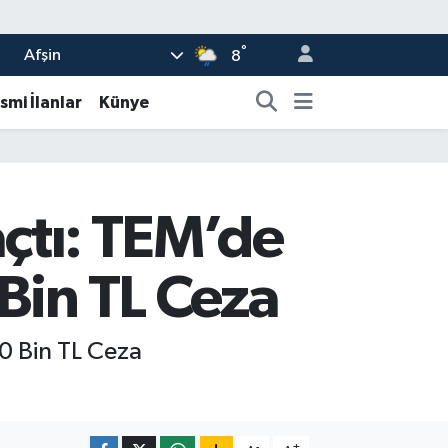
°
Afşin
8
smi İlanlar
Künye
açtı: TEM’de
Bin TL Ceza
50 Bin TL Ceza
-
+