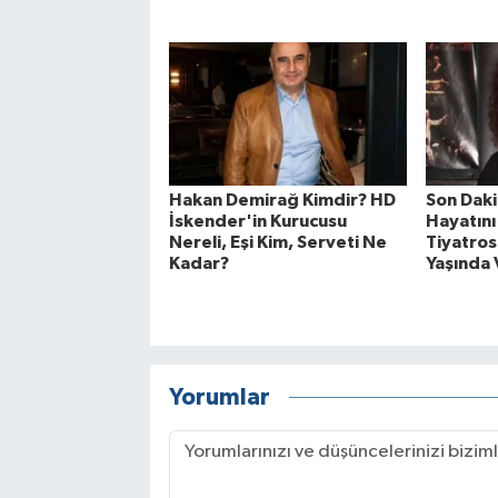
Hakan Demirağ Kimdir? HD
Son Daki
İskender'in Kurucusu
Hayatını
Nereli, Eşi Kim, Serveti Ne
Tiyatros
Kadar?
Yaşında 
Yorumlar