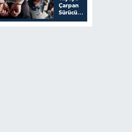
Çarpan
Sürücü
Yakalandı:
Cezası
Belli Oldu