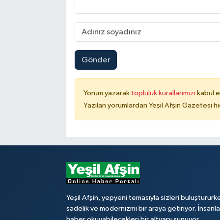
Gönder
Yorum yazarak
topluluk kurallarımızı
kabul e
Yazılan yorumlardan Yeşil Afşin Gazetesi hi
Yeşil Afşin, yepyeni temasıyla sizleri buluştururk
sadelik ve modernizmi bir araya getiriyor. İnsanl
haber okuyabilecekleri bir altyapı sunuyor.