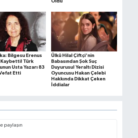
Oldu
ka: Bilgesu Erenus
Ülkü Hilal Çiftçi'nin
 Kaybetti! Türk
Babasından Şok Suç
unun Usta Yazarı 83
Duyurusu! Yeraltı Dizisi
Vefat Etti
Oyuncusu Hakan Çelebi
Hakkında Dikkat Çeken
İddialar