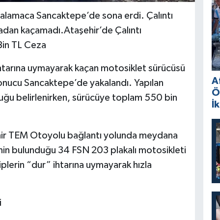
alamaca Sancaktepe’de sona erdi. Çalıntı
zadan kaçamadı.Ataşehir’de Çalıntı
Bin TL Ceza
ihtarına uymayarak kaçan motosiklet sürücüsü
A
 sonucu Sancaktepe’de yakalandı. Yapılan
Ö
uğu belirlenirken, sürücüye toplam 550 bin
İ
ehir TEM Otoyolu bağlantı yolunda meydana
işinin bulunduğu 34 FSN 203 plakalı motosikleti
plerin “dur” ihtarına uymayarak hızla
i