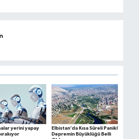
n
lar yerini yapay
Elbistan’da Kısa Süreli Panik!
ırakıyor
Depremin Büyüklüğü Belli