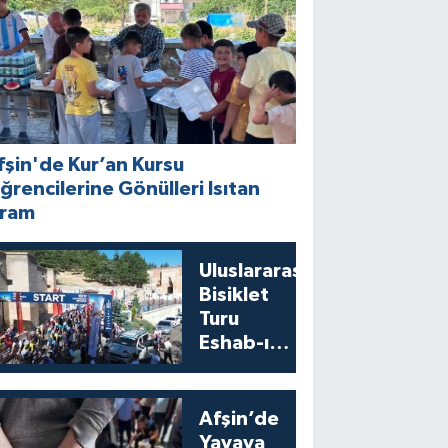
fşin'de Kur’an Kursu
ğrencilerine Gönülleri Isıtan
kram
Uluslararası
Bisiklet
Turu
Eshab-ı
Kehf’ten
Start Aldı
Afşin’de
Yayaya