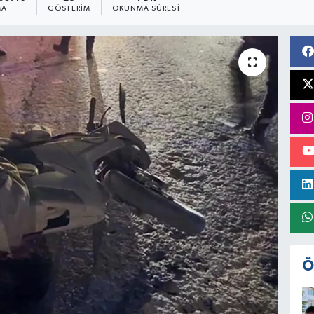
MA
GÖSTERIM
OKUNMA SÜRESI
Ö