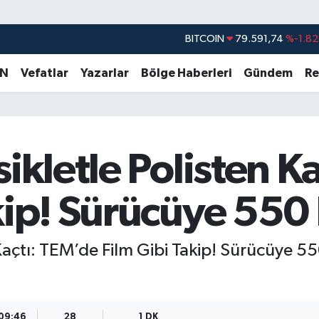
BITCOIN
79.591,74
%-1.82
DOLAR
45,43620
%0.02
EURO
53,38690
%0.19
AN
Vefatlar
Yazarlar
Bölge Haberleri
Gündem
Re
STERLİN
61,60380
%0.18
G.ALTIN
6862,09000
%0.19
BİST100
14.598,00
%0
sikletle Polisten K
kip! Sürücüye 550 
 Kaçtı: TEM’de Film Gibi Takip! Sürücüye 5
 09:46
28
1 DK