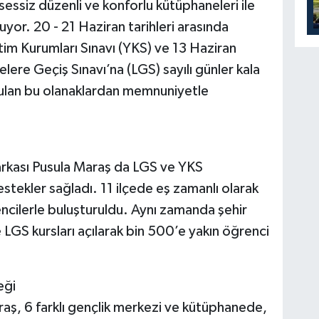
essiz düzenli ve konforlu kütüphaneleri ile
yor. 20 - 21 Haziran tarihleri arasında
im Kurumları Sınavı (YKS) ve 13 Haziran
elere Geçiş Sınavı’na (LGS) sayılı günler kala
nulan bu olanaklardan memnuniyetle
arkası Pusula Maraş da LGS ve YKS
tekler sağladı. 11 ilçede eş zamanlı olarak
cilerle buluşturuldu. Aynı zamanda şehir
LGS kursları açılarak bin 500’e yakın öğrenci
eği
aş, 6 farklı gençlik merkezi ve kütüphanede,