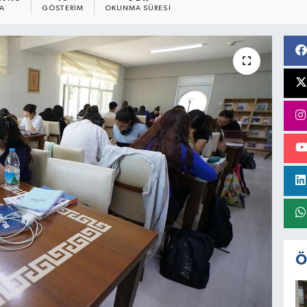
A
GÖSTERIM
OKUNMA SÜRESI
Ö