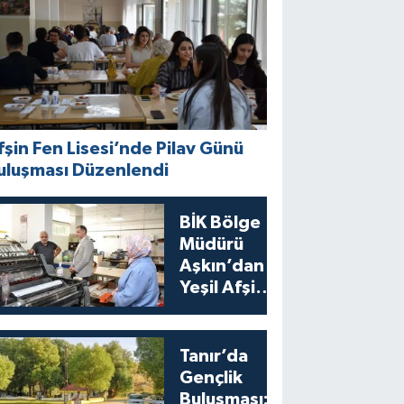
fşin Fen Lisesi’nde Pilav Günü
uluşması Düzenlendi
BİK Bölge
Müdürü
Aşkın’dan
Yeşil Afşin
Gazetesi’ne
Ziyaret
Tanır’da
Gençlik
Buluşması: