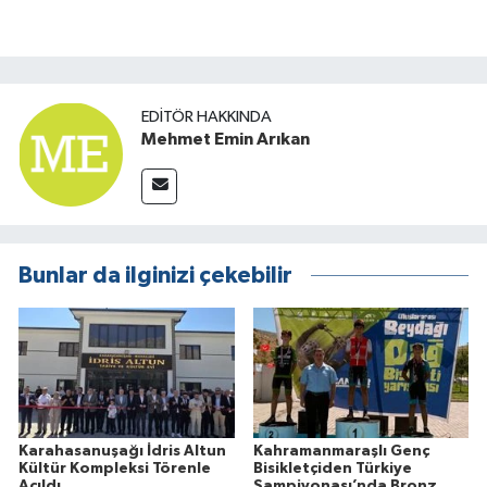
EDITÖR HAKKINDA
Mehmet Emin Arıkan
Bunlar da ilginizi çekebilir
Karahasanuşağı İdris Altun
Kahramanmaraşlı Genç
Kültür Kompleksi Törenle
Bisikletçiden Türkiye
Açıldı
Şampiyonası’nda Bronz