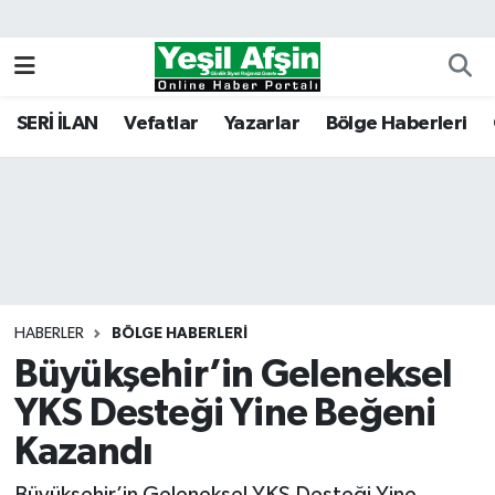
Vefatlar
Kahramanmaraş Nöbetçi Eczaneler
SERİ İLAN
Vefatlar
Yazarlar
Bölge Haberleri
Kahramanmaraş Hava Durumu
Kahramanmaraş Namaz Vakitleri
Kahramanmaraş Trafik Yoğunluk Haritası
Süper Lig Puan Durumu ve Fikstür
HABERLER
BÖLGE HABERLERI
Büyükşehir’in Geleneksel
Tüm Manşetler
YKS Desteği Yine Beğeni
Son Dakika Haberleri
Kazandı
Haber Arşivi