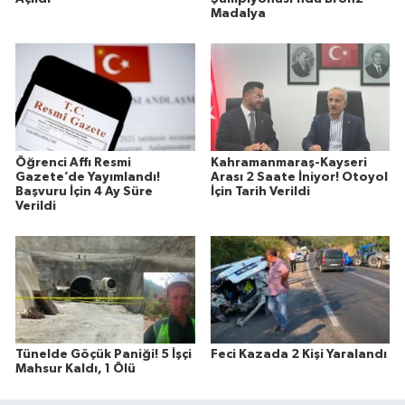
Madalya
Öğrenci Affı Resmi
Kahramanmaraş-Kayseri
Gazete’de Yayımlandı!
Arası 2 Saate İniyor! Otoyol
Başvuru İçin 4 Ay Süre
İçin Tarih Verildi
Verildi
Tünelde Göçük Paniği! 5 İşçi
Feci Kazada 2 Kişi Yaralandı
Mahsur Kaldı, 1 Ölü