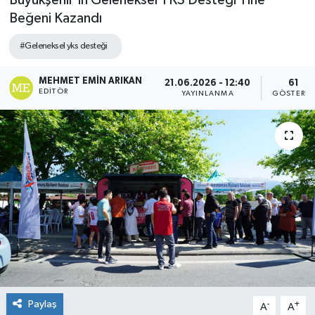
Büyükşehir’in Geleneksel YKS Desteği Yine
Beğeni Kazandı
#Geleneksel yks desteği
MEHMET EMIN ARIKAN
21.06.2026 - 12:40
61
EDITÖR
YAYINLANMA
GÖSTERIM
Paylaş
-
+
A
A