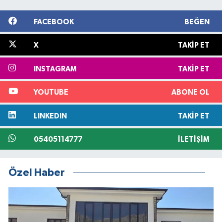
FACEBOOK
BEĞEN
X
TAKIP ET
INSTAGRAM
TAKIP ET
YOUTUBE
ABONE OL
LINKEDIN
TAKIP ET
05405114777
İLETIŞIM
Özel Haber