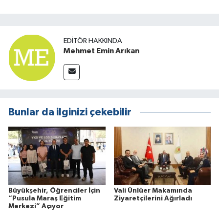
EDITÖR HAKKINDA
Mehmet Emin Arıkan
Bunlar da ilginizi çekebilir
Büyükşehir, Öğrenciler İçin
Vali Ünlüer Makamında
“Pusula Maraş Eğitim
Ziyaretçilerini Ağırladı
Merkezi” Açıyor