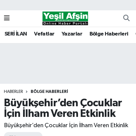
Vefatlar
Kahramanmaraş Nöbetçi Eczaneler
SERİ İLAN
Vefatlar
Yazarlar
Bölge Haberleri
Kahramanmaraş Hava Durumu
Kahramanmaraş Namaz Vakitleri
Kahramanmaraş Trafik Yoğunluk Haritası
Süper Lig Puan Durumu ve Fikstür
HABERLER
BÖLGE HABERLERI
Büyükşehir’den Çocuklar
Tüm Manşetler
İçin İlham Veren Etkinlik
Son Dakika Haberleri
Büyükşehir’den Çocuklar İçin İlham Veren Etkinlik
Haber Arşivi