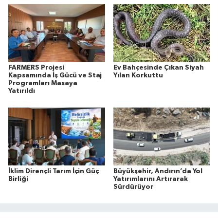
FARMERS Projesi
Ev Bahçesinde Çıkan Siyah
Kapsamında İş Gücü ve Staj
Yılan Korkuttu
Programları Masaya
Yatırıldı
İklim Dirençli Tarım İçin Güç
Büyükşehir, Andırın’da Yol
Birliği
Yatırımlarını Artırarak
Sürdürüyor