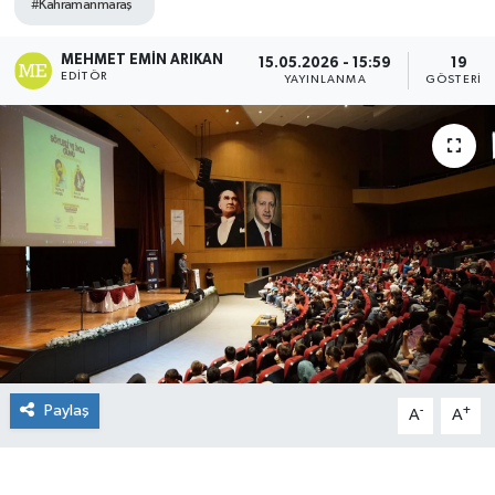
#Kahramanmaraş
MEHMET EMIN ARIKAN
15.05.2026 - 15:59
19
EDITÖR
YAYINLANMA
GÖSTERIM
Paylaş
-
+
A
A