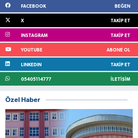
FACEBOOK
BEĞEN
X
TAKIP ET
INSTAGRAM
TAKIP ET
YOUTUBE
ABONE OL
LINKEDIN
TAKIP ET
05405114777
İLETIŞIM
Özel Haber