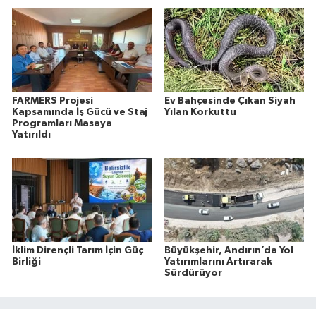
FARMERS Projesi
Ev Bahçesinde Çıkan Siyah
Kapsamında İş Gücü ve Staj
Yılan Korkuttu
Programları Masaya
Yatırıldı
İklim Dirençli Tarım İçin Güç
Büyükşehir, Andırın’da Yol
Birliği
Yatırımlarını Artırarak
Sürdürüyor