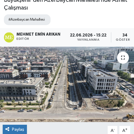
Büyükşehir’den Azerbaycan Mahallesi’nde Asfalt
Çalışması
#Azerbaycan Mahallesi
MEHMET EMIN ARIKAN
22.06.2026 - 15:22
34
EDITÖR
YAYINLANMA
GÖSTERIM
Paylaş
-
+
A
A