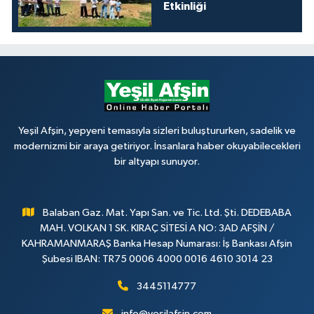
Etkinliği
Yeşil Afşin, yepyeni temasıyla sizleri buluştururken, sadelik ve
modernizmi bir araya getiriyor. İnsanlara haber okuyabilecekleri
bir altyapı sunuyor.
Balaban Gaz. Mat. Yapı San. ve Tic. Ltd. Şti. DEDEBABA
MAH. VOLKAN 1 SK. KIRAÇ SİTESİ A NO: 3AD AFŞİN /
KAHRAMANMARAŞ Banka Hesap Numarası: İş Bankası Afşin
Şubesi IBAN: TR75 0006 4000 0016 4610 3014 23
3445114777
info@yesilafsin.com