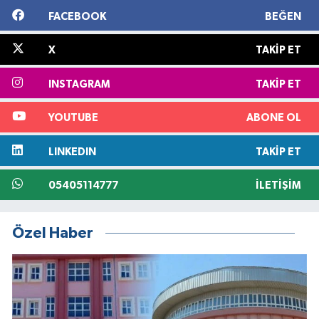
FACEBOOK
BEĞEN
X
TAKIP ET
INSTAGRAM
TAKIP ET
YOUTUBE
ABONE OL
LINKEDIN
TAKIP ET
05405114777
İLETIŞIM
Özel Haber