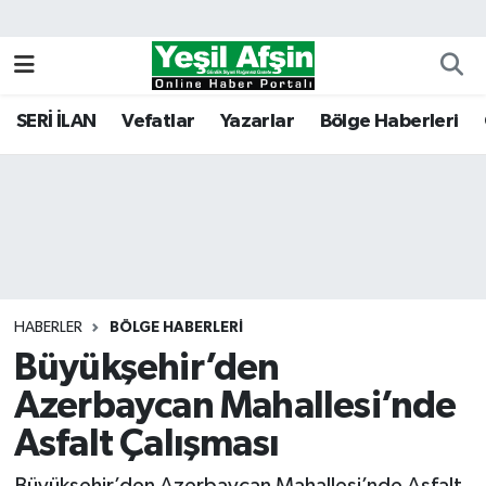
Vefatlar
Kahramanmaraş Nöbetçi Eczaneler
SERİ İLAN
Vefatlar
Yazarlar
Bölge Haberleri
Kahramanmaraş Hava Durumu
Kahramanmaraş Namaz Vakitleri
Kahramanmaraş Trafik Yoğunluk Haritası
Süper Lig Puan Durumu ve Fikstür
HABERLER
BÖLGE HABERLERI
Büyükşehir’den
Tüm Manşetler
Azerbaycan Mahallesi’nde
Son Dakika Haberleri
Asfalt Çalışması
Haber Arşivi