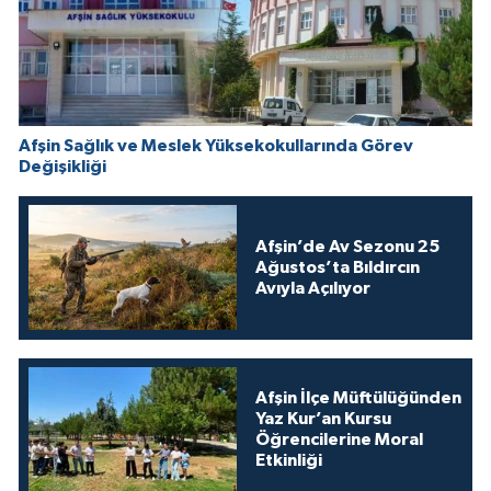
Afşin Sağlık ve Meslek Yüksekokullarında Görev
Değişikliği
Afşin’de Av Sezonu 25
Ağustos’ta Bıldırcın
Avıyla Açılıyor
Afşin İlçe Müftülüğünden
Yaz Kur’an Kursu
Öğrencilerine Moral
Etkinliği