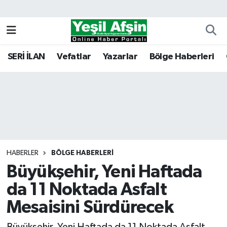
Vefatlar
Kahramanmaraş Nöbetçi Eczaneler
SERİ İLAN
Vefatlar
Yazarlar
Bölge Haberleri
Kahramanmaraş Hava Durumu
Kahramanmaraş Namaz Vakitleri
Kahramanmaraş Trafik Yoğunluk Haritası
Süper Lig Puan Durumu ve Fikstür
HABERLER
BÖLGE HABERLERI
Büyükşehir, Yeni Haftada
Tüm Manşetler
da 11 Noktada Asfalt
Son Dakika Haberleri
Mesaisini Sürdürecek
Haber Arşivi