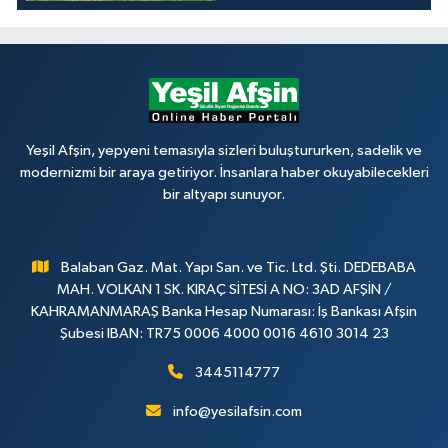
Yeşil Afşin, yepyeni temasıyla sizleri buluştururken, sadelik ve
modernizmi bir araya getiriyor. İnsanlara haber okuyabilecekleri
bir altyapı sunuyor.
Balaban Gaz. Mat. Yapı San. ve Tic. Ltd. Şti. DEDEBABA
MAH. VOLKAN 1 SK. KIRAÇ SİTESİ A NO: 3AD AFŞİN /
KAHRAMANMARAŞ Banka Hesap Numarası: İş Bankası Afşin
Şubesi IBAN: TR75 0006 4000 0016 4610 3014 23
3445114777
info@yesilafsin.com