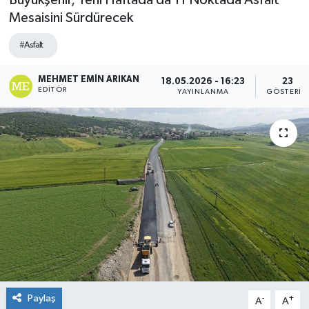
Büyükşehir, Yeni Haftada da 11 Noktada Asfalt
Mesaisini Sürdürecek
#Asfalt
MEHMET EMIN ARIKAN
18.05.2026 - 16:23
23
EDITÖR
YAYINLANMA
GÖSTERIM
Paylaş
-
+
A
A