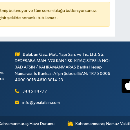
tmiş bulunuyor ve tüm sorumluluğu üstleniyorsunuz.
çbir şekilde sorumlu tutulamaz.
Balaban Gaz. Mat. Yapı San. ve Tic. Ltd. Şti.
DEDEBABA MAH. VOLKAN 1 SK. KIRAÇ SİTESİ A NO:
3AD AFŞİN / KAHRAMANMARAŞ Banka Hesap
en,
Numarası: İş Bankası Afşin Şubesi IBAN: TR75 0006
ara
4000 0016 4610 3014 23
3445114777
info@yesilafsin.com
Kahramanmaraş Hava Durumu
Kahramanmaraş Namaz Vakitl