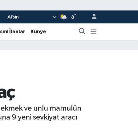
°
Afşin
8
smi İlanlar
Künye
aç
in ekmek ve unlu mamulün
una 9 yeni sevkiyat aracı