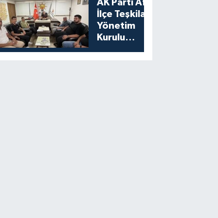
AK Parti Afşin
İlçe Teşkilatı
Yönetim
Kurulu
Toplantısını
Gerçekleştirdi