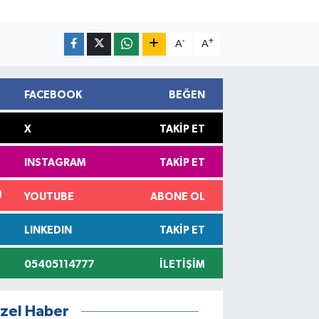
-
+
A
A
FACEBOOK
BEĞEN
X
TAKIP ET
INSTAGRAM
TAKIP ET
YOUTUBE
ABONE OL
LINKEDIN
TAKIP ET
05405114777
İLETIŞIM
zel Haber