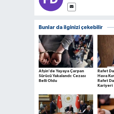
Bunlar da ilginizi çekebilir
Afşin’de Yayaya Çarpan
Rafet Da
Sürücü Yakalandı: Cezası
Hava Ku
Belli Oldu
Rafet Da
Kariyeri