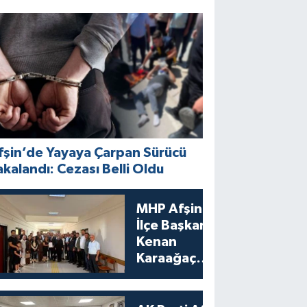
fşin’de Yayaya Çarpan Sürücü
akalandı: Cezası Belli Oldu
MHP Afşin
İlçe Başkanı
Kenan
Karaağaç
Mazbatasını
Aldı