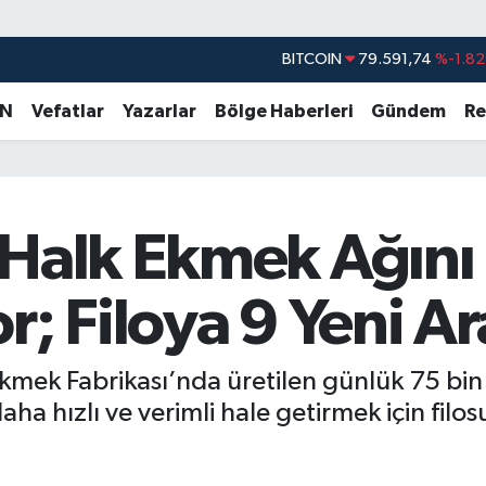
BITCOIN
79.591,74
%-1.82
DOLAR
45,43620
%0.02
AN
Vefatlar
Yazarlar
Bölge Haberleri
Gündem
Re
EURO
53,38690
%0.19
STERLİN
61,60380
%0.18
G.ALTIN
6862,09000
%0.19
 Halk Ekmek Ağını
BİST100
14.598,00
%0
r; Filoya 9 Yeni Ar
Ekmek Fabrikası’nda üretilen günlük 75 b
aha hızlı ve verimli hale getirmek için filos