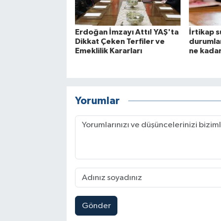
Erdoğan İmzayı Attı! YAŞ'ta
İrtikap 
Dikkat Çeken Terfiler ve
durumlar
Emeklilik Kararları
ne kada
Yorumlar
Gönder