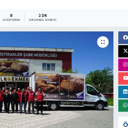
8
2 DK
GÖSTERIM
OKUNMA SÜRESI
Ö