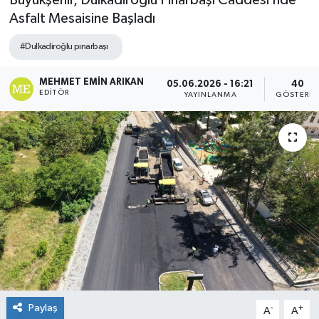
Büyükşehir, Dulkadiroğlu Pınarbaşı Caddesi’nde
Asfalt Mesaisine Başladı
#Dulkadiroğlu pınarbaşı
MEHMET EMIN ARIKAN
05.06.2026 - 16:21
40
EDITÖR
YAYINLANMA
GÖSTERIM
Paylaş
-
+
A
A