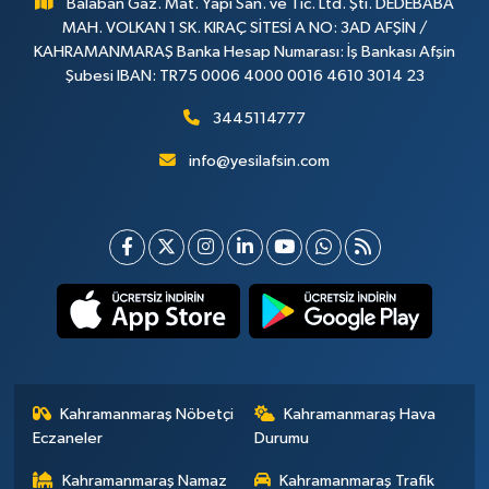
Balaban Gaz. Mat. Yapı San. ve Tic. Ltd. Şti. DEDEBABA
MAH. VOLKAN 1 SK. KIRAÇ SİTESİ A NO: 3AD AFŞİN /
KAHRAMANMARAŞ Banka Hesap Numarası: İş Bankası Afşin
Şubesi IBAN: TR75 0006 4000 0016 4610 3014 23
3445114777
info@yesilafsin.com
Kahramanmaraş Nöbetçi
Kahramanmaraş Hava
Eczaneler
Durumu
Kahramanmaraş Namaz
Kahramanmaraş Trafik