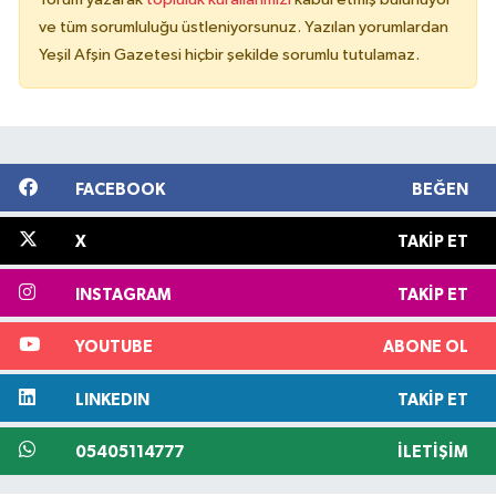
ve tüm sorumluluğu üstleniyorsunuz. Yazılan yorumlardan
Yeşil Afşin Gazetesi hiçbir şekilde sorumlu tutulamaz.
FACEBOOK
BEĞEN
X
TAKIP ET
INSTAGRAM
TAKIP ET
YOUTUBE
ABONE OL
LINKEDIN
TAKIP ET
05405114777
İLETIŞIM