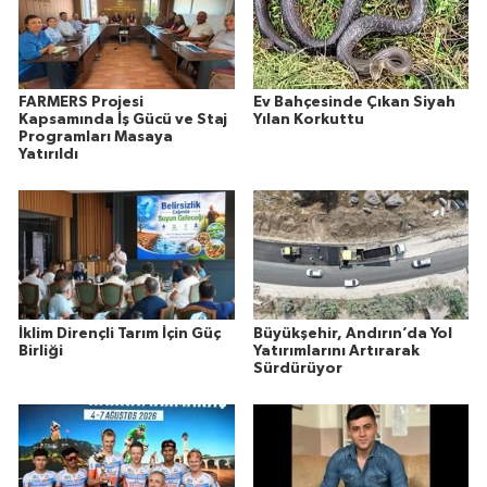
FARMERS Projesi
Ev Bahçesinde Çıkan Siyah
Kapsamında İş Gücü ve Staj
Yılan Korkuttu
Programları Masaya
Yatırıldı
İklim Dirençli Tarım İçin Güç
Büyükşehir, Andırın’da Yol
Birliği
Yatırımlarını Artırarak
Sürdürüyor