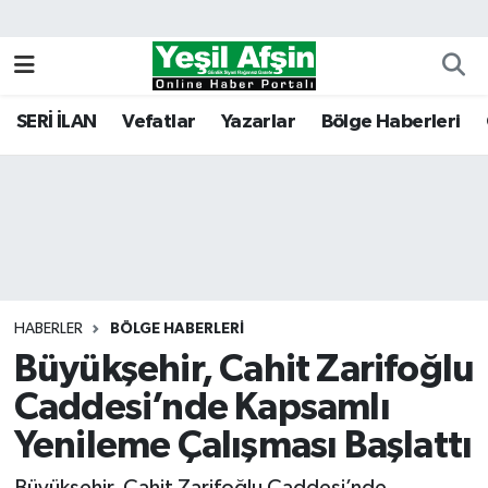
Vefatlar
Kahramanmaraş Nöbetçi Eczaneler
SERİ İLAN
Vefatlar
Yazarlar
Bölge Haberleri
Kahramanmaraş Hava Durumu
Kahramanmaraş Namaz Vakitleri
Kahramanmaraş Trafik Yoğunluk Haritası
Süper Lig Puan Durumu ve Fikstür
HABERLER
BÖLGE HABERLERI
Büyükşehir, Cahit Zarifoğlu
Tüm Manşetler
Caddesi’nde Kapsamlı
Son Dakika Haberleri
Yenileme Çalışması Başlattı
Haber Arşivi