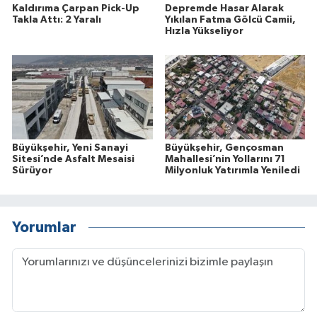
Kaldırıma Çarpan Pick-Up
Depremde Hasar Alarak
Takla Attı: 2 Yaralı
Yıkılan Fatma Gölcü Camii,
Hızla Yükseliyor
Büyükşehir, Yeni Sanayi
Büyükşehir, Gençosman
Sitesi’nde Asfalt Mesaisi
Mahallesi’nin Yollarını 71
Sürüyor
Milyonluk Yatırımla Yeniledi
Yorumlar