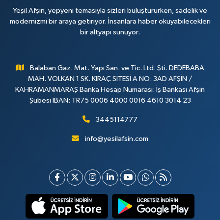
Yeşil Afşin, yepyeni temasıyla sizleri buluştururken, sadelik ve
modernizmi bir araya getiriyor. İnsanlara haber okuyabilecekleri
bir altyapı sunuyor.
Balaban Gaz. Mat. Yapı San. ve Tic. Ltd. Şti. DEDEBABA
MAH. VOLKAN 1 SK. KIRAÇ SİTESİ A NO: 3AD AFŞİN /
KAHRAMANMARAŞ Banka Hesap Numarası: İş Bankası Afşin
Şubesi IBAN: TR75 0006 4000 0016 4610 3014 23
3445114777
info@yesilafsin.com