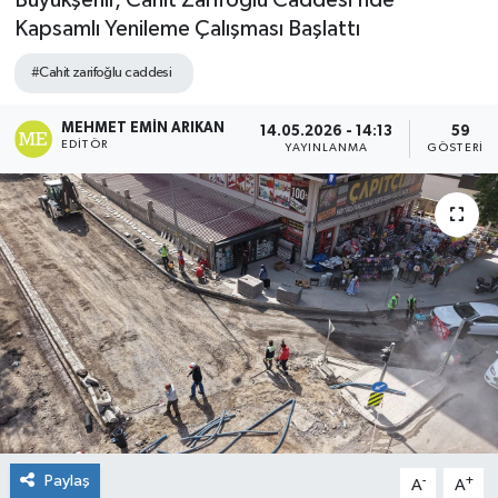
Büyükşehir, Cahit Zarifoğlu Caddesi’nde
Kapsamlı Yenileme Çalışması Başlattı
#Cahit zarifoğlu caddesi
MEHMET EMIN ARIKAN
14.05.2026 - 14:13
59
EDITÖR
YAYINLANMA
GÖSTERIM
Paylaş
-
+
A
A