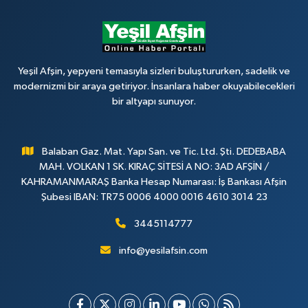
Yeşil Afşin, yepyeni temasıyla sizleri buluştururken, sadelik ve
modernizmi bir araya getiriyor. İnsanlara haber okuyabilecekleri
bir altyapı sunuyor.
Balaban Gaz. Mat. Yapı San. ve Tic. Ltd. Şti. DEDEBABA
MAH. VOLKAN 1 SK. KIRAÇ SİTESİ A NO: 3AD AFŞİN /
KAHRAMANMARAŞ Banka Hesap Numarası: İş Bankası Afşin
Şubesi IBAN: TR75 0006 4000 0016 4610 3014 23
3445114777
info@yesilafsin.com