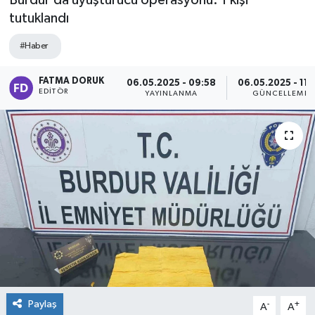
Burdur’da uyuşturucu operasyonu: 1 kişi
tutuklandı
#Haber
FATMA DORUK
06.05.2025 - 09:58
06.05.2025 - 11:
EDITÖR
YAYINLANMA
GÜNCELLEME
Paylaş
-
+
A
A