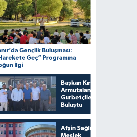
anır’da Gençlik Buluşması:
Harekete Geç” Programına
oğun İlgi
Başkan Kıraç
Armutalan’da
Gurbetçilerle
Buluştu
Afşin Sağlık ve
Meslek