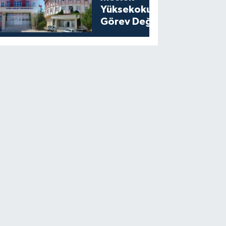
Yüksekokullarında
Görev Değişikliği