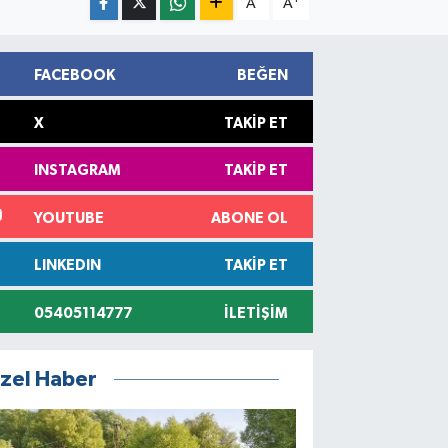
A
A
FACEBOOK
BEĞEN
X
TAKIP ET
INSTAGRAM
TAKIP ET
YOUTUBE
ABONE OL
LINKEDIN
TAKIP ET
05405114777
İLETIŞIM
zel Haber