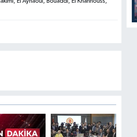
akimi, El Aynaoui, Bouaddi, El Khannouss,