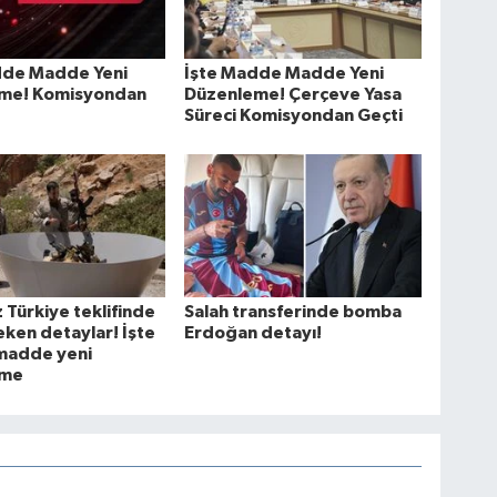
dde Madde Yeni
İşte Madde Madde Yeni
me! Komisyondan
Düzenleme! Çerçeve Yasa
Süreci Komisyondan Geçti
 Türkiye teklifinde
Salah transferinde bomba
eken detaylar! İşte
Erdoğan detayı!
adde yeni
eme