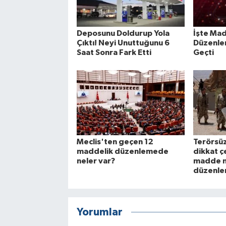
Deposunu Doldurup Yola
İşte Ma
Çıktı! Neyi Unuttuğunu 6
Düzenle
Saat Sonra Fark Etti
Geçti
Meclis'ten geçen 12
Terörsüz
maddelik düzenlemede
dikkat ç
neler var?
madde m
düzenl
Yorumlar