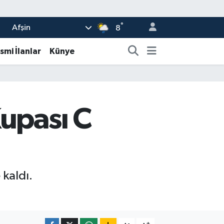
°
Afşin
8
smi İlanlar
Künye
Kupası C
kaldı.
-
+