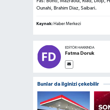
Fas: Bono, Mazraoui, Riad, Diop, H
Ounahi, Brahim Diaz, Saibari.
Kaynak:
Haber Merkezi
EDITÖR HAKKINDA
Fatma Doruk
Bunlar da ilginizi çekebilir