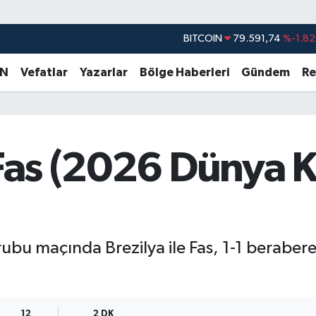
BITCOIN
79.591,74
%-1.82
DOLAR
45,43620
%0.02
EURO
53,38690
%0.19
AN
Vefatlar
Yazarlar
Bölge Haberleri
Gündem
Re
STERLİN
61,60380
%0.18
G.ALTIN
6862,09000
%0.19
BİST100
14.598,00
%0
 Fas (2026 Dünya 
bu maçında Brezilya ile Fas, 1-1 berabere 
12
2 DK