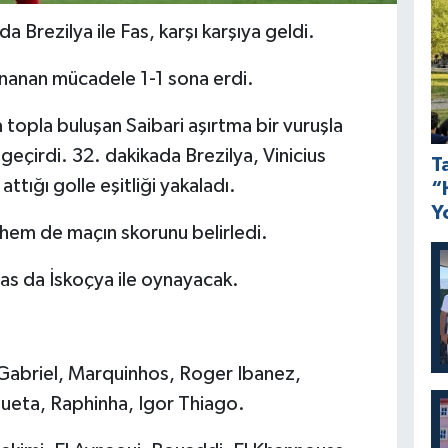
Brezilya ile Fas, karşı karşıya geldi.
anan mücadele 1-1 sona erdi.
 topla buluşan Saibari aşırtma bir vuruşla
 geçirdi. 32. dakikada Brezilya, Vinicius
T
ttığı golle eşitliği yakaladı.
“
Y
 hem de maçın skorunu belirledi.
 Fas da İskoçya ile oynayacak.
 Gabriel, Marquinhos, Roger Ibanez,
ueta, Raphinha, Igor Thiago.