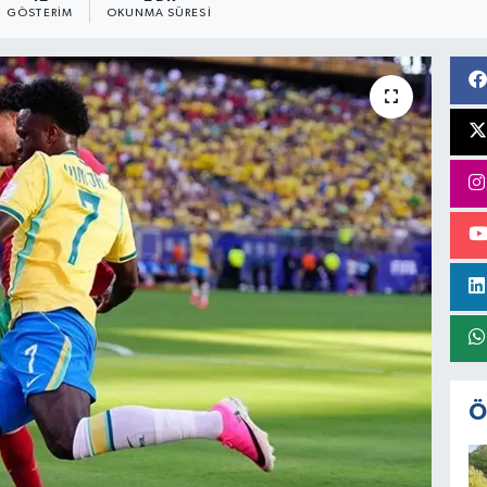
GÖSTERIM
OKUNMA SÜRESI
Ö