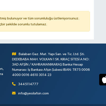
tmiş bulunuyor ve tüm sorumluluğu üstleniyorsunuz.
çbir şekilde sorumlu tutulamaz.
Balaban Gaz. Mat. Yapı San. ve Tic. Ltd. Şti.
DEDEBABA MAH. VOLKAN 1 SK. KIRAÇ SİTESİ A NO:
3AD AFŞİN / KAHRAMANMARAŞ Banka Hesap
en,
Numarası: İş Bankası Afşin Şubesi IBAN: TR75 0006
ara
4000 0016 4610 3014 23
3445114777
info@yesilafsin.com