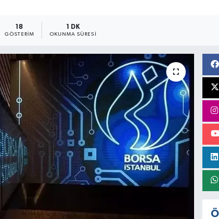
18
1 DK
GÖSTERIM
OKUNMA SÜRESI
Ö