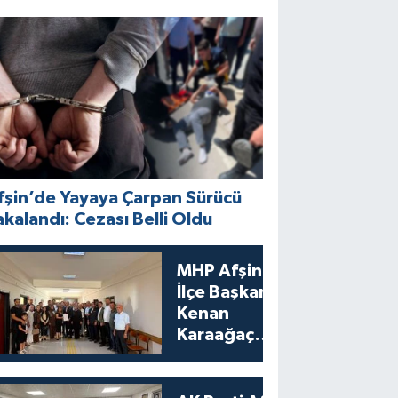
fşin’de Yayaya Çarpan Sürücü
akalandı: Cezası Belli Oldu
MHP Afşin
İlçe Başkanı
Kenan
Karaağaç
Mazbatasını
Aldı