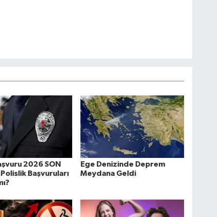
şvuru 2026 SON
Ege Denizinde Deprem
Polislik Başvuruları
Meydana Geldi
mı?