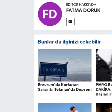
EDITÖR HAKKINDA
FATMA DORUK
Bunlar da ilginizi çekebilir
Erzurum’da Korkutan
PMYO Ba
Sarsıntı: Tekman’da Deprem
DAKİKA: 
Başladı 