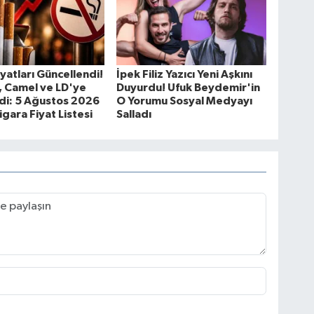
iyatları Güncellendi!
İpek Filiz Yazıcı Yeni Aşkını
, Camel ve LD'ye
Duyurdu! Ufuk Beydemir'in
di: 5 Ağustos 2026
O Yorumu Sosyal Medyayı
igara Fiyat Listesi
Salladı