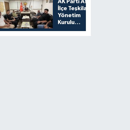
AK Parti Afşin
İlçe Teşkilatı
Yönetim
Kurulu
Toplantısını
Gerçekleştirdi