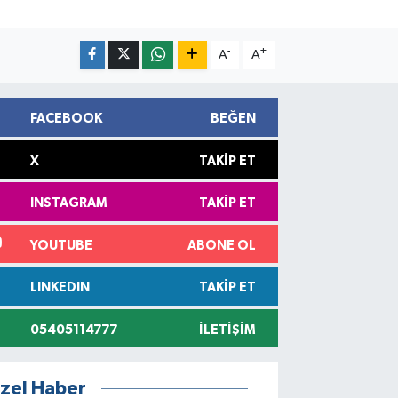
-
+
A
A
FACEBOOK
BEĞEN
X
TAKIP ET
INSTAGRAM
TAKIP ET
YOUTUBE
ABONE OL
LINKEDIN
TAKIP ET
05405114777
İLETIŞIM
zel Haber