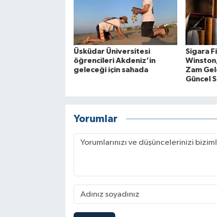
Üsküdar Üniversitesi
Sigara F
öğrencileri Akdeniz’in
Winston
geleceği için sahada
Zam Gel
Güncel S
Yorumlar