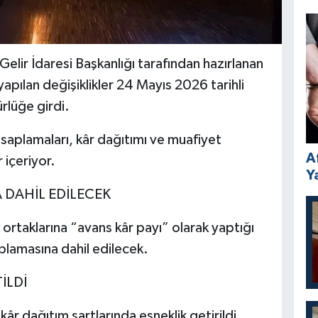
Gelir İdaresi Başkanlığı tarafından hazırlanan
apılan değişiklikler 24 Mayıs 2026 tarihli
rlüğe girdi.
esaplamaları, kâr dağıtımı ve muafiyet
A
 içeriyor.
Y
 DAHİL EDİLECEK
de ortaklarına “avans kâr payı” olarak yaptığı
plamasına dahil edilecek.
İLDİ
kâr dağıtım şartlarında esneklik getirildi.