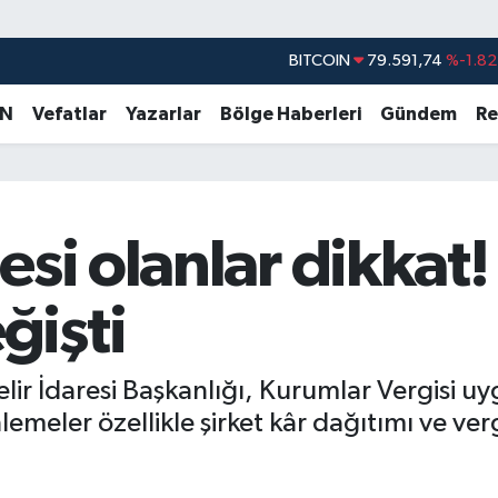
DOLAR
45,43620
%0.02
EURO
53,38690
%0.19
AN
Vefatlar
Yazarlar
Bölge Haberleri
Gündem
Re
STERLİN
61,60380
%0.18
G.ALTIN
6862,09000
%0.19
BİST100
14.598,00
%0
si olanlar dikkat!
BITCOIN
79.591,74
%-1.82
işti
lir İdaresi Başkanlığı, Kurumlar Vergisi 
nlemeler özellikle şirket kâr dağıtımı ve ve