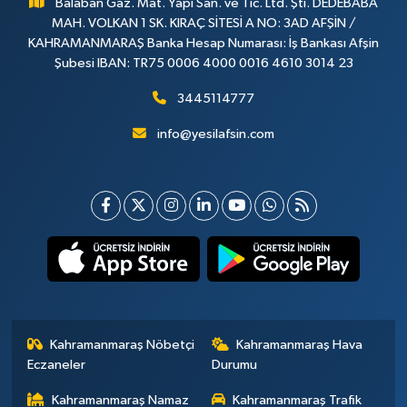
Balaban Gaz. Mat. Yapı San. ve Tic. Ltd. Şti. DEDEBABA
MAH. VOLKAN 1 SK. KIRAÇ SİTESİ A NO: 3AD AFŞİN /
KAHRAMANMARAŞ Banka Hesap Numarası: İş Bankası Afşin
Şubesi IBAN: TR75 0006 4000 0016 4610 3014 23
3445114777
info@yesilafsin.com
Kahramanmaraş Nöbetçi
Kahramanmaraş Hava
Eczaneler
Durumu
Kahramanmaraş Namaz
Kahramanmaraş Trafik