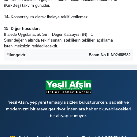
(KırkBeş) takvim günüdür.
14-
Konsorsiyum olarak ihaleye teklif verilemez.
15- Diğer hususlar:
İhalede Uygulanacak Sınır Değer Katsayısı (N) : 1
Sınır değerin altında teklif sunan isteklilerin teklifleri açıklama
istenilmeksizin reddedilecektir.
#ilangovtr
Basın No ILN02488982
Yeşil Afşin, yepyeni temasıyla sizleri buluştururken, sadelik ve
modernizmi bir araya getiriyor. İnsanlara haber okuyabilecekleri
bir altyapı sunuyor.