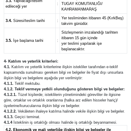
3.3.
Yapılacağı/teslim
:
TUGAY KOMUTANLIĞI/
edileceği yer
KAHRAMANMARAŞ
Yer tesliminden itibaren 45 (KırkBeş)
3.4.
Süresi/teslim tarihi
:
takvim günüdür.
Sözleşmenin imzalandığı tarihten
itibaren 15 gün içinde
3.5.
İşe başlama tarihi
:
yer teslimi yapılarak işe
başlanacaktır.
4- Katılım ve yeterlik kriterleri:
4.1.
Katılım ve yeterlik kriterlerine ilişkin istekliler tarafından e-teklif
kapsamında sunulması gereken bilgi ve belgeler ile fiyat dışı unsurlara
ilişkin bilgi ve belgelere aşağıda yer verilmiştir:
4.1.1.
Teklif mektubu.
4.1.2. Teklif vermeye yetkili olunduğunu gösteren bilgi ve belgeler:
4.1.2.1.
Tüzel kişilerde; isteklilerin yönetimindeki görevliler ile ilgisine
göre, ortaklar ve ortaklık oranlarına (halka arz edilen hisseler hariç)/
üyelerine/kurucularına ilişkin bilgi ve belgeler.
4.1.2.2.
Vekâleten ihaleye katılma halinde vekile ilişkin bilgi ve belgeler.
4.1.3.
Geçici teminat.
4.1.4
İsteklinin iş ortaklığı olması halinde iş ortaklığı beyannamesi.
4.2. Ekonomik ve mali yeterliğe ilişkin bilgi ve belgeler ile