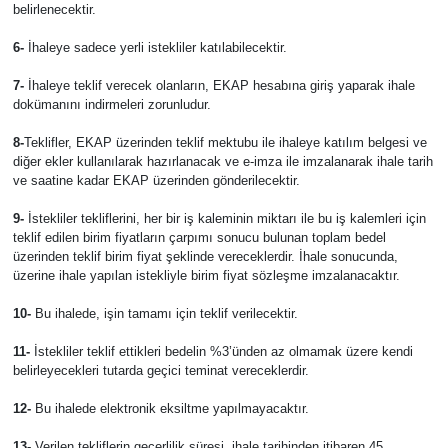
belirlenecektir.
6-
İhaleye sadece yerli istekliler katılabilecektir.
7-
İhaleye teklif verecek olanların, EKAP hesabına giriş yaparak ihale
dokümanını indirmeleri zorunludur.
8-
Teklifler, EKAP üzerinden teklif mektubu ile ihaleye katılım belgesi ve
diğer ekler kullanılarak hazırlanacak ve e-imza ile imzalanarak ihale tarih
ve saatine kadar EKAP üzerinden gönderilecektir.
9-
İstekliler tekliflerini, her bir iş kaleminin miktarı ile bu iş kalemleri için
teklif edilen birim fiyatların çarpımı sonucu bulunan toplam bedel
üzerinden teklif birim fiyat şeklinde vereceklerdir. İhale sonucunda,
üzerine ihale yapılan istekliyle birim fiyat sözleşme imzalanacaktır.
10-
Bu ihalede, işin tamamı için teklif verilecektir.
11-
İstekliler teklif ettikleri bedelin %3’ünden az olmamak üzere kendi
belirleyecekleri tutarda geçici teminat vereceklerdir.
12-
Bu ihalede elektronik eksiltme yapılmayacaktır.
13-
Verilen tekliflerin geçerlilik süresi, ihale tarihinden itibaren 45