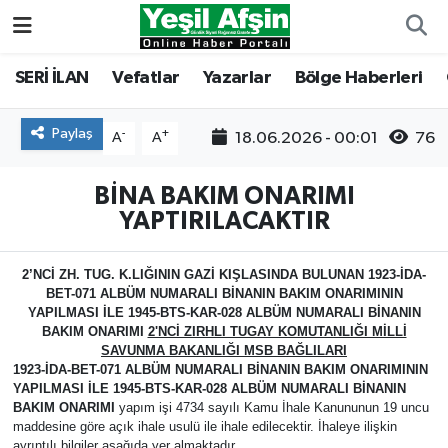
Vefatlar
Kahramanmaraş Nöbetçi Eczaneler
SERİ İLAN
Vefatlar
Yazarlar
Bölge Haberleri
Kahramanmaraş Hava Durumu
Paylaş
-
+
18.06.2026 - 00:01
76
A
A
Kahramanmaraş Namaz Vakitleri
BİNA BAKIM ONARIMI
YAPTIRILACAKTIR
Kahramanmaraş Trafik Yoğunluk Haritası
2’NCİ ZH. TUG. K.LIĞININ GAZİ KIŞLASINDA BULUNAN 1923-İDA-
Süper Lig Puan Durumu ve Fikstür
BET-071 ALBÜM NUMARALI BİNANIN BAKIM ONARIMININ
YAPILMASI İLE 1945-BTS-KAR-028 ALBÜM NUMARALI BİNANIN
Tüm Manşetler
BAKIM ONARIMI
2'NCİ ZIRHLI TUGAY KOMUTANLIĞI MİLLİ
SAVUNMA BAKANLIĞI MSB BAĞLILARI
1923-İDA-BET-071 ALBÜM NUMARALI BİNANIN BAKIM ONARIMININ
Son Dakika Haberleri
YAPILMASI İLE 1945-BTS-KAR-028 ALBÜM NUMARALI BİNANIN
BAKIM ONARIMI
yapım işi 4734 sayılı Kamu İhale Kanununun 19 uncu
maddesine göre açık ihale usulü ile ihale edilecektir. İhaleye ilişkin
Haber Arşivi
ayrıntılı bilgiler aşağıda yer almaktadır.