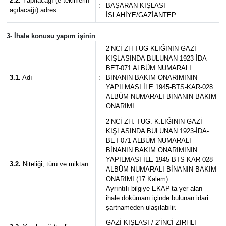
2.2.
Yapılacağı (e-tekliflerin
:
BAŞARAN KIŞLASI
açılacağı) adres
İSLAHİYE/GAZİANTEP
3- İhale konusu yapım işinin
2’NCİ ZH TUG KLIĞININ GAZİ
KIŞLASINDA BULUNAN 1923-İDA-
BET-071 ALBÜM NUMARALI
3.1.
Adı
:
BİNANIN BAKIM ONARIMININ
YAPILMASI İLE 1945-BTS-KAR-028
ALBÜM NUMARALI BİNANIN BAKIM
ONARIMI
2’NCİ ZH. TUG. K.LIĞININ GAZİ
KIŞLASINDA BULUNAN 1923-İDA-
BET-071 ALBÜM NUMARALI
BİNANIN BAKIM ONARIMININ
YAPILMASI İLE 1945-BTS-KAR-028
3.2.
Niteliği, türü ve miktarı
:
ALBÜM NUMARALI BİNANIN BAKIM
ONARIMI (17 Kalem)
Ayrıntılı bilgiye EKAP’ta yer alan
ihale dokümanı içinde bulunan idari
şartnameden ulaşılabilir.
GAZİ KIŞLASI / 2’İNCİ ZIRHLI