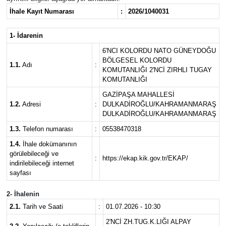
İhale Kayıt Numarası
:
2026/1040031
1- İdarenin
6'NCI KOLORDU NATO GÜNEYDOĞU
BÖLGESEL KOLORDU
1.1.
Adı
:
KOMUTANLIĞI 2'NCİ ZIRHLI TUGAY
KOMUTANLIĞI
GAZİPAŞA MAHALLESİ
1.2.
Adresi
:
DULKADİROĞLU/KAHRAMANMARAŞ
DULKADİROĞLU/KAHRAMANMARAŞ
1.3.
Telefon numarası
:
05538470318
1.4.
İhale dokümanının
görülebileceği ve
:
https://ekap.kik.gov.tr/EKAP/
indirilebileceği internet
sayfası
2- İhalenin
2.1.
Tarih ve Saati
:
01.07.2026 - 10:30
2'NCİ ZH.TUG.K.LIĞI ALPAY