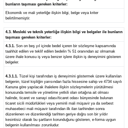
bunların taşıması gereken kriterler:
Ekonomik ve mali yeterliğe ilişkin bilgi, belge veya kriter
belirtilmemiştir.
4.3. Mesleki ve teknik yeterliğe ilişkin bilgi ve belgeler ile bunların
taşıması gereken kriterler:
4.3.1.
Son on beş yıl içinde bedel içeren bir sözleşme kapsamında
taahhüt edilen ve teklif edilen bedelin % 51 oranından az olmamak
üzere ihale konusu iş veya benzer işlere ilişkin iş deneyimini gösteren
belgeler.
4.3.1.1.
Tüzel kişi tarafından iş deneyimini göstermek üzere kullanılan
belgenin, tüzel kişiliğin yarısından fazla hissesine sahip ve 4734 sayılı
Kanuna göre yapılacak ihalelere ilişkin sözleşmelerin yürütülmesi
konusunda temsile ve yönetime yetkili olan ortağına ait olması
halinde, ticaret ve sanayi odası/ticaret odası bünyesinde bulunan
ticaret sicili müdürlükleri veya yeminli mali müşavir ya da serbest
muhasebeci mali müşavir tarafından ilk ilan tarihinden sonra
düzenlenen ve düzenlendiği tarihten geriye doğru son bir yıldır
kesintisiz olarak bu şartların korunduğunu gösteren, e-forma uygun
belgenin kullanılması zorunludur.