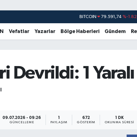
BITCOIN
79.591,74
%-1.82
DOLAR
45,43620
%0.02
EURO
53,38690
%0.19
AN
Vefatlar
Yazarlar
Bölge Haberleri
Gündem
Re
STERLİN
61,60380
%0.18
G.ALTIN
6862,09000
%0.19
BİST100
14.598,00
%0
 Devrildi: 1 Yaralı
ı
09.07.2026 - 09:26
1
672
1 DK
GÜNCELLEME
PAYLAŞIM
GÖSTERIM
OKUNMA SÜRESI