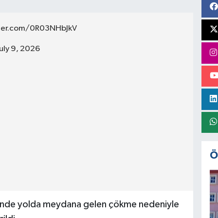
tter.com/0R03NHbJkV
July 9, 2026
Ö
sinde yolda meydana gelen çökme nedeniyle