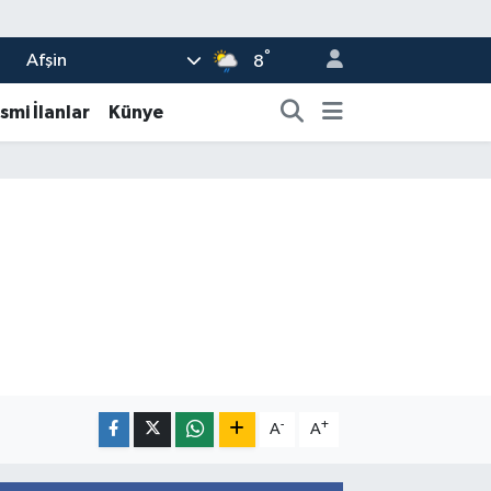
°
Afşin
8
smi İlanlar
Künye
-
+
A
A