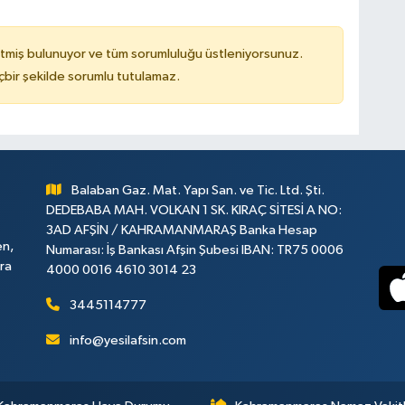
tmiş bulunuyor ve tüm sorumluluğu üstleniyorsunuz.
çbir şekilde sorumlu tutulamaz.
Balaban Gaz. Mat. Yapı San. ve Tic. Ltd. Şti.
DEDEBABA MAH. VOLKAN 1 SK. KIRAÇ SİTESİ A NO:
3AD AFŞİN / KAHRAMANMARAŞ Banka Hesap
en,
Numarası: İş Bankası Afşin Şubesi IBAN: TR75 0006
ara
4000 0016 4610 3014 23
3445114777
info@yesilafsin.com