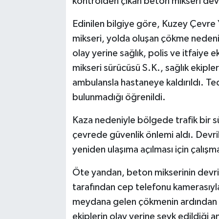
kontrolden çıkan beton mikseri devr
Edinilen bilgiye göre, Kuzey Çevre 
mikseri, yolda oluşan çökme nedeniy
olay yerine sağlık, polis ve itfaiye 
mikseri sürücüsü S.K., sağlık ekipler
ambulansla hastaneye kaldırıldı. Ted
bulunmadığı öğrenildi.
Kaza nedeniyle bölgede trafik bir sü
çevrede güvenlik önlemi aldı. Devril
yeniden ulaşıma açılması için çalışma
Öte yandan, beton mikserinin devri
tarafından cep telefonu kamerasıyl
meydana gelen çökmenin ardından be
ekiplerin olay yerine sevk edildiği an