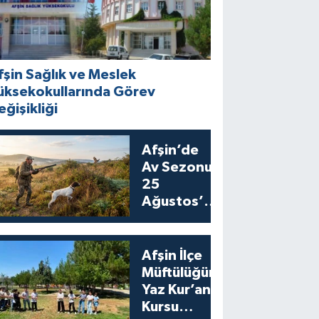
fşin Sağlık ve Meslek
üksekokullarında Görev
eğişikliği
Afşin’de
Av Sezonu
25
Ağustos’ta
Bıldırcın
Avıyla
Açılıyor
Afşin İlçe
Müftülüğünden
Yaz Kur’an
Kursu