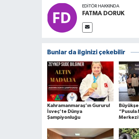
EDITÖR HAKKINDA
FATMA DORUK
Bunlar da ilginizi çekebilir
Kahramanmaraş’ın Gururu!
Büyükşeh
İsveç’te Dünya
“Pusula 
Şampiyonluğu
Merkezi