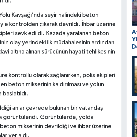
ildi.
Yolu Kavşağı'nda seyir halindeki beton
le kontrolden çıkarak devrildi. İhbar üzerine
A
ekipleri sevk edildi. Kazada yaralanan beton
Y
inin olay yerindeki ilk müdahalesinin ardından
D
avi altına alınan sürücünün hayati tehlikesinin
re kontrollü olarak sağlanırken, polis ekipleri
en beton mikserinin kaldırılması ve yolun
 başlatıldı.
ldiği anlar çevrede bulunan bir vatandaş
a görüntülendi. Görüntülerde, yolda
ton mikserinin devrildiği ve ihbar üzerine
lar yer aldı.