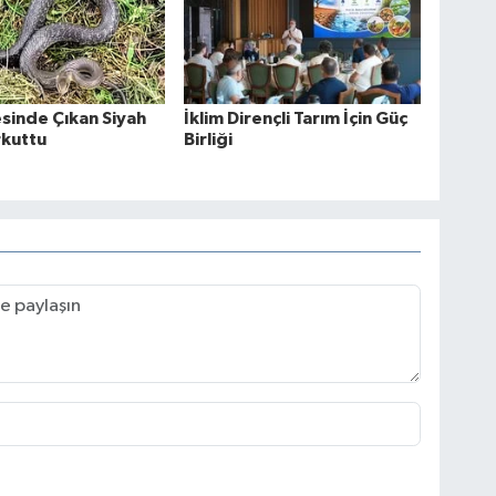
sinde Çıkan Siyah
İklim Dirençli Tarım İçin Güç
rkuttu
Birliği