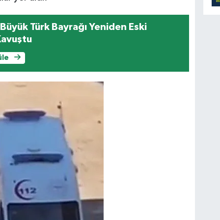
Büyük Türk Bayrağı Yeniden Eski
Kavuştu
üle