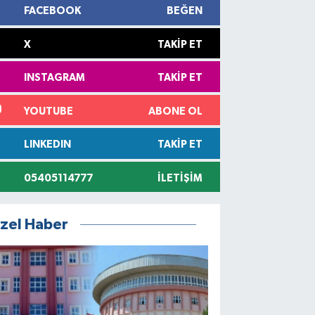
FACEBOOK
BEĞEN
X
TAKIP ET
INSTAGRAM
TAKIP ET
YOUTUBE
ABONE OL
LINKEDIN
TAKIP ET
05405114777
İLETIŞIM
zel Haber