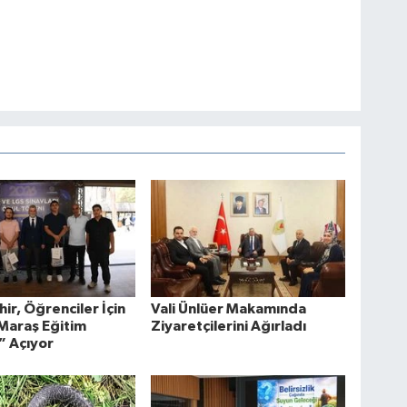
ir, Öğrenciler İçin
Vali Ünlüer Makamında
Maraş Eğitim
Ziyaretçilerini Ağırladı
” Açıyor