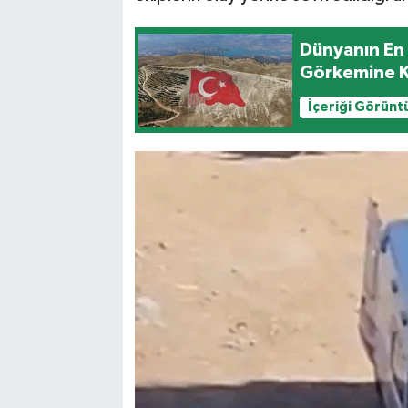
Dünyanın En 
Görkemine 
İçeriği Görünt