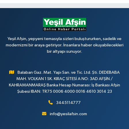
Yeşil Afşin, yepyeni temasıyla sizleri buluştururken, sadelik ve
modernizmi bir araya getiriyor. İnsanlara haber okuyabilecekleri
bir altyapı sunuyor.
Balaban Gaz. Mat. Yapı San. ve Tic. Ltd. Şti. DEDEBABA
MAH. VOLKAN 1 SK. KIRAÇ SİTESİ A NO: 3AD AFŞİN /
KAHRAMANMARAŞ Banka Hesap Numarası: İş Bankası Afşin
Şubesi IBAN: TR75 0006 4000 0016 4610 3014 23
3445114777
info@yesilafsin.com