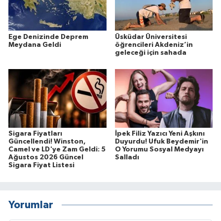
Ege Denizinde Deprem
Üsküdar Üniversitesi
Meydana Geldi
öğrencileri Akdeniz’in
geleceği için sahada
Sigara Fiyatları
İpek Filiz Yazıcı Yeni Aşkını
Güncellendi! Winston,
Duyurdu! Ufuk Beydemir'in
Camel ve LD'ye Zam Geldi: 5
O Yorumu Sosyal Medyayı
Ağustos 2026 Güncel
Salladı
Sigara Fiyat Listesi
Yorumlar