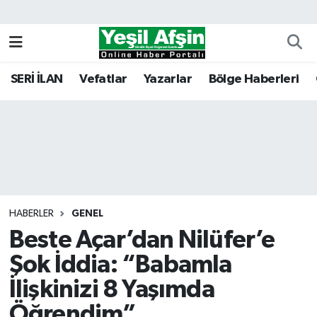
Vefatlar
Kahramanmaraş Nöbetçi Eczaneler
SERİ İLAN
Vefatlar
Yazarlar
Bölge Haberleri
Kahramanmaraş Hava Durumu
Kahramanmaraş Namaz Vakitleri
Kahramanmaraş Trafik Yoğunluk Haritası
Süper Lig Puan Durumu ve Fikstür
HABERLER
GENEL
Beste Açar’dan Nilüfer’e
Tüm Manşetler
Şok İddia: “Babamla
Son Dakika Haberleri
İlişkinizi 8 Yaşımda
Haber Arşivi
Öğrendim”