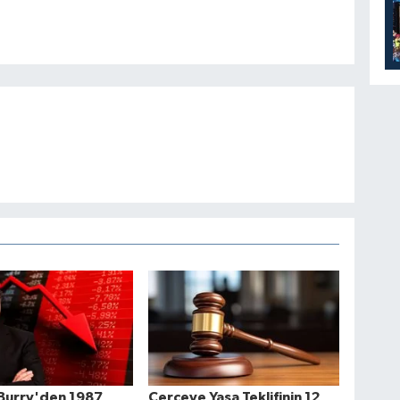
 Burry'den 1987
Çerçeve Yasa Teklifinin 12