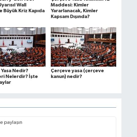
yarısı! Wall
Maddesi: Kimler
e Büyük Kriz Kapıda
Yararlanacak, Kimler
Kapsam Dışında?
 Yasa Nedir?
Çerçeve yasa (çerçeve
i Nelerdir? İşte
kanun) nedir?
aylar