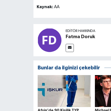
Kaynak:
AA
EDITÖR HAKKINDA
Fatma Doruk
Bunlar da ilginizi çekebilir
Afşin’de 90 Kişilik TYP
Michael