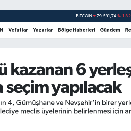
BITCOIN
79.591,74
%-1.82
DOLAR
45,43620
%0.02
AN
Vefatlar
Yazarlar
Bölge Haberleri
Gündem
Re
EURO
53,38690
%0.19
STERLİN
61,60380
%0.18
G.ALTIN
6862,09000
%0.19
ü kazanan 6 yerle
BİST100
14.598,00
%0
 seçim yapılacak
ın 4, Gümüşhane ve Nevşehir'in birer yerl
ediye meclis üyelerinin belirlenmesi için a