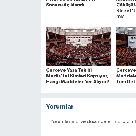
Sonucu Açıklandı
Çöküşü U
Street't
mı?
Çerçeve Yasa Teklifi
Çerçeve
Meclis'te! Kimleri Kapsıyor,
Maddeler
Hangi Maddeler Yer Alıyor?
Tüm Det
Yorumlar