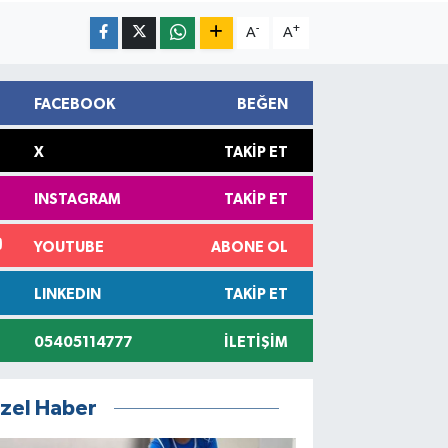
-
+
A
A
FACEBOOK
BEĞEN
X
TAKIP ET
INSTAGRAM
TAKIP ET
YOUTUBE
ABONE OL
LINKEDIN
TAKIP ET
05405114777
İLETIŞIM
zel Haber