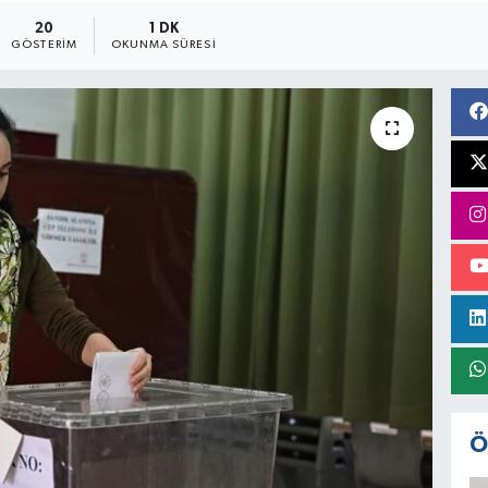
20
1 DK
GÖSTERIM
OKUNMA SÜRESI
Ö