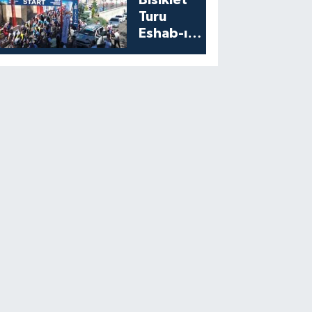
Bisiklet
Turu
Eshab-ı
Kehf’ten
Start Aldı