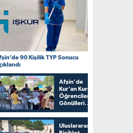
fşin’de 90 Kişilik TYP Sonucu
çıklandı
Afşin'de
Kur’an Kursu
Öğrencilerine
Gönülleri
Isıtan İkram
Uluslararası