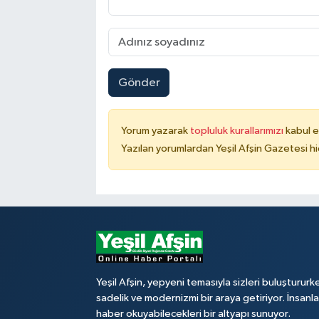
Gönder
Yorum yazarak
topluluk kurallarımızı
kabul e
Yazılan yorumlardan Yeşil Afşin Gazetesi hi
Yeşil Afşin, yepyeni temasıyla sizleri buluştururk
sadelik ve modernizmi bir araya getiriyor. İnsanl
haber okuyabilecekleri bir altyapı sunuyor.