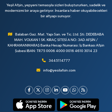
Yeşil Afşin, yepyeni temasıyla sizleri buluştururken, sadelik ve
modernizmi bir araya getiriyor. İnsanlara haber okuyabilecekleri
bir altyapı sunuyor.
Balaban Gaz. Mat. Yapı San. ve Tic. Ltd. Şti. DEDEBABA
MAH. VOLKAN 1 SK. KIRAÇ SİTESİ A NO: 3AD AFŞİN /
KAHRAMANMARAŞ Banka Hesap Numarası: İş Bankası Afşin
Şubesi IBAN: TR75 0006 4000 0016 4610 3014 23
3445114777
info@yesilafsin.com