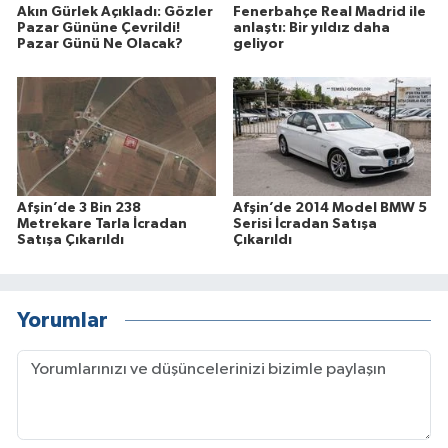
Akın Gürlek Açıkladı: Gözler
Fenerbahçe Real Madrid ile
Pazar Gününe Çevrildi!
anlaştı: Bir yıldız daha
Pazar Günü Ne Olacak?
geliyor
Afşin’de 3 Bin 238
Afşin’de 2014 Model BMW 5
Metrekare Tarla İcradan
Serisi İcradan Satışa
Satışa Çıkarıldı
Çıkarıldı
Yorumlar