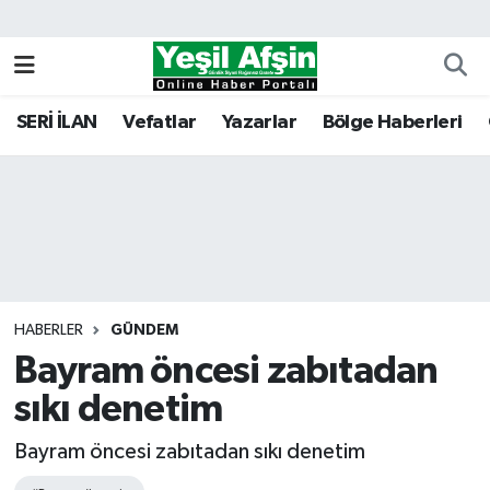
Vefatlar
Kahramanmaraş Nöbetçi Eczaneler
SERİ İLAN
Vefatlar
Yazarlar
Bölge Haberleri
Kahramanmaraş Hava Durumu
Kahramanmaraş Namaz Vakitleri
Kahramanmaraş Trafik Yoğunluk Haritası
Süper Lig Puan Durumu ve Fikstür
HABERLER
GÜNDEM
Bayram öncesi zabıtadan
Tüm Manşetler
sıkı denetim
Son Dakika Haberleri
Bayram öncesi zabıtadan sıkı denetim
Haber Arşivi