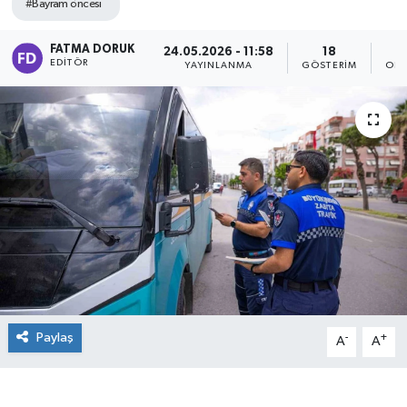
#Bayram öncesi
FATMA DORUK
24.05.2026 - 11:58
18
EDITÖR
YAYINLANMA
GÖSTERIM
OKU
Paylaş
-
+
A
A