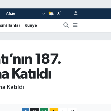
°
Afşin
8
smi İlanlar
Künye
tı’nın 187.
 Katıldı
a Katıldı
-
+