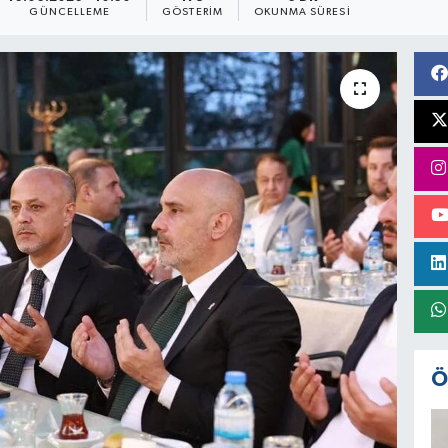
GÜNCELLEME
GÖSTERIM
OKUNMA SÜRESI
Ö