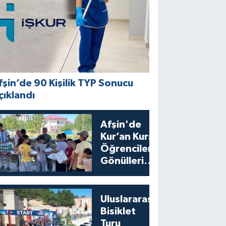
fşin’de 90 Kişilik TYP Sonucu
çıklandı
Afşin'de
Kur’an Kursu
Öğrencilerine
Gönülleri
Isıtan İkram
Uluslararası
Bisiklet
Turu