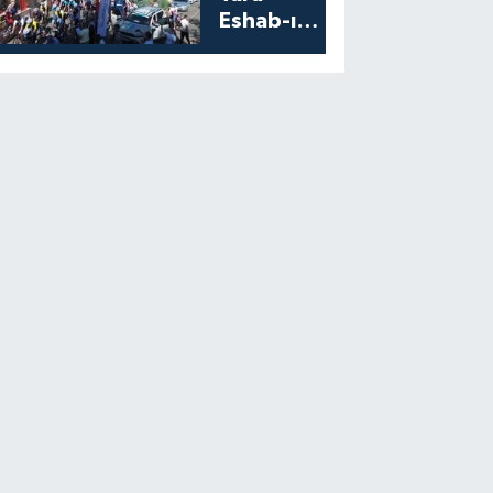
Eshab-ı
Kehf’ten
Start Aldı