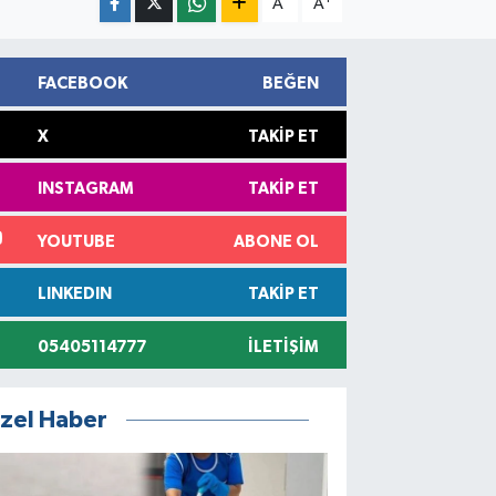
A
A
FACEBOOK
BEĞEN
X
TAKIP ET
INSTAGRAM
TAKIP ET
YOUTUBE
ABONE OL
LINKEDIN
TAKIP ET
05405114777
İLETIŞIM
zel Haber