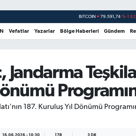
DOLAR
45,43620
%0.02
EURO
53,38690
%0.19
AN
Vefatlar
Yazarlar
Bölge Haberleri
Gündem
Re
STERLİN
61,60380
%0.18
G.ALTIN
6862,09000
%0.19
BİST100
14.598,00
%0
, Jandarma Teşkila
BITCOIN
79.591,74
%-1.82
 Dönümü Programına
latı’nın 187. Kuruluş Yıl Dönümü Programın
16.06.2026 - 10:30
178
3 DK