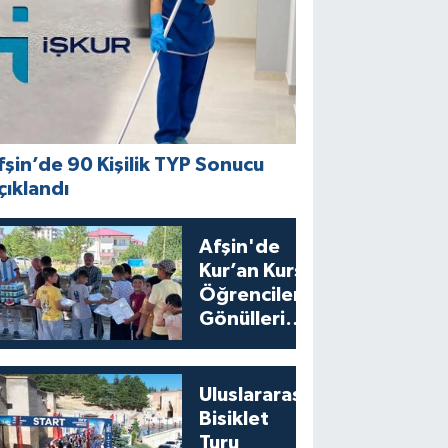
fşin’de 90 Kişilik TYP Sonucu
çıklandı
Afşin'de
Kur’an Kursu
Öğrencilerine
Gönülleri
Isıtan İkram
Uluslararası
Bisiklet
Turu