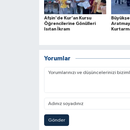
Afşin'de Kur’an Kursu
Büyükşe
Öğrencilerine Gönülleri
Aratmay
Isıtan İkram
Kurtarma
Yorumlar
Gönder