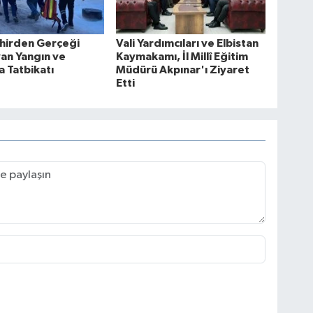
hirden Gerçeği
Vali Yardımcıları ve Elbistan
an Yangın ve
Kaymakamı, İl Millî Eğitim
 Tatbikatı
Müdürü Akpınar'ı Ziyaret
Etti