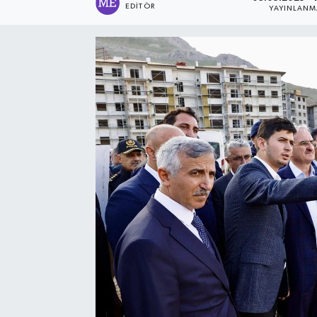
EDITÖR
YAYINLANM