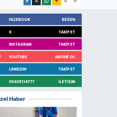
A
A
FACEBOOK
BEĞEN
X
TAKIP ET
INSTAGRAM
TAKIP ET
YOUTUBE
ABONE OL
LINKEDIN
TAKIP ET
05405114777
İLETIŞIM
zel Haber