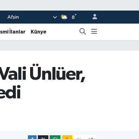
°
Afşin
8
smi İlanlar
Künye
Vali Ünlüer,
edi
-
+