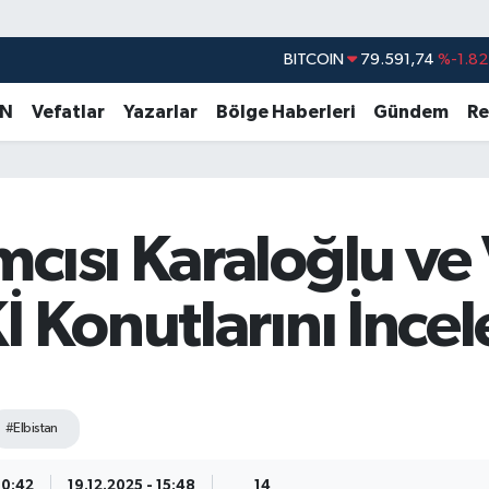
DOLAR
45,43620
%0.02
EURO
53,38690
%0.19
AN
Vefatlar
Yazarlar
Bölge Haberleri
Gündem
Re
STERLİN
61,60380
%0.18
G.ALTIN
6862,09000
%0.19
BİST100
14.598,00
%0
cısı Karaloğlu ve 
BITCOIN
79.591,74
%-1.82
İ Konutlarını İncel
#Elbistan
10:42
19.12.2025 - 15:48
14