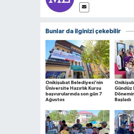
Bunlar da ilginizi çekebilir
Onikişubat Belediyesi’nin
Onikişub
Üniversite Hazırlık Kursu
Gündüz 
başvurularında son gün 7
Dönemin 
Ağustos
Başladı