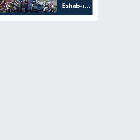
Eshab-ı
Kehf’ten
Start Aldı