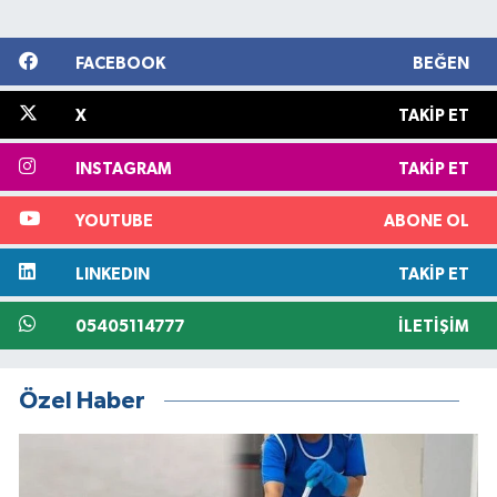
FACEBOOK
BEĞEN
X
TAKIP ET
INSTAGRAM
TAKIP ET
YOUTUBE
ABONE OL
LINKEDIN
TAKIP ET
05405114777
İLETIŞIM
Özel Haber