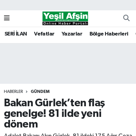
Vefatlar
Kahramanmaraş Nöbetçi Eczaneler
SERİ İLAN
Vefatlar
Yazarlar
Bölge Haberleri
Kahramanmaraş Hava Durumu
Kahramanmaraş Namaz Vakitleri
Kahramanmaraş Trafik Yoğunluk Haritası
Süper Lig Puan Durumu ve Fikstür
HABERLER
GÜNDEM
Bakan Gürlek’ten flaş
Tüm Manşetler
genelge! 81 ilde yeni
Son Dakika Haberleri
dönem
Haber Arşivi