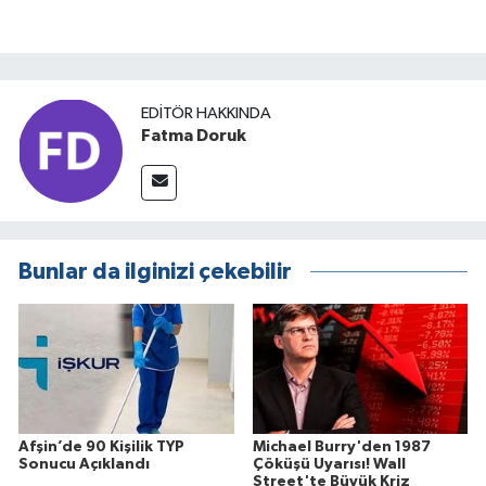
EDITÖR HAKKINDA
Fatma Doruk
Bunlar da ilginizi çekebilir
Afşin’de 90 Kişilik TYP
Michael Burry'den 1987
Sonucu Açıklandı
Çöküşü Uyarısı! Wall
Street'te Büyük Kriz