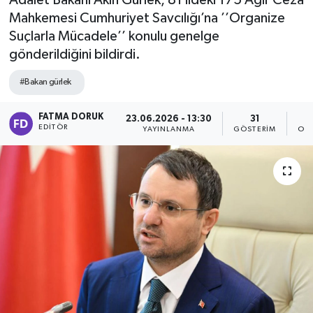
Adalet Bakanı Akın Gürlek, 81 ildeki 175 Ağır Ceza
Mahkemesi Cumhuriyet Savcılığı’na ’’Organize
Suçlarla Mücadele’’ konulu genelge
gönderildiğini bildirdi.
#Bakan gürlek
FATMA DORUK
23.06.2026 - 13:30
31
EDITÖR
YAYINLANMA
GÖSTERIM
OK