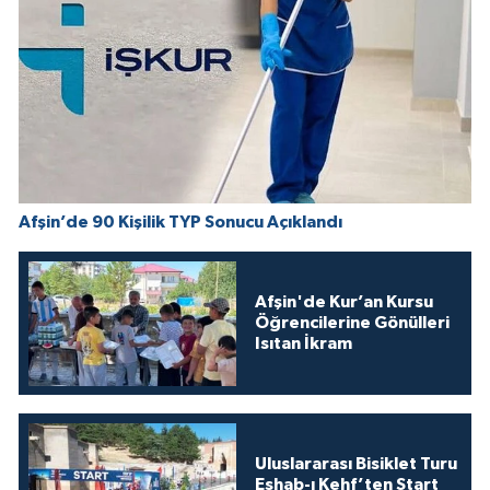
Afşin’de 90 Kişilik TYP Sonucu Açıklandı
Afşin'de Kur’an Kursu
Öğrencilerine Gönülleri
Isıtan İkram
Uluslararası Bisiklet Turu
Eshab-ı Kehf’ten Start