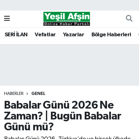
Vefatlar
Kahramanmaraş Nöbetçi Eczaneler
SERİ İLAN
Vefatlar
Yazarlar
Bölge Haberleri
Kahramanmaraş Hava Durumu
Kahramanmaraş Namaz Vakitleri
Kahramanmaraş Trafik Yoğunluk Haritası
Süper Lig Puan Durumu ve Fikstür
HABERLER
GENEL
Babalar Günü 2026 Ne
Tüm Manşetler
Zaman? | Bugün Babalar
Son Dakika Haberleri
Günü mü?
Haber Arşivi