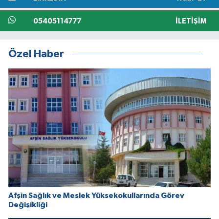
05405114777
İLETIŞIM
Özel Haber
Afşin Sağlık ve Meslek Yüksekokullarında Görev
Değişikliği