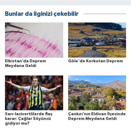
Bunlar da ilginizi çekebilir
Elbistan’da Deprem
Göle'de Korkutan Deprem
Meydana Geldi
Sarı-lacivertlilerde flaş
Çankırı’nın Eldivan İlçesinde
karar: Çağlar Söyüncü
Deprem Meydana Geldi
gidiyor mu?