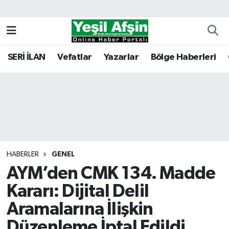
Vefatlar
Kahramanmaraş Nöbetçi Eczaneler
SERİ İLAN
Vefatlar
Yazarlar
Bölge Haberleri
Kahramanmaraş Hava Durumu
Kahramanmaraş Namaz Vakitleri
Kahramanmaraş Trafik Yoğunluk Haritası
Süper Lig Puan Durumu ve Fikstür
HABERLER
GENEL
AYM’den CMK 134. Madde
Tüm Manşetler
Kararı: Dijital Delil
Son Dakika Haberleri
Aramalarına İlişkin
Haber Arşivi
Düzenleme İptal Edildi