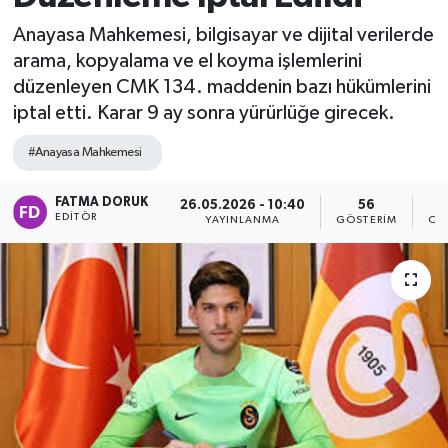
Anayasa Mahkemesi, bilgisayar ve dijital verilerde
arama, kopyalama ve el koyma işlemlerini
düzenleyen CMK 134. maddenin bazı hükümlerini
iptal etti. Karar 9 ay sonra yürürlüğe girecek.
#Anayasa Mahkemesi
FATMA DORUK
26.05.2026 - 10:40
56
EDITÖR
YAYINLANMA
GÖSTERIM
OK