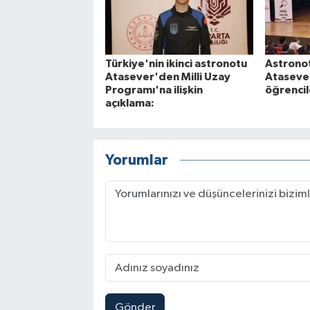
Türkiye'nin ikinci astronotu
Astronot
Atasever'den Milli Uzay
Atasever
Programı'na ilişkin
öğrencil
açıklama:
Yorumlar
Gönder