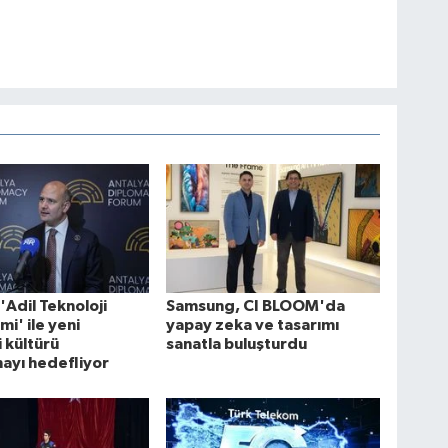
'Adil Teknoloji
Samsung, CI BLOOM'da
mi' ile yeni
yapay zeka ve tasarımı
i kültürü
sanatla buluşturdu
ayı hedefliyor