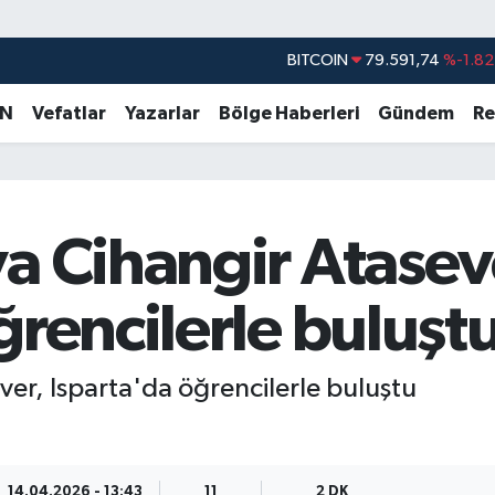
BITCOIN
79.591,74
%-1.82
DOLAR
45,43620
%0.02
EURO
53,38690
%0.19
AN
Vefatlar
Yazarlar
Bölge Haberleri
Gündem
Re
STERLİN
61,60380
%0.18
G.ALTIN
6862,09000
%0.19
BİST100
14.598,00
%0
a Cihangir Atasev
ğrencilerle buluşt
er, Isparta'da öğrencilerle buluştu
14.04.2026 - 13:43
11
2 DK