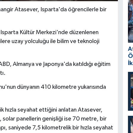
hangir Atasever, Isparta'da öğrencilerle bir
e Isparta Kültür Merkezi'nde düzenlenen
ere uzay yolculuğu ile bilim ve teknoloji
A
Ö
İ
ABD, Almanya ve Japonya'da katıldığı eğitim
tı.
onu'nun dünyanın 410 kilometre yukarısında
k hızla seyahat ettiğini anlatan Atasever,
 solar panellerin genişliği ise 70 metre, bir
ı, saniyede 7,5 kilometrelik bir hızla seyahat