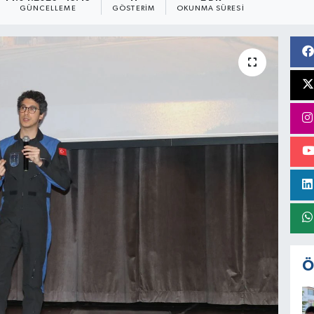
GÜNCELLEME
GÖSTERIM
OKUNMA SÜRESI
Ö