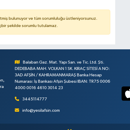
tmiş bulunuyor ve tüm sorumluluğu üstleniyorsunuz.
çbir şekilde sorumlu tutulamaz.
Balaban Gaz. Mat. Yapı San. ve Tic. Ltd. Şti.
DEDEBABA MAH. VOLKAN 1 SK. KIRAÇ SİTESİ A NO:
3AD AFŞİN / KAHRAMANMARAŞ Banka Hesap
en,
Numarası: İş Bankası Afşin Şubesi IBAN: TR75 0006
ara
4000 0016 4610 3014 23
3445114777
info@yesilafsin.com