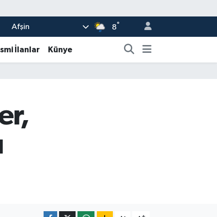
°
Afşin
8
smi İlanlar
Künye
er,
u
-
+