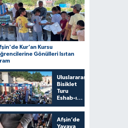
fşin'de Kur’an Kursu
ğrencilerine Gönülleri Isıtan
kram
Uluslararası
Bisiklet
Turu
Eshab-ı
Kehf’ten
Start Aldı
Afşin’de
Yayaya