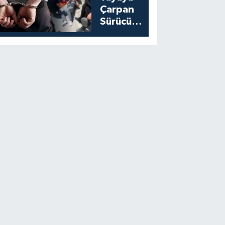
Çarpan
Sürücü
Yakalandı:
Cezası
Belli Oldu