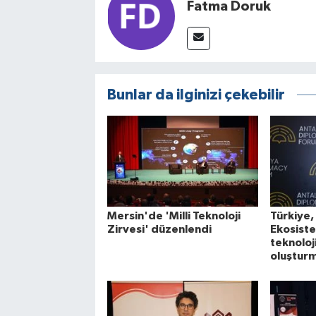
Fatma Doruk
Bunlar da ilginizi çekebilir
Mersin'de 'Milli Teknoloji
Türkiye, 
Zirvesi' düzenlendi
Ekosiste
teknoloj
oluşturm