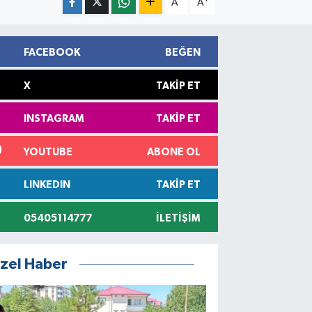
A
A
FACEBOOK
BEĞEN
X
TAKIP ET
INSTAGRAM
TAKIP ET
YOUTUBE
ABONE OL
LINKEDIN
TAKIP ET
05405114777
İLETIŞIM
zel Haber