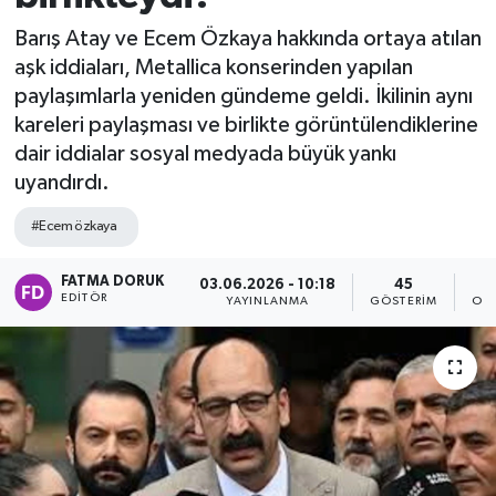
Barış Atay ve Ecem Özkaya hakkında ortaya atılan
aşk iddiaları, Metallica konserinden yapılan
paylaşımlarla yeniden gündeme geldi. İkilinin aynı
kareleri paylaşması ve birlikte görüntülendiklerine
dair iddialar sosyal medyada büyük yankı
uyandırdı.
#Ecem özkaya
FATMA DORUK
03.06.2026 - 10:18
45
EDITÖR
YAYINLANMA
GÖSTERIM
OK