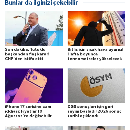
Bunlar da ilginizi çekebilir
Son dakika: Tutuklu
Bitlis için sıcak hava uyarısı!
başkandan flaş karar!
Hafta boyunca
CHP’den istifa etti
termometreler yükselecek
iPhone 17 serisine zam
DGS sonuçları için geri
iddiası: Fiyatlar 10
sayım başladı! 2026 sonuç
Ağustos'ta değişebilir
tarihi açıklandı