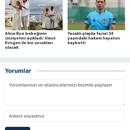
Alina Boz bebeğinin
Yasaklı plajda facia! 34
cinsiyetini açıkladı: Umut
yaşındaki hakem hayatını
Evirgen ile kız çocukları
kaybetti
olacak
Yorumlar