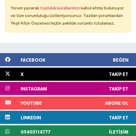
Yorum yazarak
topluluk kurallarımızı
kabul etmiş bulunuyor
ve tüm sorumluluğu üstleniyorsunuz. Yazılan yorumlardan
Yeşil Afşin Gazetesi hiçbir şekilde sorumlu tutulamaz.
FACEBOOK
BEĞEN
X
TAKIP ET
INSTAGRAM
TAKIP ET
YOUTUBE
ABONE OL
LINKEDIN
TAKIP ET
05405114777
İLETIŞIM