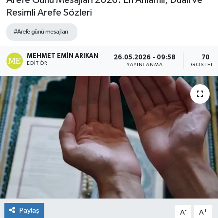
Arefe Günü Mesajları 2026: En Anlamlı, Dualı ve
Resimli Arefe Sözleri
#Arefe günü mesajları
MEHMET EMIN ARIKAN
26.05.2026 - 09:58
70
EDITÖR
YAYINLANMA
GÖSTERI
Paylaş
-
+
A
A