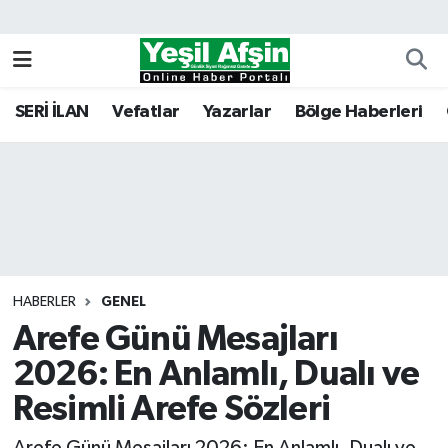
Vefatlar
Kahramanmaraş Nöbetçi Eczaneler
SERİ İLAN
Vefatlar
Yazarlar
Bölge Haberleri
Kahramanmaraş Hava Durumu
Kahramanmaraş Namaz Vakitleri
Kahramanmaraş Trafik Yoğunluk Haritası
Süper Lig Puan Durumu ve Fikstür
HABERLER
GENEL
Arefe Günü Mesajları
Tüm Manşetler
2026: En Anlamlı, Dualı ve
Son Dakika Haberleri
Resimli Arefe Sözleri
Haber Arşivi