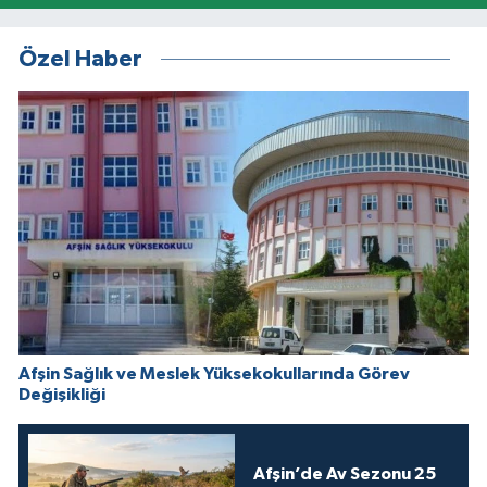
Özel Haber
Afşin Sağlık ve Meslek Yüksekokullarında Görev
Değişikliği
Afşin’de Av Sezonu 25