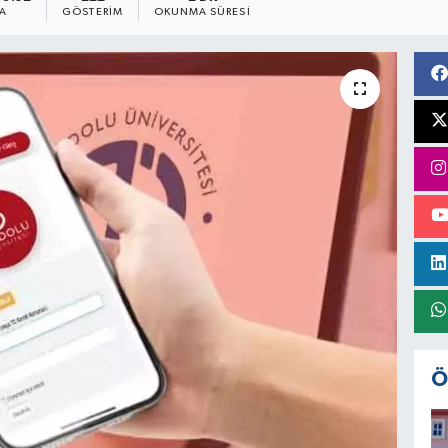
A
GÖSTERIM
OKUNMA SÜRESI
Ö