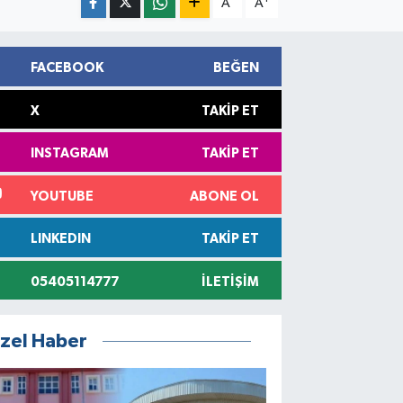
A
A
FACEBOOK
BEĞEN
X
TAKIP ET
INSTAGRAM
TAKIP ET
YOUTUBE
ABONE OL
LINKEDIN
TAKIP ET
05405114777
İLETIŞIM
zel Haber