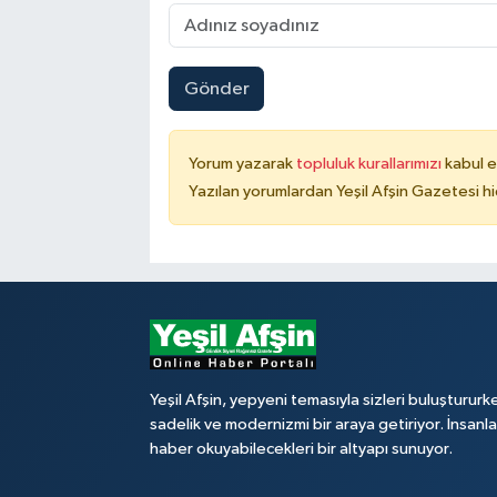
Gönder
Yorum yazarak
topluluk kurallarımızı
kabul e
Yazılan yorumlardan Yeşil Afşin Gazetesi hi
Yeşil Afşin, yepyeni temasıyla sizleri buluştururk
sadelik ve modernizmi bir araya getiriyor. İnsanl
haber okuyabilecekleri bir altyapı sunuyor.