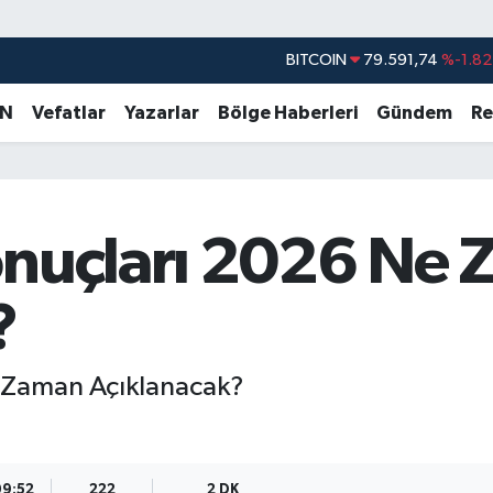
BITCOIN
79.591,74
%-1.82
DOLAR
45,43620
%0.02
EURO
53,38690
%0.19
AN
Vefatlar
Yazarlar
Bölge Haberleri
Gündem
Re
STERLİN
61,60380
%0.18
G.ALTIN
6862,09000
%0.19
BİST100
14.598,00
%0
onuçları 2026 Ne
?
e Zaman Açıklanacak?
09:52
222
2 DK