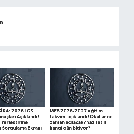
n
İKA: 2026 LGS
MEB 2026-2027 eğitim
nuçları Açıklandı!
takvimi açıklandı! Okullar ne
 Yerleştirme
zaman açılacak? Yaz tatili
ı Sorgulama Ekranı
hangi gün bitiyor?