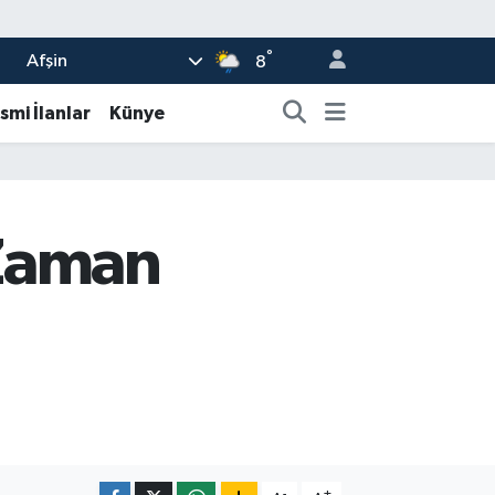
°
Afşin
8
smi İlanlar
Künye
 Zaman
-
+