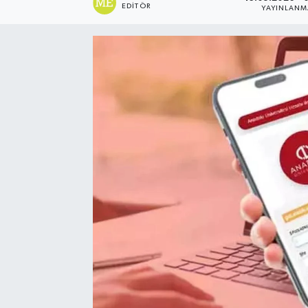
EDITÖR
YAYINLANM