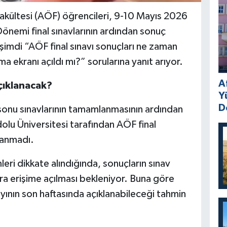
akültesi (AÖF) öğrencileri, 9-10 Mayıs 2026
Dönemi final sınavlarının ardından sonuç
i şimdi “AÖF final sınavı sonuçları ne zaman
 ekranı açıldı mı?” sorularına yanıt arıyor.
A
çıklanacak?
Y
D
u sınavlarının tamamlanmasının ardından
lu Üniversitesi tarafından AÖF final
klanmadı.
leri dikkate alındığında, sonuçların sınav
nra erişime açılması bekleniyor. Buna göre
ayının son haftasında açıklanabileceği tahmin