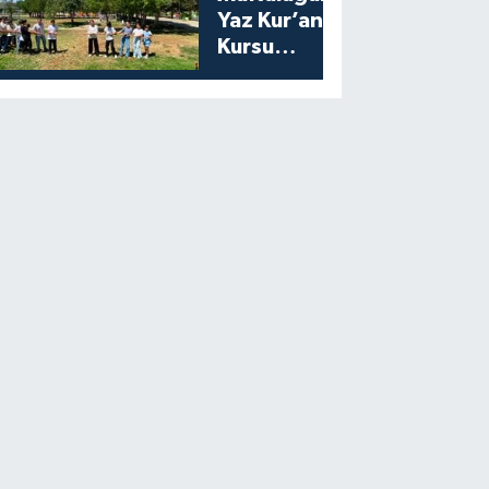
Yaz Kur’an
Kursu
Öğrencilerine
Moral Etkinliği