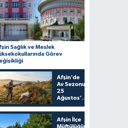
fşin Sağlık ve Meslek
üksekokullarında Görev
eğişikliği
Afşin’de
Av Sezonu
25
Ağustos’ta
Bıldırcın
Avıyla
Açılıyor
Afşin İlçe
Müftülüğünden