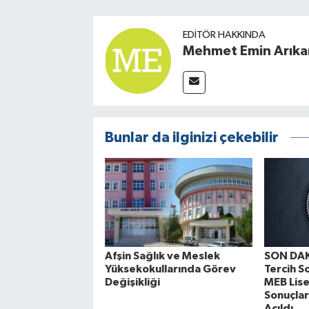
EDITÖR HAKKINDA
Mehmet Emin Arıka
Bunlar da ilginizi çekebilir
Afşin Sağlık ve Meslek
SON DAK
Yüksekokullarında Görev
Tercih So
Değişikliği
MEB Lise
Sonuçlar
Açıldı