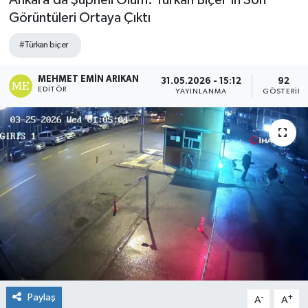
Ankara’da Şüpheli Ölüm: Türkan Biçer’in Son
Görüntüleri Ortaya Çıktı
#Türkan biçer
MEHMET EMIN ARIKAN
31.05.2026 - 15:12
92
EDITÖR
YAYINLANMA
GÖSTERIM
Paylaş
-
+
A
A