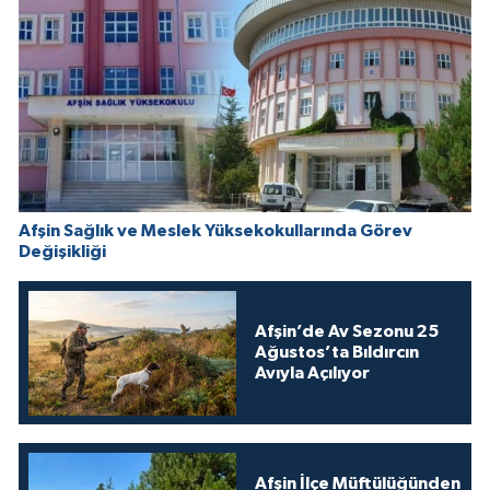
Afşin Sağlık ve Meslek Yüksekokullarında Görev
Değişikliği
Afşin’de Av Sezonu 25
Ağustos’ta Bıldırcın
Avıyla Açılıyor
Afşin İlçe Müftülüğünden