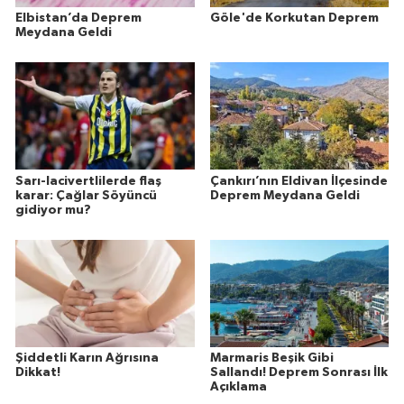
Elbistan’da Deprem
Göle'de Korkutan Deprem
Meydana Geldi
Sarı-lacivertlilerde flaş
Çankırı’nın Eldivan İlçesinde
karar: Çağlar Söyüncü
Deprem Meydana Geldi
gidiyor mu?
Şiddetli Karın Ağrısına
Marmaris Beşik Gibi
Dikkat!
Sallandı! Deprem Sonrası İlk
Açıklama