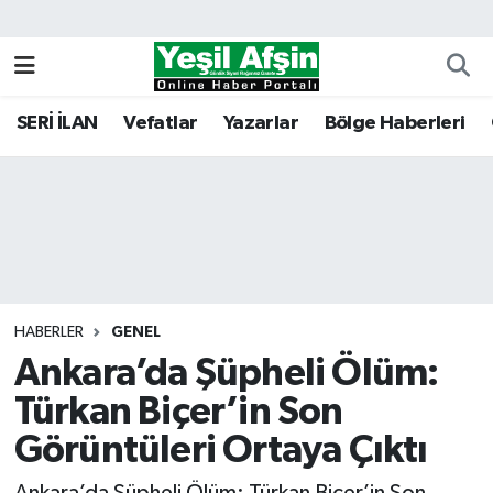
Vefatlar
Kahramanmaraş Nöbetçi Eczaneler
SERİ İLAN
Vefatlar
Yazarlar
Bölge Haberleri
Kahramanmaraş Hava Durumu
Kahramanmaraş Namaz Vakitleri
Kahramanmaraş Trafik Yoğunluk Haritası
Süper Lig Puan Durumu ve Fikstür
HABERLER
GENEL
Ankara’da Şüpheli Ölüm:
Tüm Manşetler
Türkan Biçer’in Son
Son Dakika Haberleri
Görüntüleri Ortaya Çıktı
Haber Arşivi