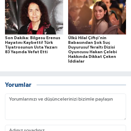
Son Dakika: Bilgesu Erenus
Ülkü Hilal Çiftçi'nin
Hayatını Kaybetti! Türk
Babasından Şok Suç
Tiyatrosunun Usta Yazarı
Duyurusu! Yeraltı Dizisi
83 Yaşında Vefat Etti
Oyuncusu Hakan Çelebi
Hakkında Dikkat Çeken
İddialar
Yorumlar