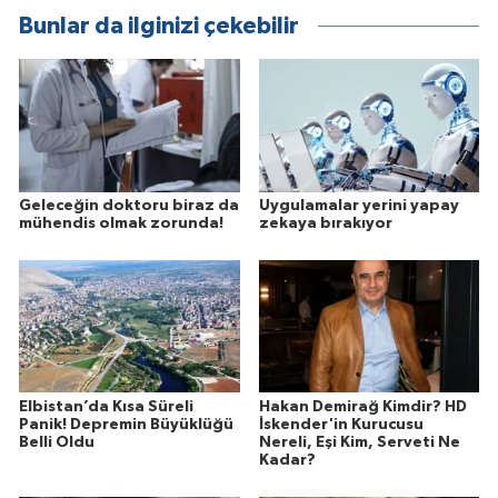
Bunlar da ilginizi çekebilir
Geleceğin doktoru biraz da
Uygulamalar yerini yapay
mühendis olmak zorunda!
zekaya bırakıyor
Elbistan’da Kısa Süreli
Hakan Demirağ Kimdir? HD
Panik! Depremin Büyüklüğü
İskender'in Kurucusu
Belli Oldu
Nereli, Eşi Kim, Serveti Ne
Kadar?