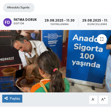
#Anadolu Sigorta
FATMA DORUK
29.08.2025 - 11:30
29.08.2025 - 11:3
EDITÖR
YAYINLANMA
GÜNCELLEME
Paylaş
-
+
A
A