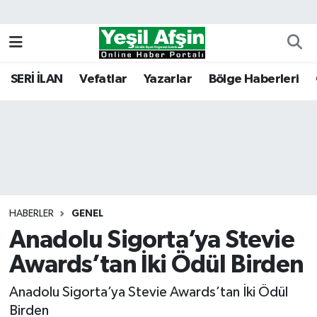
Vefatlar
Kahramanmaraş Nöbetçi Eczaneler
SERİ İLAN
Vefatlar
Yazarlar
Bölge Haberleri
Kahramanmaraş Hava Durumu
Kahramanmaraş Namaz Vakitleri
Kahramanmaraş Trafik Yoğunluk Haritası
Süper Lig Puan Durumu ve Fikstür
HABERLER
GENEL
Anadolu Sigorta’ya Stevie
Tüm Manşetler
Awards’tan İki Ödül Birden
Son Dakika Haberleri
Anadolu Sigorta’ya Stevie Awards’tan İki Ödül
Haber Arşivi
Birden