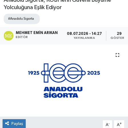
Anadolu Sigorta, KOBİ’lerin Güvenli Büyüme
Yolculuğuna Eşlik Ediyor
#Anadolu Sigorta
MEHMET EMIN ARIKAN
08.07.2026 - 14:27
29
EDITÖR
YAYINLANMA
GÖSTERIM
Paylaş
-
+
A
A