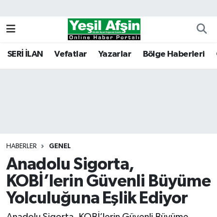
Vefatlar
Kahramanmaraş Nöbetçi Eczaneler
SERİ İLAN
Vefatlar
Yazarlar
Bölge Haberleri
Kahramanmaraş Hava Durumu
Kahramanmaraş Namaz Vakitleri
Kahramanmaraş Trafik Yoğunluk Haritası
Süper Lig Puan Durumu ve Fikstür
HABERLER
GENEL
Anadolu Sigorta,
Tüm Manşetler
KOBİ’lerin Güvenli Büyüme
Son Dakika Haberleri
Yolculuğuna Eşlik Ediyor
Haber Arşivi