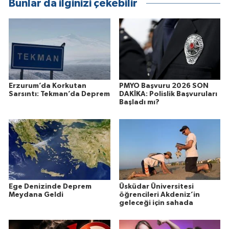
Bunlar da ilginizi çekebilir
Erzurum’da Korkutan
PMYO Başvuru 2026 SON
Sarsıntı: Tekman’da Deprem
DAKİKA: Polislik Başvuruları
Başladı mı?
Ege Denizinde Deprem
Üsküdar Üniversitesi
Meydana Geldi
öğrencileri Akdeniz’in
geleceği için sahada