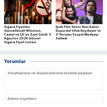
Sigara Fiyatları
İpek Filiz Yazıcı Yeni Aşkını
Güncellendi! Winston,
Duyurdu! Ufuk Beydemir'in
Camel ve LD'ye Zam Geldi: 5
O Yorumu Sosyal Medyayı
Ağustos 2026 Güncel
Salladı
Sigara Fiyat Listesi
Yorumlar