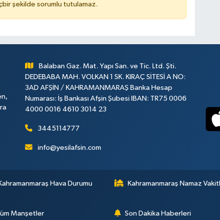
çbir şekilde sorumlu tutulamaz.
Balaban Gaz. Mat. Yapı San. ve Tic. Ltd. Şti.
DEDEBABA MAH. VOLKAN 1 SK. KIRAÇ SİTESİ A NO:
3AD AFŞİN / KAHRAMANMARAŞ Banka Hesap
en,
Numarası: İş Bankası Afşin Şubesi IBAN: TR75 0006
ara
4000 0016 4610 3014 23
3445114777
info@yesilafsin.com
Kahramanmaraş Hava Durumu
Kahramanmaraş Namaz Vakitl
üm Manşetler
Son Dakika Haberleri