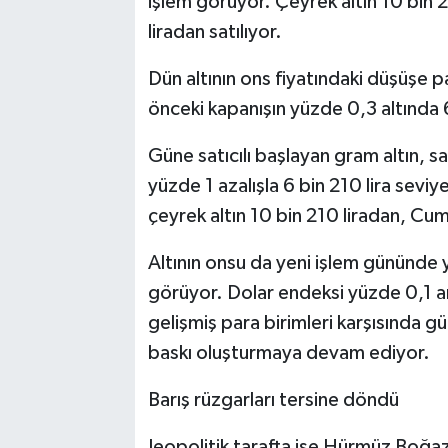
işlem görüyor. Çeyrek altın 10 bin 
liradan satılıyor.
Dün altının ons fiyatındaki düşüşe 
önceki kapanışın yüzde 0,3 altında 
Güne satıcılı başlayan gram altın, s
yüzde 1 azalışla 6 bin 210 lira seviy
çeyrek altın 10 bin 210 liradan, Cumh
Altının onsu da yeni işlem gününde 
görüyor. Dolar endeksi yüzde 0,1 ar
gelişmiş para birimleri karşısında gü
baskı oluşturmaya devam ediyor.
Barış rüzgarları tersine döndü
Jeopolitik tarafta ise Hürmüz Boğaz