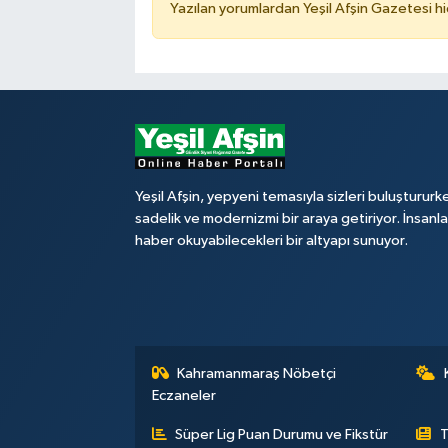
Yazılan yorumlardan Yeşil Afşin Gazetesi hi
Yeşil Afşin, yepyeni temasıyla sizleri buluştururk
sadelik ve modernizmi bir araya getiriyor. İnsanl
haber okuyabilecekleri bir altyapı sunuyor.
Kahramanmaraş Nöbetçi
Eczaneler
Süper Lig Puan Durumu ve Fikstür
T