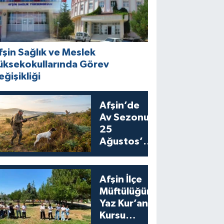
fşin Sağlık ve Meslek
üksekokullarında Görev
eğişikliği
Afşin’de
Av Sezonu
25
Ağustos’ta
Bıldırcın
Avıyla
Açılıyor
Afşin İlçe
Müftülüğünden
Yaz Kur’an
Kursu