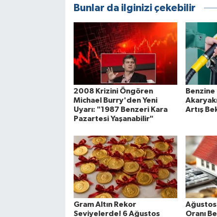
Bunlar da ilginizi çekebilir
2008 Krizini Öngören
Benzine 
Michael Burry'den Yeni
Akaryakı
Uyarı: "1987 Benzeri Kara
Artış Bek
Pazartesi Yaşanabilir"
Gram Altın Rekor
Ağustos 
Seviyelerde! 6 Ağustos
Oranı Be