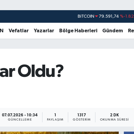
BITCOIN
79.591,74
%-1.82
DOLAR
45,43620
%0.02
EURO
53,38690
%0.19
AN
Vefatlar
Yazarlar
Bölge Haberleri
Gündem
Re
STERLİN
61,60380
%0.18
G.ALTIN
6862,09000
%0.19
BİST100
14.598,00
%0
dar Oldu?
07.07.2026 - 10:34
1
1317
2 DK
GÜNCELLEME
PAYLAŞIM
GÖSTERIM
OKUNMA SÜRESI