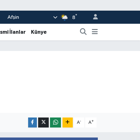
°
Afşin
8
smi İlanlar
Künye
-
+
A
A