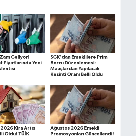
Zam Geliyor!
SGK'dan Emeklilere Prim
t Fiyatlarında Yeni
Borcu Düzenlemesi:
lentisi
Maaşlardan Yapılacak
Kesinti Oranı Belli Oldu
2026 Kira Artış
Ağustos 2026 Emekli
lli Oldu! TÜİK
Promosyonları Güncellendi!