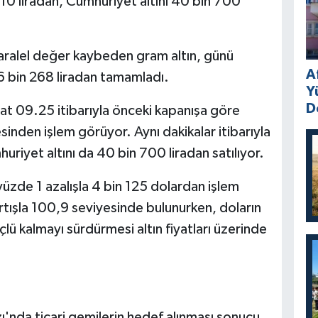
210 liradan, Cumhuriyet altını 40 bin 700
paralel değer kaybeden gram altın, günü
A
6 bin 268 liradan tamamladı.
Y
D
aat 09.25 itibarıyla önceki kapanışa göre
esinden işlem görüyor. Aynı dakikalar itibarıyla
uriyet altını da 40 bin 700 liradan satılıyor.
yüzde 1 azalışla 4 bin 125 dolardan işlem
tışla 100,9 seviyesinde bulunurken, doların
çlü kalmayı sürdürmesi altın fiyatları üzerinde
ı'nda ticari gemilerin hedef alınması sonucu