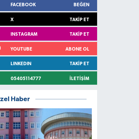
FACEBOOK
BEĞEN
X
TAKIP ET
INSTAGRAM
TAKIP ET
YOUTUBE
ABONE OL
LINKEDIN
TAKIP ET
05405114777
İLETIŞIM
zel Haber