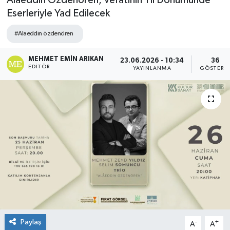
Alaeddin Özdenören, Vefatının Yıl Dönümünde
Eserleriyle Yad Edilecek
#Alaeddin özdenören
MEHMET EMIN ARIKAN
23.06.2026 - 10:34
36
EDITÖR
YAYINLANMA
GÖSTERI
Paylaş
-
+
A
A