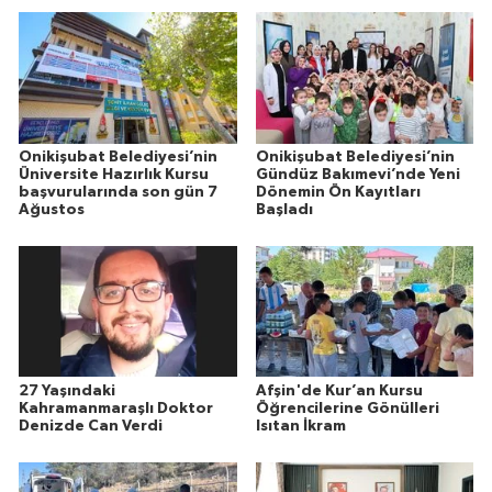
Onikişubat Belediyesi’nin
Onikişubat Belediyesi’nin
Üniversite Hazırlık Kursu
Gündüz Bakımevi’nde Yeni
başvurularında son gün 7
Dönemin Ön Kayıtları
Ağustos
Başladı
27 Yaşındaki
Afşin'de Kur’an Kursu
Kahramanmaraşlı Doktor
Öğrencilerine Gönülleri
Denizde Can Verdi
Isıtan İkram