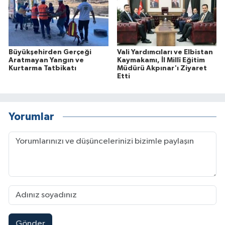
Büyükşehirden Gerçeği
Vali Yardımcıları ve Elbistan
Aratmayan Yangın ve
Kaymakamı, İl Millî Eğitim
Kurtarma Tatbikatı
Müdürü Akpınar'ı Ziyaret
Etti
Yorumlar
Gönder