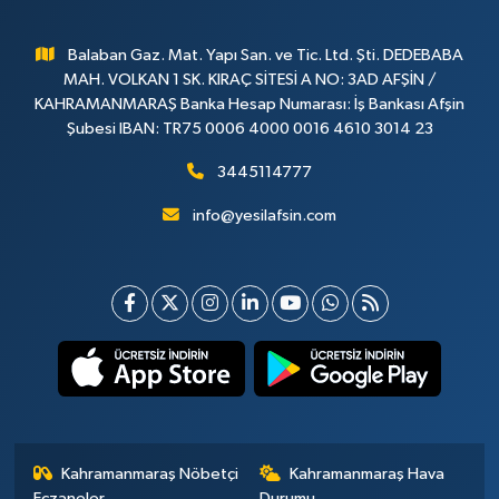
Balaban Gaz. Mat. Yapı San. ve Tic. Ltd. Şti. DEDEBABA
MAH. VOLKAN 1 SK. KIRAÇ SİTESİ A NO: 3AD AFŞİN /
KAHRAMANMARAŞ Banka Hesap Numarası: İş Bankası Afşin
Şubesi IBAN: TR75 0006 4000 0016 4610 3014 23
3445114777
info@yesilafsin.com
Kahramanmaraş Nöbetçi
Kahramanmaraş Hava
Eczaneler
Durumu