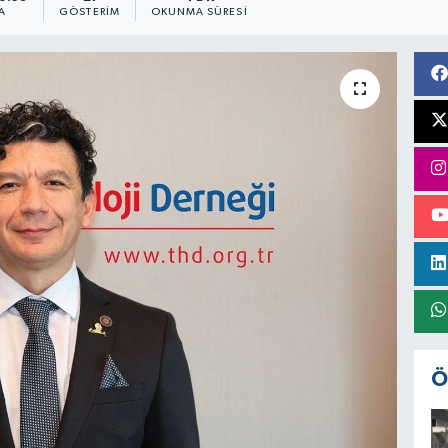
A
GÖSTERIM
OKUNMA SÜRESI
Ö