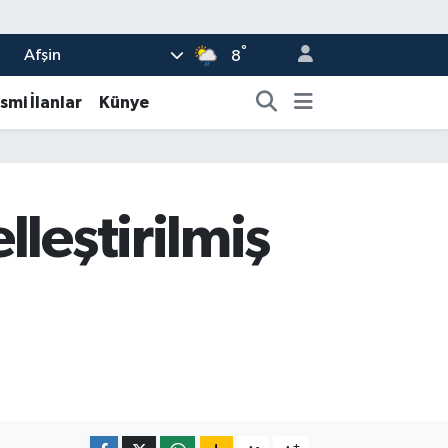
°
Afşin
8
smi İlanlar
Künye
leştirilmiş
-
+