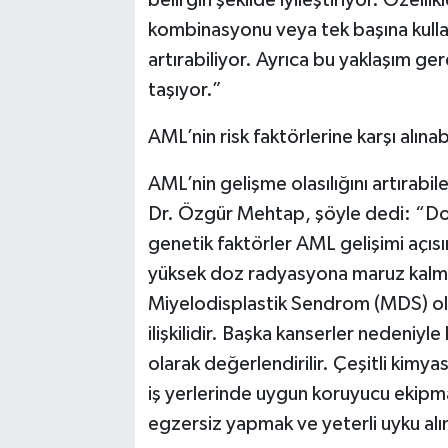
kombinasyonu veya tek başına kullanı
artırabiliyor. Ayrıca bu yaklaşım ge
taşıyor.”
AML’nin risk faktörlerine karşı alına
AML’nin gelişme olasılığını artırabil
Dr. Özgür Mehtap, şöyle dedi: “Do
genetik faktörler AML gelişimi açısı
yüksek doz radyasyona maruz kalma
Miyelodisplastik Sendrom (MDS) olmas
ilişkilidir. Başka kanserler nedeni
olarak değerlendirilir. Çeşitli kimy
iş yerlerinde uygun koruyucu ekipm
egzersiz yapmak ve yeterli uyku alı