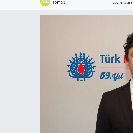
EDITÖR
YAYINLANM