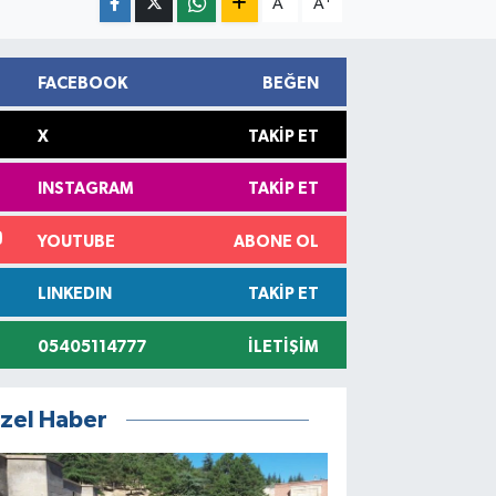
A
A
FACEBOOK
BEĞEN
X
TAKIP ET
INSTAGRAM
TAKIP ET
YOUTUBE
ABONE OL
LINKEDIN
TAKIP ET
05405114777
İLETIŞIM
zel Haber