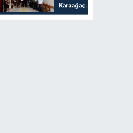
Karaağaç
Mazbatasını
Aldı