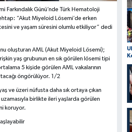
mi Farkındalık Günü’nde Türk Hematoloji
ehtap: “Akut Miyeloid Lösemi’de erken
sini ve yaşam süresini olumlu etkiliyor” dedi
U
unu oluşturan AML (Akut Miyeloid Lösemi);
K
rişkin yaş grubunun en sık görülen lösemi tipi
 ortalama 5 kişide görülen AML vakalarının
rtacağı öngörülüyor. 1/2
yaş ve üzeri nüfusta daha sık ortaya çıkan
amasıyla birlikte ileri yaşlarda görülen
ni koruyor.
başlayabilir