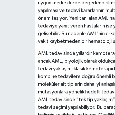
uygun merkezlerde değerlendirilmes
yapılması ve tedavi kararlarının mult
önem taşıyor. Yeni tanı alan AML hasta
tedaviye yanıt veren hastaların ise
gelişebilir. Bu nedenle AML'nin erk
vakit kaybetmeden bir hematoloji u
AML tedavisinde yıllardır kemoterap
ancak AML, biyolojik olarak oldukça 
tedavi yaklaşımı klasik kemoterapiden
kombine tedavilere doğru önemli bi
moleküler alt tiplerin daha iyi anlaş
mutasyonlara yönelik hedefli tedavil
AML tedavisinde “tek tip yaklaşım”
tedavi seçimi yapılabiliyor. Bu par
belirgin şekilde iyileştiriyor. Özelli