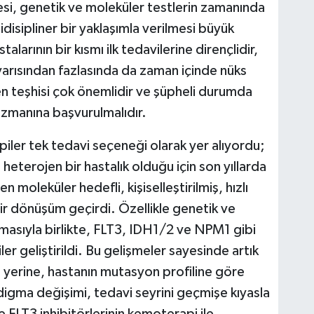
i, genetik ve moleküler testlerin zamanında
idisipliner bir yaklaşımla verilmesi büyük
larının bir kısmı ilk tedavilerine dirençlidir,
 yarısından fazlasında da zaman içinde nüks
en teşhisi çok önemlidir ve şüpheli durumda
zmanına başvurulmalıdır.
iler tek tedavi seçeneği olarak yer alıyordu;
heterojen bir hastalık olduğu için son yıllarda
 moleküler hedefli, kişiselleştirilmiş, hızlı
r dönüşüm geçirdi. Özellikle genetik ve
ılmasıyla birlikte, FLT3, IDH1/2 ve NPM1 gibi
er geliştirildi. Bu gelişmeler sayesinde artık
 yerine, hastanın mutasyon profiline göre
adigma değişimi, tedavi seyrini geçmişe kıyasla
kle FLT3 inhibitörlerinin kemoterapi ile