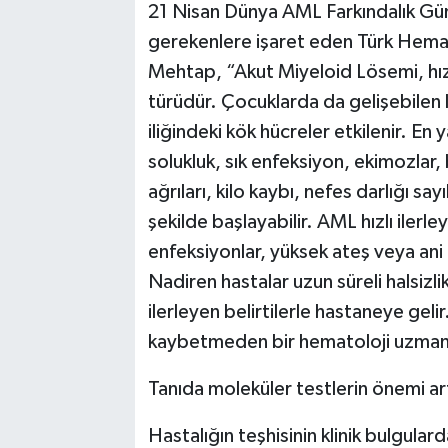
21 Nisan Dünya AML Farkındalık Günü 
gerekenlere işaret eden Türk Hemat
Mehtap, “Akut Miyeloid Lösemi, hızlı 
türüdür. Çocuklarda da gelişebilen 
iliğindeki kök hücreler etkilenir. En 
solukluk, sık enfeksiyon, ekimozlar
ağrıları, kilo kaybı, nefes darlığı sayı
şekilde başlayabilir. AML hızlı ilerley
enfeksiyonlar, yüksek ateş veya ani k
Nadiren hastalar uzun süreli halsizlik
ilerleyen belirtilerle hastaneye geli
kaybetmeden bir hematoloji uzman
Tanıda moleküler testlerin önemi ar
Hastalığın teşhisinin klinik bulgul