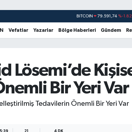
DOLAR
45,43620
%0.02
EURO
53,38690
%0.19
AN
Vefatlar
Yazarlar
Bölge Haberleri
Gündem
Re
STERLİN
61,60380
%0.18
G.ALTIN
6862,09000
%0.19
BİST100
14.598,00
%0
d Lösemi’de Kişisel
BITCOIN
79.591,74
%-1.82
Önemli Bir Yeri Var
lleştirilmiş Tedavilerin Önemli Bir Yeri Var
15:39
21
4 DK