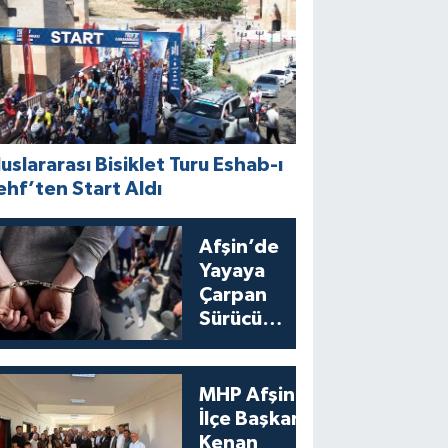
luslararası Bisiklet Turu Eshab-ı
ehf’ten Start Aldı
Afşin’de
Yayaya
Çarpan
Sürücü
Yakalandı:
Cezası
Belli Oldu
MHP Afşin
İlçe Başkanı
Kenan