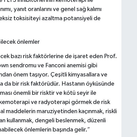
mı, yanıt oranlarını ve genel sağ kalımı
reksiz toksisiteyi azaltma potansiyeli de
bilecek önlemler
ecek bazı risk faktörlerine de işaret eden Prof.
wn sendromu ve Fanconi anemisi gibi
ndan önem taşıyor. Çeşitli kimyasallara ve
 da bir risk faktörüdür. Hastanın öyküsünde
ı önemli bir risktir ve kötü seyir ile
yle kemoterapi ve radyoterapi görmek de risk
asal maddelerin maruziyetinden kaçınmak, riskli
an kullanmak, dengeli beslenmek, düzenli
nabilecek önlemlerin başında gelir.”