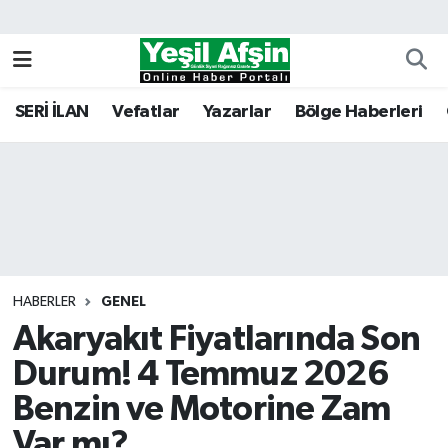
Vefatlar
Kahramanmaraş Nöbetçi Eczaneler
SERİ İLAN
Vefatlar
Yazarlar
Bölge Haberleri
Kahramanmaraş Hava Durumu
Kahramanmaraş Namaz Vakitleri
Kahramanmaraş Trafik Yoğunluk Haritası
Süper Lig Puan Durumu ve Fikstür
HABERLER
GENEL
Akaryakıt Fiyatlarında Son
Tüm Manşetler
Durum! 4 Temmuz 2026
Son Dakika Haberleri
Benzin ve Motorine Zam
Haber Arşivi
Var mı?