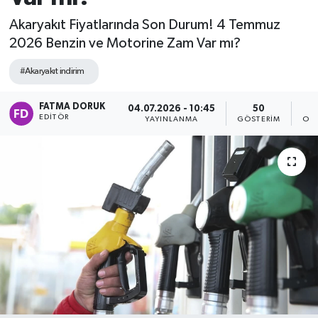
Akaryakıt Fiyatlarında Son Durum! 4 Temmuz
2026 Benzin ve Motorine Zam Var mı?
#Akaryakıt indirim
FATMA DORUK
04.07.2026 - 10:45
50
EDITÖR
YAYINLANMA
GÖSTERIM
OK