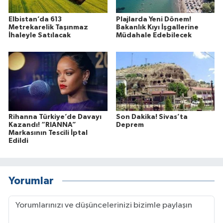
Elbistan’da 613
Plajlarda Yeni Dönem!
Metrekarelik Taşınmaz
Bakanlık Kıyı İşgallerine
İhaleyle Satılacak
Müdahale Edebilecek
Rihanna Türkiye’de Davayı
Son Dakika! Sivas’ta
Kazandı! “RIANNA”
Deprem
Markasının Tescili İptal
Edildi
Yorumlar