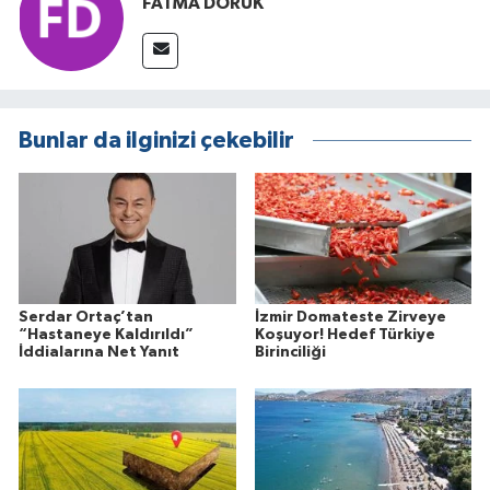
FATMA DORUK
Bunlar da ilginizi çekebilir
Serdar Ortaç’tan
İzmir Domateste Zirveye
“Hastaneye Kaldırıldı”
Koşuyor! Hedef Türkiye
İddialarına Net Yanıt
Birinciliği