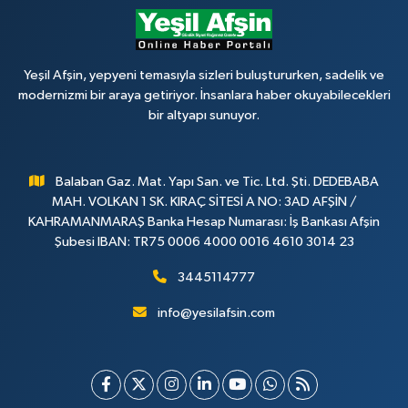
Yeşil Afşin, yepyeni temasıyla sizleri buluştururken, sadelik ve
modernizmi bir araya getiriyor. İnsanlara haber okuyabilecekleri
bir altyapı sunuyor.
Balaban Gaz. Mat. Yapı San. ve Tic. Ltd. Şti. DEDEBABA
MAH. VOLKAN 1 SK. KIRAÇ SİTESİ A NO: 3AD AFŞİN /
KAHRAMANMARAŞ Banka Hesap Numarası: İş Bankası Afşin
Şubesi IBAN: TR75 0006 4000 0016 4610 3014 23
3445114777
info@yesilafsin.com