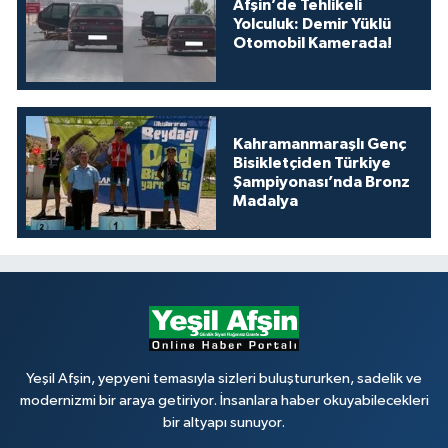
Afşin’de Tehlikeli
Yolculuk: Demir Yüklü
Otomobil Kamerada!
Kahramanmaraşlı Genç
Bisikletçiden Türkiye
Şampiyonası’nda Bronz
Madalya
Yeşil Afşin, yepyeni temasıyla sizleri buluştururken, sadelik ve
modernizmi bir araya getiriyor. İnsanlara haber okuyabilecekleri
bir altyapı sunuyor.