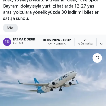
AJet, 19 Mayıs Atatürk’ü Anma, Gençlik ve Spor
Bayramı dolayısıyla yurt içi hatlarda 12-27 yaş
arası yolculara yönelik yüzde 30 indirimli biletleri
satışa sundu.
#Ajet
FATMA DORUK
18.05.2026 - 15:32
23
EDITÖR
YAYINLANMA
GÖSTERIM
OKU