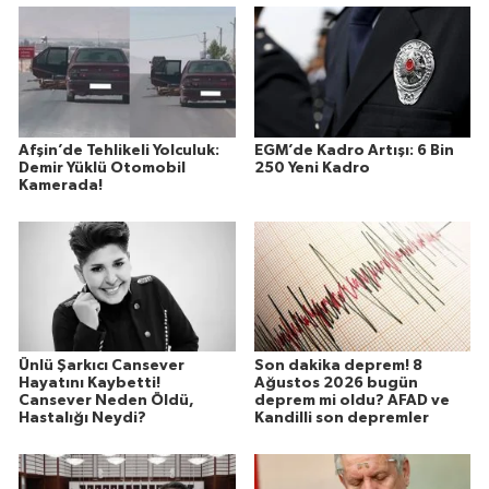
Afşin’de Tehlikeli Yolculuk:
EGM’de Kadro Artışı: 6 Bin
Demir Yüklü Otomobil
250 Yeni Kadro
Kamerada!
Ünlü Şarkıcı Cansever
Son dakika deprem! 8
Hayatını Kaybetti!
Ağustos 2026 bugün
Cansever Neden Öldü,
deprem mi oldu? AFAD ve
Hastalığı Neydi?
Kandilli son depremler