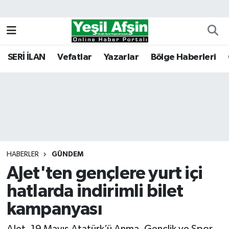
Vefatlar
Kahramanmaraş Nöbetçi Eczaneler
SERİ İLAN
Vefatlar
Yazarlar
Bölge Haberleri
Kahramanmaraş Hava Durumu
Kahramanmaraş Namaz Vakitleri
Kahramanmaraş Trafik Yoğunluk Haritası
Süper Lig Puan Durumu ve Fikstür
HABERLER
GÜNDEM
AJet'ten gençlere yurt içi
Tüm Manşetler
hatlarda indirimli bilet
Son Dakika Haberleri
kampanyası
Haber Arşivi