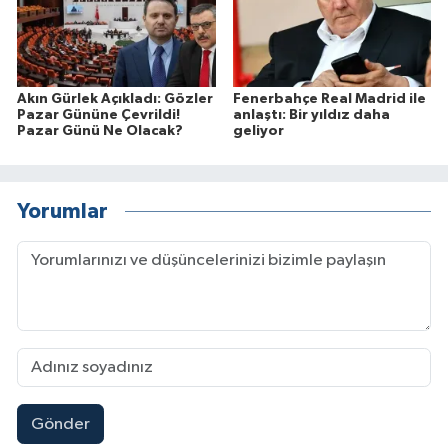
Akın Gürlek Açıkladı: Gözler
Fenerbahçe Real Madrid ile
Pazar Gününe Çevrildi!
anlaştı: Bir yıldız daha
Pazar Günü Ne Olacak?
geliyor
Yorumlar
Gönder