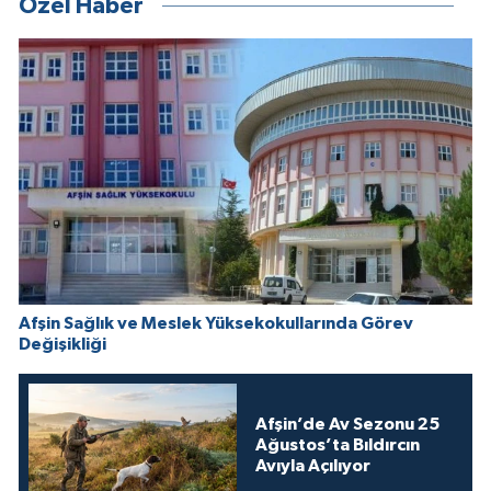
Özel Haber
Afşin Sağlık ve Meslek Yüksekokullarında Görev
Değişikliği
Afşin’de Av Sezonu 25
Ağustos’ta Bıldırcın
Avıyla Açılıyor