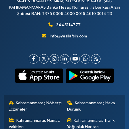
MAH. VOLKAN 1 SK. KIRAÇ SİTESİ A NO: 3AD AFŞİN /
KAHRAMANMARAŞ Banka Hesap Numarası: İş Bankası Afşin
Şubesi IBAN: TR75 0006 4000 0016 4610 3014 23
3445114777
info@yesilafsin.com
Kahramanmaraş Nöbetçi
Kahramanmaraş Hava
Eczaneler
Durumu
Kahramanmaraş Namaz
Kahramanmaraş Trafik
Vakitleri
Yoğunluk Haritası