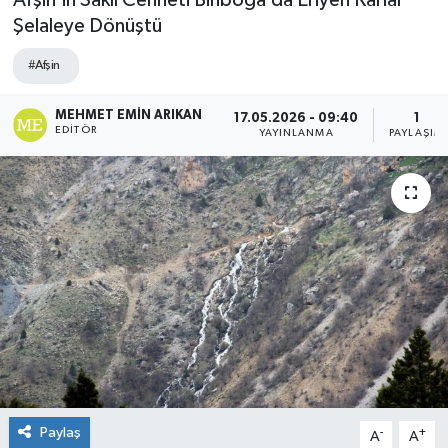
Afşin’in Saklı Cenneti Binboğa’da Eriyen Karlar
Şelaleye Dönüştü
#Afşin
MEHMET EMIN ARIKAN
17.05.2026 - 09:40
1
EDITÖR
YAYINLANMA
PAYLAŞIM
Paylaş
-
+
A
A