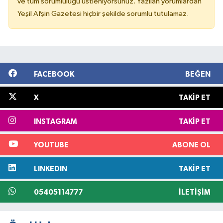
ve tüm sorumluluğu üstleniyorsunuz. Yazılan yorumlardan
Yeşil Afşin Gazetesi hiçbir şekilde sorumlu tutulamaz.
FACEBOOK
BEĞEN
X
TAKIP ET
INSTAGRAM
TAKIP ET
YOUTUBE
ABONE OL
LINKEDIN
TAKIP ET
05405114777
İLETIŞIM