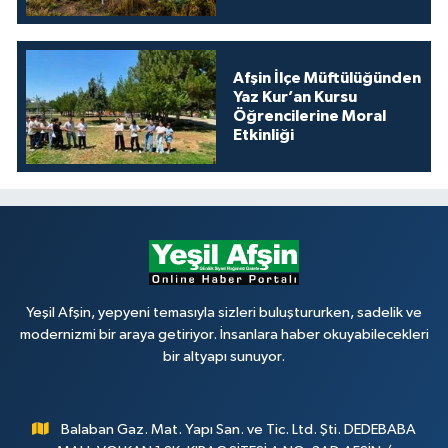
Afşin İlçe Müftülüğünden
Yaz Kur’an Kursu
Öğrencilerine Moral
Etkinliği
Yeşil Afşin, yepyeni temasıyla sizleri buluştururken, sadelik ve
modernizmi bir araya getiriyor. İnsanlara haber okuyabilecekleri
bir altyapı sunuyor.
Balaban Gaz. Mat. Yapı San. ve Tic. Ltd. Şti. DEDEBABA