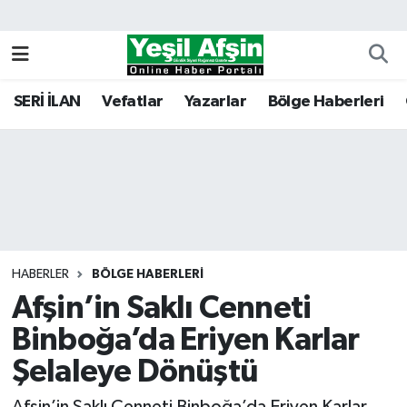
Vefatlar
Kahramanmaraş Nöbetçi Eczaneler
SERİ İLAN
Vefatlar
Yazarlar
Bölge Haberleri
Kahramanmaraş Hava Durumu
Kahramanmaraş Namaz Vakitleri
Kahramanmaraş Trafik Yoğunluk Haritası
Süper Lig Puan Durumu ve Fikstür
HABERLER
BÖLGE HABERLERI
Afşin’in Saklı Cenneti
Tüm Manşetler
Binboğa’da Eriyen Karlar
Son Dakika Haberleri
Şelaleye Dönüştü
Haber Arşivi