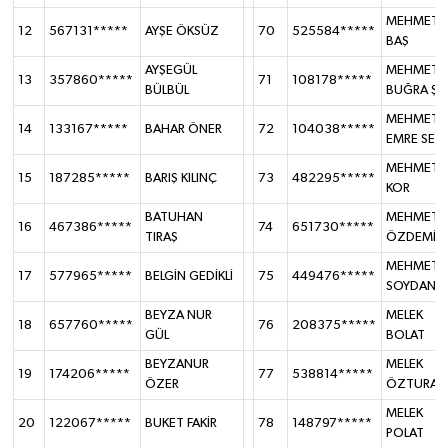
MEHMET
12
567131*****
AYŞE ÖKSÜZ
70
525584*****
BAŞ
AYŞEGÜL
MEHMET
13
357860*****
71
108178*****
BÜLBÜL
BUĞRA ŞİR
MEHMET
14
133167*****
BAHAR ÖNER
72
104038*****
EMRE SER
MEHMET
15
187285*****
BARIŞ KILINÇ
73
482295*****
KOR
BATUHAN
MEHMET
16
467386*****
74
651730*****
TIRAŞ
ÖZDEMİR
MEHMET
17
577965*****
BELGİN GEDİKLİ
75
449476*****
SOYDAN
BEYZA NUR
MELEK
18
657760*****
76
208375*****
GÜL
BOLAT
BEYZANUR
MELEK
19
174206*****
77
538814*****
ÖZER
ÖZTURAN
MELEK
20
122067*****
BUKET FAKİR
78
148797*****
POLAT