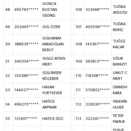
GONCA
TUĞBA
48
495795*****
BOSTAN
106
103498*****
AYDOĞAN
GEDİKLİ
TUĞBA
49
202495*****
GÜL ÖZER
107
405558*****
KILINÇ
GÜLHANIM
TUĞÇE
50
388639*****
KARAOĞLAN
108
143367*****
KAÇAR
BERUT
GÜLLÜ AYSEN
UĞUR
51
540554*****
109
565813*****
MERT
BAYAZIT
GÜLÜMSER
UMUT CA
52
150386*****
110
118348*****
KÖÇEBER
MERT
HASAN
ÜMMÜHAN
53
144027*****
111
570852*****
YURTSEVER
KARA
HATİCE
YASEMİN
54
496275*****
112
332630*****
AKPINAR
ULUER
YETER
55
121407*****
HATİCE İĞCİ
113
322341*****
PAMUK
YUSUF