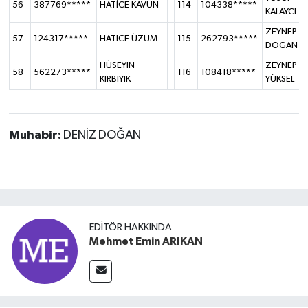
56
387769*****
HATİCE KAVUN
114
104338*****
KALAYCI
ZEYNEP
57
124317*****
HATİCE ÜZÜM
115
262793*****
DOĞAN
HÜSEYİN
ZEYNEP
58
562273*****
116
108418*****
KIRBIYIK
YÜKSEL
Muhabir:
DENİZ DOĞAN
EDITÖR HAKKINDA
Mehmet Emin ARIKAN