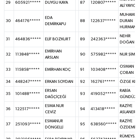
29
605921*****
DUYGU KAYA
87
120807*****
ALİ YAYICI
MUHAMM
EDA
30
464176*****
88
122637*****
DURAN
DEMİRKAPU
HURMANLI
NEHİR
31
464836*****
ELİF BOZKURT
89
242363*****
DOĞAN
EMİRHAN
32
113848*****
90
575982*****
NUR ŞİMŞİ
ARSLAN
OSMAN
33
115858*****
EMİRHAN KOÇ
91
103408*****
ÇOBAN
34
448247*****
ERKAN SOYDAN
92
162761*****
ÖZGE KIR
ERSAN
RABİA
35
101488*****
93
419052*****
DAĞÇİÇEĞİ
GÜNDÜZ
ESMA NUR
RAZİYE
36
122517*****
94
413418*****
CEVİZ
ASLANER
ESMANUR
RAZİYE
37
251093*****
95
638560*****
DÖNGELLİ
ÖZDEMİR
RÜMEYSA