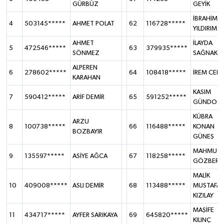
GÜRBÜZ
GEYİK
İBRAHİM
4
503145*****
AHMET POLAT
62
116728*****
YILDIRIM
AHMET
İLAYDA
5
472546*****
63
379935*****
SÖNMEZ
SAĞNAK
ALPEREN
6
278602*****
64
108418*****
İREM CER
KARAHAN
KASIM
7
590412*****
ARİF DEMİR
65
591252*****
GÜNDOĞ
KÜBRA
ARZU
8
100738*****
66
116488*****
KONAN
BOZBAYIR
GÜNEŞ
MAHMUT
9
135597*****
ASİYE AĞCA
67
118258*****
GÖZBER
MALİK
10
409008*****
ASLI DEMİR
68
113488*****
MUSTAFA
KIZILAY
MAŞİFE
11
434717*****
AYFER SARIKAYA
69
645820*****
KILINÇ