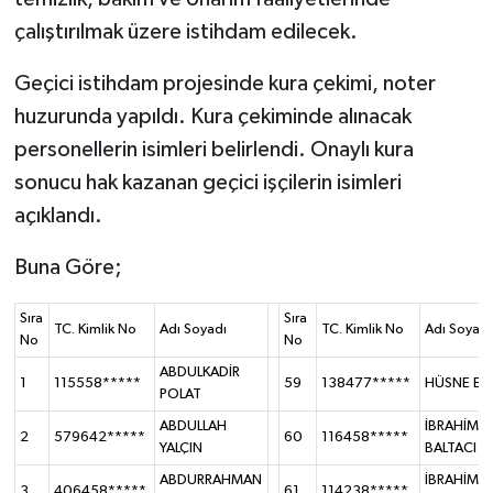
çalıştırılmak üzere istihdam edilecek.
Geçici istihdam projesinde kura çekimi, noter
huzurunda yapıldı. Kura çekiminde alınacak
personellerin isimleri belirlendi. Onaylı kura
sonucu hak kazanan geçici işçilerin isimleri
açıklandı.
Buna Göre;
Sıra
Sıra
TC. Kimlik No
Adı Soyadı
TC. Kimlik No
Adı Soyadı
No
No
ABDULKADİR
1
115558*****
59
138477*****
HÜSNE EYİ
POLAT
ABDULLAH
İBRAHİM
2
579642*****
60
116458*****
YALÇIN
BALTACI
ABDURRAHMAN
İBRAHİM
3
406458*****
61
114238*****