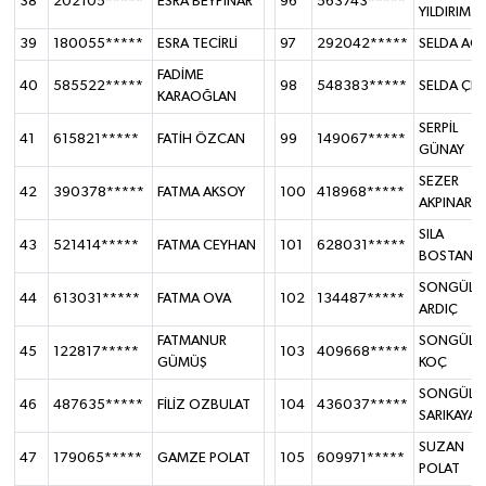
38
202105*****
ESRA BEYPINAR
96
563743*****
YILDIRIM
39
180055*****
ESRA TECİRLİ
97
292042*****
SELDA AC
FADİME
40
585522*****
98
548383*****
SELDA ÇEV
KARAOĞLAN
SERPİL
41
615821*****
FATİH ÖZCAN
99
149067*****
GÜNAY
SEZER
42
390378*****
FATMA AKSOY
100
418968*****
AKPINAR
SILA
43
521414*****
FATMA CEYHAN
101
628031*****
BOSTAN
SONGÜL
44
613031*****
FATMA OVA
102
134487*****
ARDIÇ
FATMANUR
SONGÜL
45
122817*****
103
409668*****
GÜMÜŞ
KOÇ
SONGÜL
46
487635*****
FİLİZ OZBULAT
104
436037*****
SARIKAYA
SUZAN
47
179065*****
GAMZE POLAT
105
609971*****
POLAT