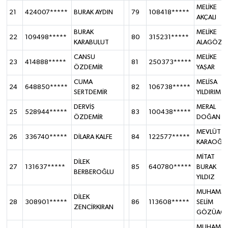
MELİKE
21
424007*****
BURAK AYDIN
79
108418*****
AKÇALI
BURAK
MELİKE
22
109498*****
80
315231*****
KARABULUT
ALAGÖZ
CANSU
MELİKE
23
414888*****
81
250373*****
ÖZDEMİR
YAŞAR
CUMA
MELİSA
24
648850*****
82
106738*****
SERTDEMİR
YILDIRIM
DERVİŞ
MERAL
25
528944*****
83
100438*****
ÖZDEMİR
DOĞAN
MEVLÜT
26
336740*****
DİLARA KALFE
84
122577*****
KARAOĞL
MİTAT
DİLEK
27
131637*****
85
640780*****
BURAK
BERBEROĞLU
YILDIZ
MUHAMM
DİLEK
28
308901*****
86
113608*****
SELİM
ZENCİRKIRAN
GÖZÜAÇI
MUHAMM