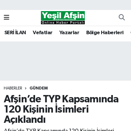
Vefatlar
Kahramanmaraş Nöbetçi Eczaneler
SERİ İLAN
Vefatlar
Yazarlar
Bölge Haberleri
Kahramanmaraş Hava Durumu
Kahramanmaraş Namaz Vakitleri
Kahramanmaraş Trafik Yoğunluk Haritası
Süper Lig Puan Durumu ve Fikstür
HABERLER
GÜNDEM
Afşin’de TYP Kapsamında
Tüm Manşetler
120 Kişinin İsimleri
Son Dakika Haberleri
Açıklandı
Haber Arşivi