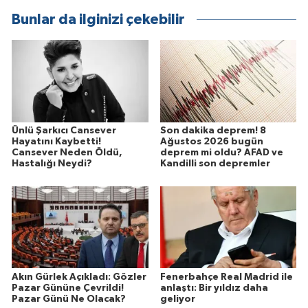
Bunlar da ilginizi çekebilir
Ünlü Şarkıcı Cansever
Son dakika deprem! 8
Hayatını Kaybetti!
Ağustos 2026 bugün
Cansever Neden Öldü,
deprem mi oldu? AFAD ve
Hastalığı Neydi?
Kandilli son depremler
Akın Gürlek Açıkladı: Gözler
Fenerbahçe Real Madrid ile
Pazar Gününe Çevrildi!
anlaştı: Bir yıldız daha
Pazar Günü Ne Olacak?
geliyor